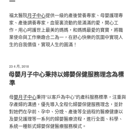
一
福太醫院
月子中心
提供一級的產後營養專家、母嬰護理專
家、產後調養專家，血管裏流動的是滿滿的愛，開心工
作，用心呵護世上最美的媽媽，和媽媽最愛的寶寶，將職
業使命與工作樂趣合二為一，在舒心快樂的氛圍中實現人
生的自我價值，實現人生的圓滿！
發
23 4 月, 2018
佈
母嬰月子中心秉持以婦嬰保健服務理念為標
於
準
母
嬰月子中心
秉持“以客戶為中心”的產科服務標準，注重與
孕產婦的溝通，優先導入全程化婦嬰保健服務理念，並針
對她們在孕前、孕中、分娩、產後等全過程的醫療健康以
及嬰兒護理等一系列的婦嬰醫療流程，進行全面、科學、
系統一種新式婦嬰保健醫療服務模式。