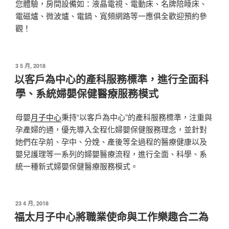
您體驗，房間設備如：液晶電視、電動床、名牌陪睡床、
電磁爐、微波爐、電鍋、寬頻網路等一應俱全歡迎預約參
觀！
發
3 5 月, 2018
佈
以客戶為中心的產科服務標準，進行全面科
於
學、系統婦嬰保健醫療服務模式
母嬰
月子中心
秉持“以客戶為中心”的產科服務標準，注重與
孕產婦的通，優先導入全程化婦嬰保健服務理念，並針對
她們在孕前、孕中、分娩、產後等全過程的醫療健康以及
嬰兒護理等一系列的婦嬰醫療流程，進行全面、科學、系
統一種新式婦嬰保健醫療服務模式。
發
23 4 月, 2018
佈
福太月子中心將職業使命與工作樂趣合二為
於