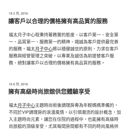
發
19 2 月, 2019
佈
讓客戶以合理的價格擁有高品質的服務
於
福太月子中心程秉持著務實的態度、以客戶第一、安全第
一、品質第一、服務第一的精神、竭誠為客戶提供最完善
的服務，福太
月子中
心
將以穩健誠信的原則、力求在客戶
服務與經營管理之突破，以專業及誠信為前提替客戶服
務、絕對讓客戶以合理的價格擁有高品質的服務。
發
16 8 月, 2018
佈
擁有高級時尚旅舘供您體驗享受
於
福太
月子中心
主題時尚術後調理房專為年輕媽媽準備的，
不同於VIP調理房的浪漫風情，以引領潮流的設計概念，加
入主題時尚元素，讓您在住院的過程中，也能擁有高級時
尚旅舘的頂級享受，尤其每間房間都有不同的時尚風格供