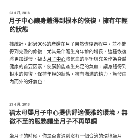
發
23 4 月, 2018
佈
月子中心讓身體得到根本的恢復，擁有年輕
於
的狀態
據統計，超過90%的產婦在月子自然恢復過程中，並不能
得到完整的修復。尤其是伴隨生育年齡的增長，這種恢復
將更加緩慢，福太
月子中心
將氣血的平衡與充盈作為身體
健康的首要因素，使臟腑能產生充足的氣血，讓身體得到
根本的恢復，保持年輕的狀態，擁有滿滿的精力，煥發由
內而外的好氣色。
發
23 4 月, 2018
佈
福太母嬰月子中心提供舒適優雅的環境，無
於
微不至的服務讓坐月子不再單調
坐月子的時候，你是否會遇到沒有一個合適的環境坐月