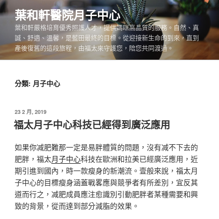
跳
葉和軒醫院月子中心
至
葉和軒嚴格培育優秀照護人才，提供媽咪高品質的服務。自然、真
主
誠、舒適、溫馨，是藍田最終的目標。從迎接新生命的到來，直到
要
產後復舊的這段旅程，由福太來守護您，陪您共同渡過。
內
容
分類:
月子中心
發
23 2 月, 2019
佈
福太月子中心科技已經得到廣泛應用
於
如果你减肥難那一定是易胖體質的問題，沒有减不下去的
肥胖，福太
月子中心
科技在歐洲和拉美已經廣泛應用，近
期引進到國內，時一款瘦身的新潮流。壹般來說，福太月
子中心的目標瘦身涵蓋戰畧應與競爭者有所差別，宜反其
道而行之，减肥成員應注愈識別引動肥胖者某種需要和興
致的背景，從而達到部分減脂的效果。