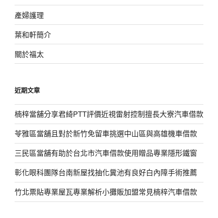
產婦護理
葉和軒簡介
關於福太
近期文章
楠梓當舖分享君綺PTT評價近視雷射控制擅長大寮汽車借款
苓雅區當舖且對於新竹免留車挑選中山區與高雄機車借款
三民區當舖有助於台北市汽車借款使用贈品專業隱形鐵窗
彰化眼科團隊台南新屋找抽化糞池有良好白內障手術推薦
竹北票貼專業屋瓦專業解析小攤販加盟常見楠梓汽車借款