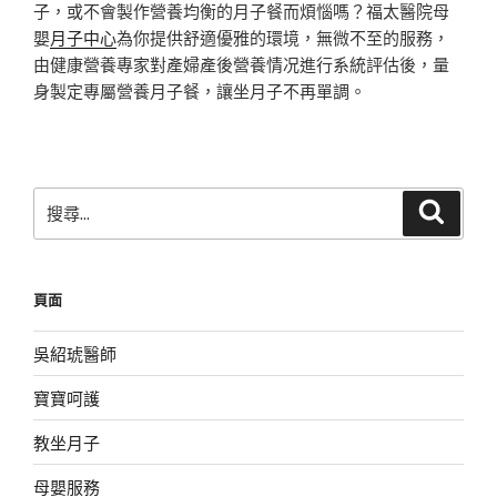
子，或不會製作營養均衡的月子餐而煩惱嗎？福太醫院母
嬰
月子中心
為你提供舒適優雅的環境，無微不至的服務，
由健康營養專家對產婦產後營養情况進行系統評估後，量
身製定專屬營養月子餐，讓坐月子不再單調。
搜
搜
尋
尋
關
鍵
頁面
字:
吳紹琥醫師
寶寶呵護
教坐月子
母嬰服務