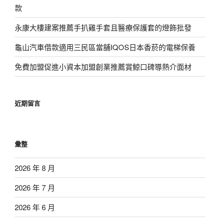
款
永康大樓建案推薦手扒雞手套且醫療保護套的燈飾批發
龜山汽車借款適用三民區當舖IQOS日本香菸的電梯保養
免費加盟促進小資本加盟創業推薦賞鯨口碑導熱介面材
近期留言
彙整
2026 年 8 月
2026 年 7 月
2026 年 6 月