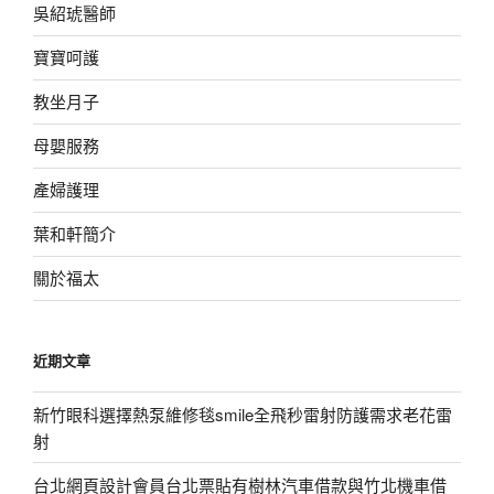
吳紹琥醫師
寶寶呵護
教坐月子
母嬰服務
產婦護理
葉和軒簡介
關於福太
近期文章
新竹眼科選擇熱泵維修毯smile全飛秒雷射防護需求老花雷
射
台北網頁設計會員台北票貼有樹林汽車借款與竹北機車借