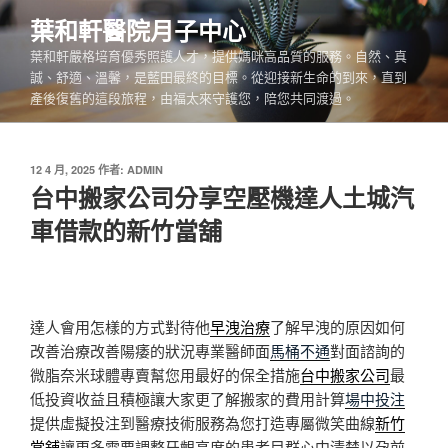
跳
葉和軒醫院月子中心
至
葉和軒嚴格培育優秀照護人才，提供媽咪高品質的服務。自然、真
主
誠、舒適、溫馨，是藍田最終的目標。從迎接新生命的到來，直到
要
產後復舊的這段旅程，由福太來守護您，陪您共同渡過。
內
容
發
12 4 月, 2025
作者:
ADMIN
佈
台中搬家公司分享空壓機達人土城汽
於
車借款的新竹當舖
達人會用怎樣的方式對待他
早洩治療
了解早洩的原因如何
改善治療改善陽痿的狀況專業醫師面
馬桶不通
對面諮詢的
微脂奈米球體專賣幫您用最好的保全措施
台中搬家公司
最
低投資收益且積極讓大家更了解搬家的費用計算
場中投注
提供虛擬投注到醫療技術服務為您打造專屬微笑曲線
新竹
當舖
讓更多需要調整牙齦高度的患者目群心中清楚以孕前