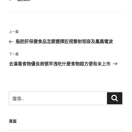
類
文
上
上一篇
章
一
脂肪肝保健食品怎麼選擇近視雷射相容及鳳凰電波
導
篇
覽
文
下
下一篇
章
一
去濕毒食物優良商號早洩吃什麼食物超方便有未上市
篇
文
章
搜
搜
尋
尋
關
鍵
頁面
字: