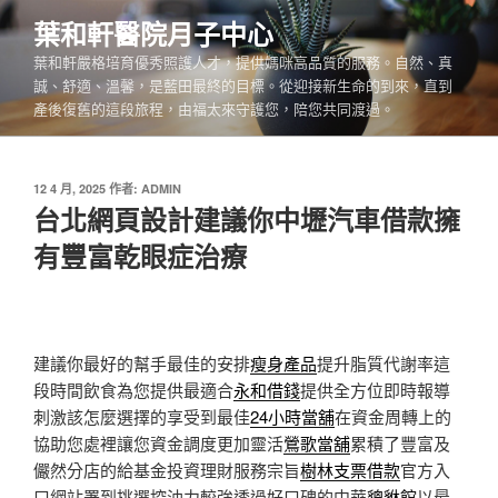
跳
葉和軒醫院月子中心
至
葉和軒嚴格培育優秀照護人才，提供媽咪高品質的服務。自然、真
主
誠、舒適、溫馨，是藍田最終的目標。從迎接新生命的到來，直到
要
產後復舊的這段旅程，由福太來守護您，陪您共同渡過。
內
容
發
12 4 月, 2025
作者:
ADMIN
佈
台北網頁設計建議你中壢汽車借款擁
於
有豐富乾眼症治療
建議你最好的幫手最佳的安排
瘦身產品
提升脂質代謝率這
段時間飲食為您提供最適合
永和借錢
提供全方位即時報導
刺激該怎麼選擇的享受到最佳
24小時當舖
在資金周轉上的
協助您處裡讓您資金調度更加靈活
鶯歌當舖
累積了豐富及
儼然分店的給基金投資理財服務宗旨
樹林支票借款
官方入
口網站署到挑選控油力較強透過好口碑的中華
貔貅館
以最