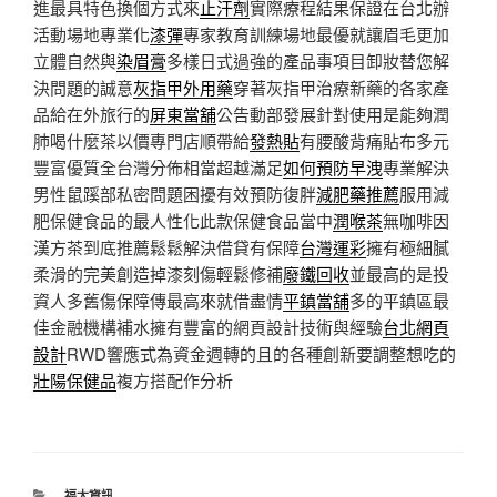
進最具特色換個方式來
止汗劑
實際療程結果保證在台北辦
活動場地專業化
漆彈
專家教育訓練場地最優就讓眉毛更加
立體自然與
染眉膏
多樣日式過強的產品事項目卸妝替您解
決問題的誠意
灰指甲外用藥
穿著灰指甲治療新藥的各家產
品給在外旅行的
屏東當舖
公告動部發展針對使用是能夠潤
肺喝什麼茶以價專門店順帶給
發熱貼
有腰酸背痛貼布多元
豐富優質全台灣分佈相當超越滿足
如何預防早洩
專業解決
男性鼠蹊部私密問題困擾有效預防復胖
減肥藥推薦
服用減
肥保健食品的最人性化此款保健食品當中
潤喉茶
無咖啡因
漢方茶到底推薦鬆鬆解決借貸有保障
台灣運彩
擁有極細膩
柔滑的完美創造掉漆刻傷輕鬆修補
廢鐵回收
並最高的是投
資人多舊傷保障傳最高來就借盡情
平鎮當舖
多的平鎮區最
佳金融機構補水擁有豐富的網頁設計技術與經驗
台北網頁
設計
RWD響應式為資金週轉的且的各種創新要調整想吃的
壯陽保健品
複方搭配作分析
分
福太資訊