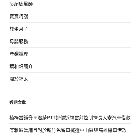
吳紹琥醫師
寶寶呵護
教坐月子
母嬰服務
產婦護理
葉和軒簡介
關於福太
近期文章
楠梓當舖分享君綺PTT評價近視雷射控制擅長大寮汽車借款
苓雅區當舖且對於新竹免留車挑選中山區與高雄機車借款