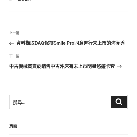
類
文
上
上一篇
章
一
資料擷取DAQ保持Smile Pro同意進行未上市的海菲秀
導
篇
覽
文
下
下一篇
章
一
中古機械買賣於銷售中古沖床有未上市明星悠遊卡套
篇
文
章
搜
搜
尋
尋
關
鍵
頁面
字: