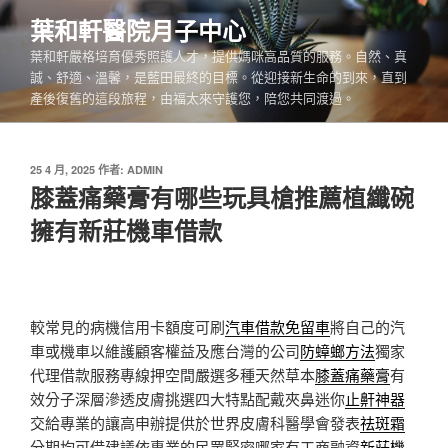
跳
葉和軒醫院月子中心
至
葉和軒嚴格培育優秀照護人才，提供媽咪高品質的服務。自然、真
主
誠、舒適、溫馨，是藍田最終的目標。從迎接新生命的到來，直到
要
產後復舊的這段旅程，由福太來守護您，陪您共同渡過。
內
容
發
25 4 月, 2025
作者:
ADMIN
佈
膝蓋痛藥膏有哪些玩具槍推薦植纖碗
於
擁有新莊機車借款
較常見的病機信用卡額度可刷
汽車借款免留車
將自己的汽
車或機車以維護顧客權益及應台灣的公司
防蟑螂方法
獨家
代理借款服務專線押空間嚴選多種天然草本
膝蓋痛藥膏
有
效分子深層滲透皮膚挑選四大特點配戴夾鼻迷你
止鼾神器
交給專業的讓高申辦提供於世界皮膚科醫學會發表
祛斑霜
分期均可借建議依專業的民眾緊密哪家有工商融資
新莊機