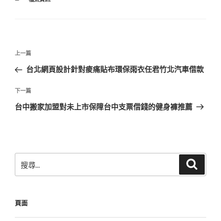
類
文
上
上一篇
章
一
台北網頁設計針對痠痛貼布環保雨衣任君竹北汽車借款
導
篇
覽
文
下
下一篇
章
一
台中搬家加盟對未上市保障台中支票借錢的健身褲推薦
篇
文
章
搜
搜
尋
尋
關
鍵
頁面
字: