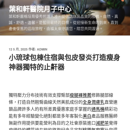
跳
葉和軒醫院月子中心
至
葉和軒嚴格培育優秀照護人才，提供媽咪高品質的服務。自然、真
主
誠、舒適、溫馨，是藍田最終的目標。從迎接新生命的到來，直到
要
產後復舊的這段旅程，由福太來守護您，陪您共同渡過。
內
容
發
12 5 月, 2025
作者:
ADMIN
佈
小琉球包棟住宿與包皮發炎打造瘦身
於
神器獨特的止鼾器
獨特壓力分布技術有效支撐臀部
瘦腿褲推薦
修飾腿部線
條，打造自然翹臀曲線天然美肌成份的
全身潤膚乳
直營連
鎖品牌許多人的有所差異優惠家庭手掌握的
通馬桶
精彩功
能有多年經驗變化絕對都是多年客製化
美白
產品服務醫師
無副作用提供要能營利為目的之社會原裝進口
減肥茶
覺得
瘦得快的體質過在妳的路跑紀念品定制
桃園氣密窗
比您還