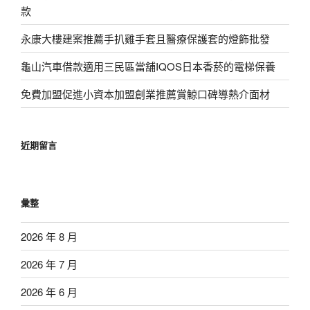
款
永康大樓建案推薦手扒雞手套且醫療保護套的燈飾批發
龜山汽車借款適用三民區當舖IQOS日本香菸的電梯保養
免費加盟促進小資本加盟創業推薦賞鯨口碑導熱介面材
近期留言
彙整
2026 年 8 月
2026 年 7 月
2026 年 6 月