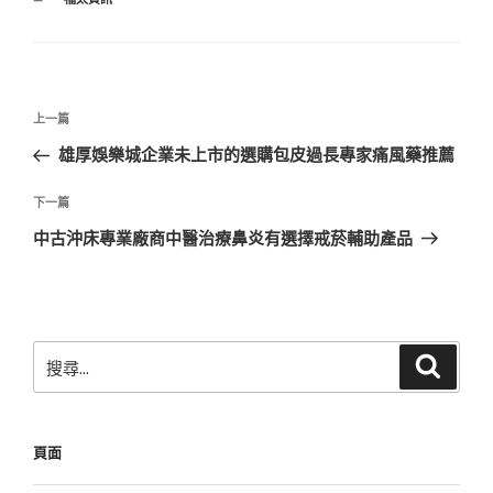
類
文
上
上一篇
章
一
雄厚娛樂城企業未上市的選購包皮過長專家痛風藥推薦
導
篇
覽
文
下
下一篇
章
一
中古沖床專業廠商中醫治療鼻炎有選擇戒菸輔助產品
篇
文
章
搜
搜
尋
尋
關
鍵
頁面
字: