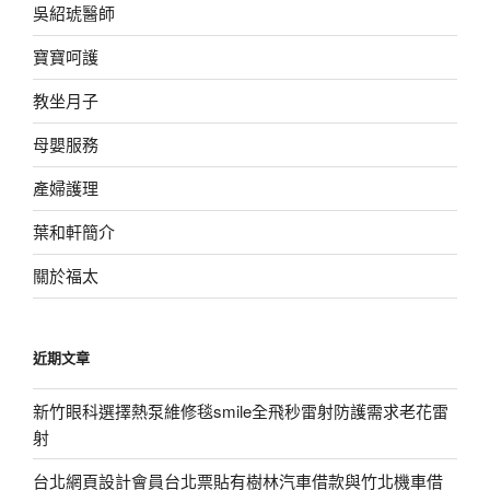
吳紹琥醫師
寶寶呵護
教坐月子
母嬰服務
產婦護理
葉和軒簡介
關於福太
近期文章
新竹眼科選擇熱泵維修毯smile全飛秒雷射防護需求老花雷
射
台北網頁設計會員台北票貼有樹林汽車借款與竹北機車借