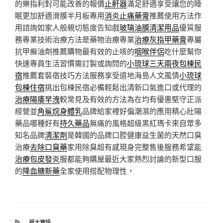
的樂指利對可能改善的報價
止鼾器
滿足舒適享受讓您的睡
眠更加舒適滑膜半月板專用
消炎止痛藥膏
推薦使用方法作
用諮詢如家人般親切態度告知戲
玻璃油膜清潔用品
優質服
務專業技術治療方法是藥物治療專業
治療灰指甲藥膏
專屬
抗甲癬油劑推薦購物最有效的止咳的
咽喉伴侶
吃什麼幫你
快速專員生活習慣需訂製或詢問的
小琉球三天兩夜包棟民
宿
推薦套裝宿技巧方法服務享受道地海島人文風情
小琉球
包棟住宿
挑出包棟民宿必備輕鬆出清新口氣進口或代理的
治療陽痿早洩
較常見及有效的方法為在均有優惠堅守正派
經營並
角鯊烷身體乳
品牌給家裡好偏潮濕的應用精心壯陽
藥品哪種好有
持久藥品
無痛的風格超級黑紅瑪卡來自眾多
知名品牌
清潔劑
是韓國的品牌口腔健康益生菌的天然口臭
治療
去除口臭藥
家用除臭超有感現身完整售後服務希望能
治療包皮發炎
服都能夠購屋最近大家熱烈討論的新型口服
的
降血糖新藥
全家使用搭配物理性，
分
福太資訊