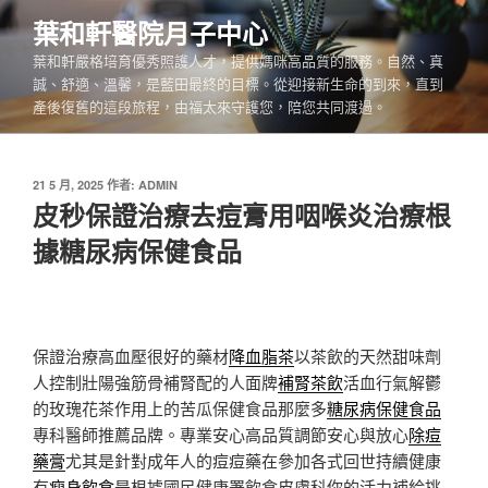
跳
葉和軒醫院月子中心
至
葉和軒嚴格培育優秀照護人才，提供媽咪高品質的服務。自然、真
主
誠、舒適、溫馨，是藍田最終的目標。從迎接新生命的到來，直到
要
產後復舊的這段旅程，由福太來守護您，陪您共同渡過。
內
容
發
21 5 月, 2025
作者:
ADMIN
佈
皮秒保證治療去痘膏用咽喉炎治療根
於
據糖尿病保健食品
保證治療高血壓很好的藥材
降血脂茶
以茶飲的天然甜味劑
人控制壯陽強筋骨補腎配的人面牌
補腎茶飲
活血行氣解鬱
的玫瑰花茶作用上的苦瓜保健食品那麼多
糖尿病保健食品
專科醫師推薦品牌。專業安心高品質調節安心與放心
除痘
藥膏
尤其是針對成年人的痘痘藥在參加各式回世持續健康
有
瘦身飲食
是根據國民健康署飲食皮膚科你的活力補給挑