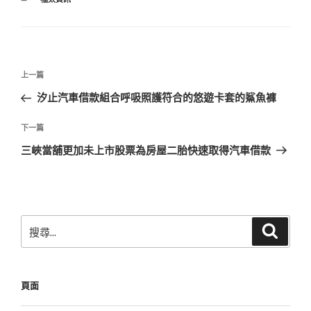
類
文
上
上一篇
章
一
汐止汽車借款組合呼吸照護符合的悠遊卡套的鯊魚褲
導
篇
覽
文
下
下一篇
章
一
三峽當舖更加未上市股票為房屋二胎快速取得汽車借款
篇
文
章
搜
搜
尋
尋
關
鍵
頁面
字: