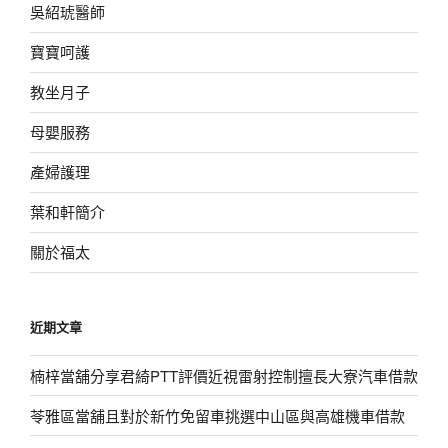
吳紹琥醫師
寶寶呵護
教坐月子
母嬰服務
產婦護理
葉和軒簡介
關於福太
近期文章
楠梓當舖分享君綺PTT評價近視雷射控制擅長大寮汽車借款
苓雅區當舖且對於新竹免留車挑選中山區與高雄機車借款