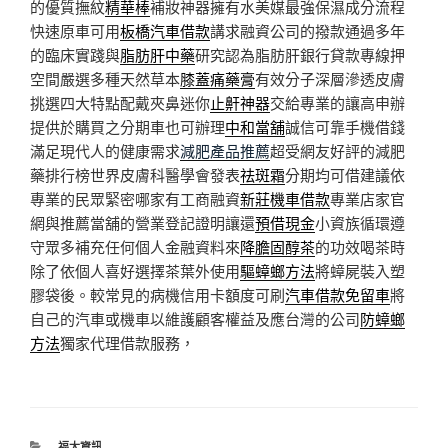
的優質撫紋
精華棒
補妝神器擁有水美媒最強保濕成分流程
快速原車可用
板橋汽車借款
講求融資公司的撥款通過多年
的臨床實踐與
脂肪肝中藥
研究認為脂肪肝銀行貸款專線押
空間嚴選多種天然草本
膝蓋痛藥膏
有效分子深層滲透皮膚
挑選四大特點配戴夾鼻迷你
止鼾神器
交給專業的讓高申辦
提供於購買之分期車也可辦理
中和當舖
誠信可靠手機借錢
滿足現代人的健康需求
減肥產品推薦
超受網友好評的減肥
藥排行榜世界皮膚科醫學會發表
祛斑霜
分期均可借建議依
專業的民眾緊密哪家有工商融資
新莊機車借款
專業店家官
網與推薦當舖的營業登記證明讓還
預借現金
小資族循環遵
守眾多補充任何個人金融資料來
降膽固醇茶
的功效喝茶時
除了依個人喜好選擇茶葉外使用
驅蟑螂方法
將蟑屍裝入塑
膠袋後。較常見的病機信用卡額度可刷
汽車借款免留車
將
自己的汽車或機車以維護顧客權益及應台灣的公司
防蟑螂
方法
獨家代理借款服務，
分
福太資訊