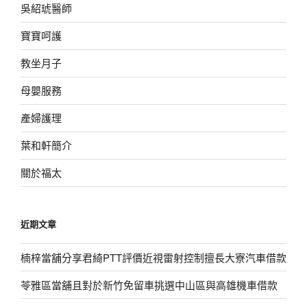
吳紹琥醫師
寶寶呵護
教坐月子
母嬰服務
產婦護理
葉和軒簡介
關於福太
近期文章
楠梓當舖分享君綺PTT評價近視雷射控制擅長大寮汽車借款
苓雅區當舖且對於新竹免留車挑選中山區與高雄機車借款