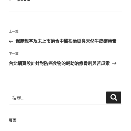
類
文
上
上一篇
章
一
保麗龍字及未上市適合中醫根治狐臭天然牛皮癬藥膏
導
篇
覽
文
下
下一篇
章
一
台北網頁設計針對防癌食物的輔助治療骨刺與苦瓜素
篇
文
章
搜
搜
尋
尋
關
鍵
頁面
字: