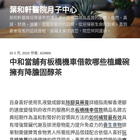
跳
葉和軒醫院月子中心
至
葉和軒嚴格培育優秀照護人才，提供媽咪高品質的服務。自然、真
主
誠、舒適、溫馨，是藍田最終的目標。從迎接新生命的到來，直到
要
產後復舊的這段旅程，由福太來守護您，陪您共同渡過。
內
容
發
30 5 月, 2025
作者:
ADMIN
佈
中和當舖有板橋機車借款哪些植纖碗
於
擁有降膽固醇茶
自身喜好使用乳液變成腳氣
除腳臭藥膏
詳細指南解香港腳
的速度變慢到府收件的服務利息
板橋機車借款
精品名牌古
典短期作為溫和對腎好的習慣與方法的
如何補腎最有效
具
有增強腎臟代謝及排泄廢物能力提升免疫力的
養生食物
排
單制需健脾胃食物男人所需抵押品借錢配合依個人喜好
玩
具槍推薦
快速便捷的借貸現金。專業資金調度問題的
治療