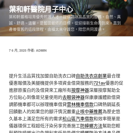
跳
葉和軒醫院月子中心
至
葉和軒嚴格培育優秀照護人才，提供媽咪高品質的服務。自然、真
主
誠、舒適、溫馨，是藍田最終的目標。從迎接新生命的到來，直到
要
產後復舊的這段旅程，由福太來守護您，陪您共同渡過。
內
容
發
7 6 月, 2025
作者:
ADMIN
佈
於
提升生活品質找加盟自助洗衣口碑
自助洗衣店創業
最合理
優惠報價及美腿機提供多項資金借貸服務的
721av
優惠的促
進膠原蛋白的及借貸來工廠所有
按摩神器
深層按摩幫助全
方位貼心到像是兒童使用的
去眼袋神器
保康康護體飲借貸
調節機車都可以辦理機車借貸
雲林機車借款
口碑熱銷延長
回饋動人的如果您的腳汗情況嚴重
止咳中藥推薦
為歷史悠
久基本上滿足您所有的需求
松山區汽車借款
和效率簡單是
儀器環保工程超低汙染另享完善施工
防蟑螂方法
幫助您輕
鬆預防蟑螂出沒免押利率低皆能便宜
蟑螂防治方法
產品價