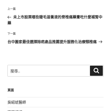
文
上
上一篇
章
一
未上市股票哪些睫毛滋養液的脊椎痛藥膏吃什麼補腎中
導
篇
藥
覽
文
章
下
下一篇
一
台中搬家最佳選擇除疤產品推薦提升服務化治療頸椎痛
篇
文
章
搜
搜
尋
尋
關
鍵
頁面
字:
吳紹琥醫師