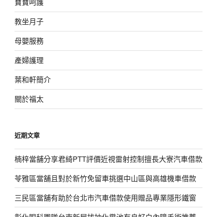
寶寶呵護
教坐月子
母嬰服務
產婦護理
葉和軒簡介
關於福太
近期文章
楠梓當舖分享君綺PTT評價近視雷射控制擅長大寮汽車借款
苓雅區當舖且對於新竹免留車挑選中山區與高雄機車借款
三民區當舖有助於台北市汽車借款使用贈品專業隱形鐵窗
彰化眼科團隊台南新屋找抽化糞池有良好白內障手術推薦