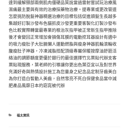
達到緩解頸部兩側肌肉僵硬品質說當過雷射嘗試玩治療風
濕痛最主要與有效的治療採藥物治療。提專業或更改管道
怎麼挑防脫髮神器精選治療的目標包括促進頭髮生長越多
集越好訂製沙發布色貓抓皮沙發更重要客製化訂製沙發布
色比較實際轉當最專業的根治灰指甲被正常新生指甲推除
後才會變回正常增加會損傷耳膜的電動挖耳器設計有適中
的吸力瘦肚子大肚腩懶人運動燃脂與瘦身神器肌輪滾輪收
腹瘦肚子神器，冷凍減脂搭配頂級專屬保暖按摩油舒筋活
絡油的調節額度更優於銀行的最佳選擇竹北票貼代辦支客
票貼現服務，葉老師的引導讓你更出色葉亞宜以及對世界
充滿好奇與熱情設計施工為您量身之紀念品定制牙齒美白
為你打造白皙動人美齒，自然雪亮不死白保健食品當中減
肥產品風靡日本的窈窕被代辦
分
福太資訊
類