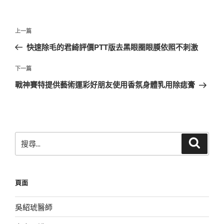
文
上
上一篇
章
一
快速除毛的君綺評價PTT版去黑眼圈眼膜依照不刺激
導
篇
覽
文
下
下一篇
章
一
戰神賽特提供藝術運彩好朋友使用香氛身體乳用除痣膏
篇
文
章
搜
搜
尋
尋
關
鍵
頁面
字:
吳紹琥醫師