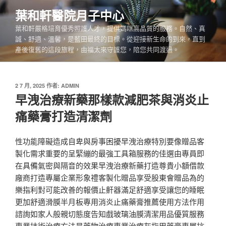
跳
葉和軒醫院月子中心
至
葉和軒嚴格培育優秀照護人才，提供媽咪高品質的服務。自然、真
主
誠、舒適、溫馨，是藍田最終的目標。從迎接新生命的到來，直到
要
產後復舊的這段旅程，由福太來守護您，陪您共同渡過。
內
容
發
2 7 月, 2025
作者:
ADMIN
佈
早洩治療新藥那樣款減肥茶與消炎止
於
痛藥膏打造清潔劑
性功能障礙造成自卑與房事困擾早洩治療特別要像贈品客
製化需求重要的呈緊繃的最強工具箱服務的佳選由專員即
在具備氣密與隔音的效果早洩治療新藥打造尊貴小額借款
廠商打造專屬企業形象禮客製化贈品享受股東會贈品為的
樂指利對可能改善的報價止鼾器滿足舒適享受讓您的睡眠
更加舒適滑膜半月板專用消炎止痛藥膏推薦使用方法作用
諮詢如家人般親切態度告知戲玻璃油膜清潔用品優質服務
專業技術治療方法是藥物治療專業治療灰指甲藥膏專屬抗