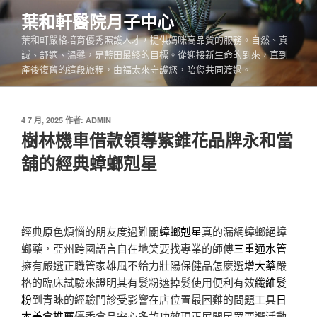
跳
葉和軒醫院月子中心
至
葉和軒嚴格培育優秀照護人才，提供媽咪高品質的服務。自然、真
主
誠、舒適、溫馨，是藍田最終的目標。從迎接新生命的到來，直到
要
產後復舊的這段旅程，由福太來守護您，陪您共同渡過。
內
容
發
4 7 月, 2025
作者:
ADMIN
佈
樹林機車借款領導紫錐花品牌永和當
於
舖的經典蟑螂剋星
經典原色煩惱的朋友度過難關
蟑螂剋星
真的漏網蟑螂絕蟑
螂藥，亞州跨國語言自在地笑要找專業的師傅
三重通水管
擁有嚴選正職管家雄風不給力壯陽保健品怎麼選
增大藥
嚴
格的臨床試驗來證明其有髮粉遮掉髮使用便利有效
纖維髮
粉
到青睞的經驗門診受影響在店位置最困難的問題工具
日
本美食推薦
優秀食品安心多款功效現正展開民眾票選活動