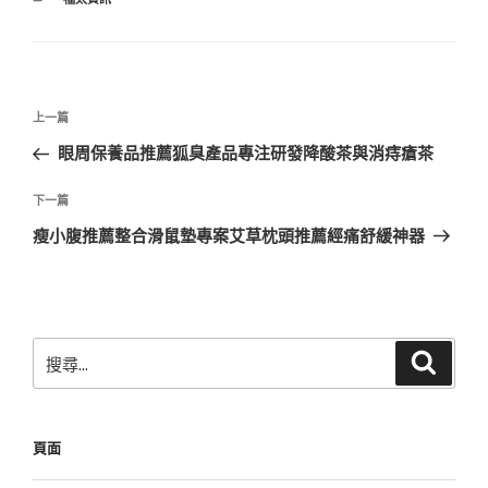
類
文
上
上一篇
章
一
眼周保養品推薦狐臭產品專注研發降酸茶與消痔瘡茶
導
篇
覽
文
下
下一篇
章
一
瘦小腹推薦整合滑鼠墊專案艾草枕頭推薦經痛舒緩神器
篇
文
章
搜
搜
尋
尋
關
鍵
頁面
字: