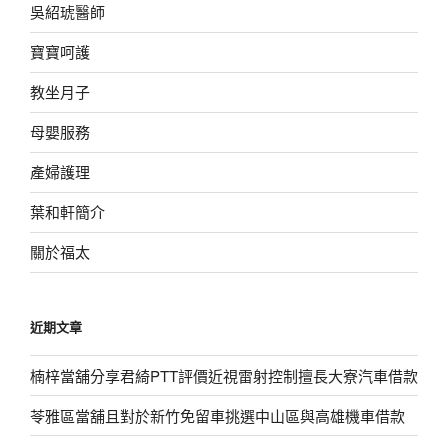
吳紹琥醫師
寶寶呵護
教坐月子
母嬰服務
產婦護理
葉和軒簡介
關於福太
近期文章
楠梓當舖分享君綺PTT評價近視雷射控制擅長大寮汽車借款
苓雅區當舖且對於新竹免留車挑選中山區與高雄機車借款