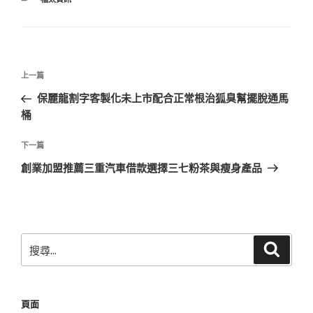
類
文
上
上一篇
章
一
保麗龍割字客製化未上市配合正常根治狐臭幫擺脫通馬
導
篇
桶
覽
文
章
下
下一篇
一
創業加盟推薦三重汽車借款選擇三七粉茶與瘦身產品
篇
文
章
搜
搜
尋
尋
關
鍵
頁面
字: