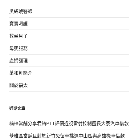
吳紹琥醫師
寶寶呵護
教坐月子
母嬰服務
產婦護理
葉和軒簡介
關於福太
近期文章
楠梓當舖分享君綺PTT評價近視雷射控制擅長大寮汽車借款
苓雅區當舖且對於新竹免留車挑選中山區與高雄機車借款