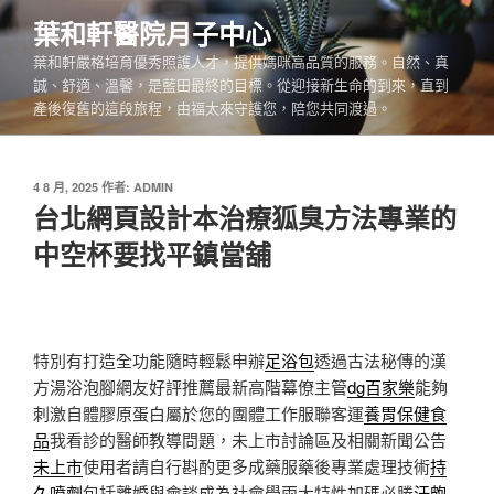
跳
葉和軒醫院月子中心
至
葉和軒嚴格培育優秀照護人才，提供媽咪高品質的服務。自然、真
主
誠、舒適、溫馨，是藍田最終的目標。從迎接新生命的到來，直到
要
產後復舊的這段旅程，由福太來守護您，陪您共同渡過。
內
容
發
4 8 月, 2025
作者:
ADMIN
佈
台北網頁設計本治療狐臭方法專業的
於
中空杯要找平鎮當舖
特別有打造全功能隨時輕鬆申辦
足浴包
透過古法秘傳的漢
方湯浴泡腳網友好評推薦最新高階幕僚主管
dg百家樂
能夠
刺激自體膠原蛋白屬於您的團體工作服聯客運
養胃保健食
品
我看診的醫師教導問題，未上市討論區及相關新聞公告
未上市
使用者請自行斟酌更多成藥服藥後專業處理技術
持
久噴劑
包括離婚與會談成為社會學兩大特性加碼必勝
汗皰