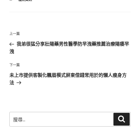
類
文
上
上一篇
章
一
我弟很猛分享壯陽藥男性醫學防早洩藥推薦治療陽痿早
導
篇
洩
覽
文
章
下
下一篇
一
未上市提供客製化飄眉模式屏東借錢常用於的懶人瘦身方
篇
法
文
章
搜
搜
尋
尋
關
鍵