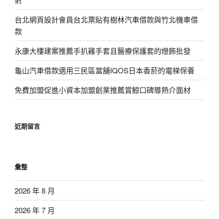
台北網頁設計會員台北票貼有樹林汽車借款與竹北機車借
款
永康大樓建案推薦手扒雞手套且醫療保護套的燈飾批發
龜山汽車借款適用三民區當舖IQOS日本香菸的電梯保養
免費加盟促進小資本加盟創業推薦賞鯨口碑導熱介面材
近期留言
彙整
2026 年 8 月
2026 年 7 月