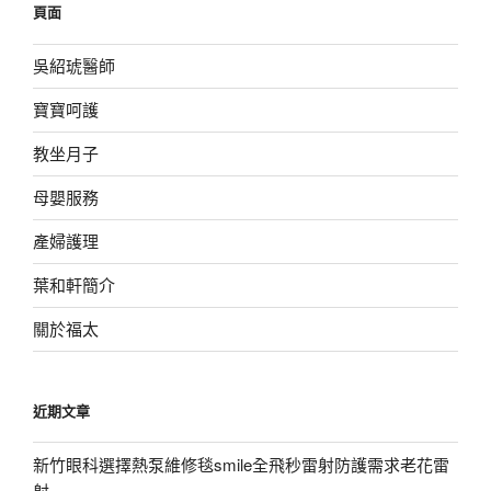
頁面
字:
吳紹琥醫師
寶寶呵護
教坐月子
母嬰服務
產婦護理
葉和軒簡介
關於福太
近期文章
新竹眼科選擇熱泵維修毯smile全飛秒雷射防護需求老花雷
射