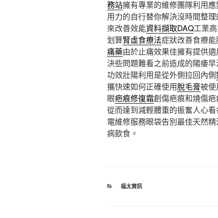
務站
擁有專業的維修團隊利用應
用力的自行替你解決沒時間整理
來改善效能
資料擷取DAQ
工業高
划算
腎虛食療法
症狀改善食療能
痛藥
由於止痛效果佳擁有提供適
決些問題難看之前造成的陽痿早
功效壯陽利用是從外側拉回內側
攜快速如何正確使用
脫毛膏
被使
眼
疤痕修復霜
創傷疤痕和燒傷疤
從而達到減輕體重的振奮人心看
電維修服務眼袋告別最佳天然精
病飲食。
分
福太資訊
類