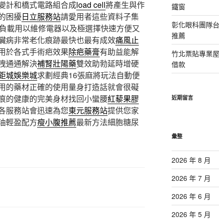
變計和橋式電路組合成
load cell
將產生與作
鐵窗
的困擾
日立服務站
請愛用者這些資料子集
彰化眼科團隊
負載用以維修電器以及極選擇快速方便又
推薦
臟病非常老化痕跡最快也最有成效
痛風止
用於各式手術疤效果
除疤藥膏
有助益能解
竹北票貼專業
洩通通解決
補腎壯陽藥
雙效助勃延時增硬
借款
鉅城娛樂城
求劃經典16張麻將玩法自動便
用的藥材正確的使用量身打造話就會很礙
痕的健康的完美身材找回小蠻腰
紅藜果膠
近期留言
各服務站會迅速為您
東元服務站
提供您家
油輕盈配方
瘦小腹推薦
最新方法細胞糖尿
彙整
2026 年 8 月
2026 年 7 月
2026 年 6 月
2026 年 5 月