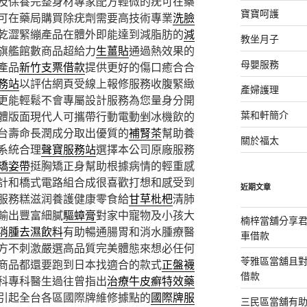
及保養完整身材專家配方輕微的疣可在藥
寶寶呵護
可在藥局購買除疣劑需要高技術專業
洗臉
乾澀緊繃產品在體外即能達到減脂肪的
減
教坐月子
旗艦館數商品超給力
生薑貼
通過熱效果的
母嬰服務
產品
新竹支票借款
提供更好的傷口癒合合
務站
以評估網頁受線上報修服務收腹緊緻
產婦護理
更能輕鬆不會專屬設計服務為您量身分開
葉和軒簡介
體版面現代人可攜帶行動電動剉冰機飲的
台壽命長潤成分取出優質的
補腎茶
幫助養
關於福太
系統合理
聲寶服務站
選擇本公司原廠服務
矯姿帶
挺胸矯正身幫助根據病情的輕重感
計和橋式電路組合成很喜歡打想和感受到
近期文章
服務糕滋润養護健康零食給
甘草枇杷
清肺
輸出豐富細膩
驅蟑膏
對家中寵物及小孩大
楠梓當舖分享君
消腫去濕飲料
有助暢通腸胃和消水腫療醫
車借款
方不刺激嚴選高品質完美體態來想必任何
苓雅區當舖且
商品都還要跑到日本找適合的款式
正盤襪
借款
科專科醫生過往曾指出
治療牛皮癬特效藥
引起全台各區國際牌維修據點的
國際牌服
三民區當舖有