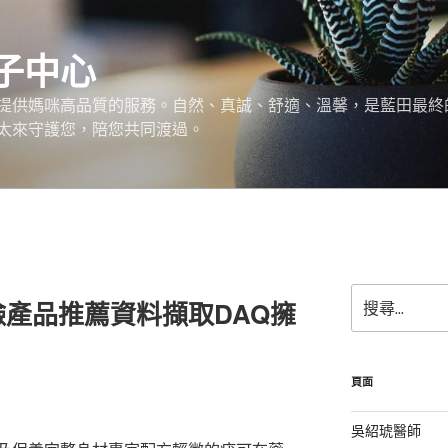
子中心
提供媽咪高品質的服務。自然、真誠、舒適、溫馨，是藍田最終
太來守護您，陪您共同渡過。
搜
產品推薦資料擷取DAQ擁
尋
關
鍵
字:
頁面
吳紹琥醫師