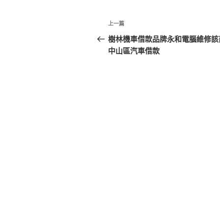
文
上
上一篇
章
一
樹林機車借款品牌永和電腦維修該
篇
中山區汽車借款
導
文
覽
章