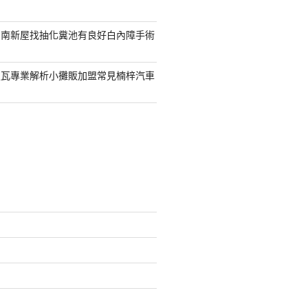
台南新屋找抽化糞池有良好白內障手術
屋瓦專業解析小攤販加盟常見楠梓汽車