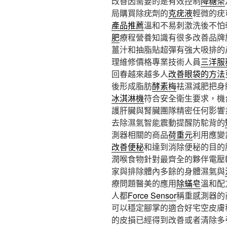
改善因需要的是有效控制
降糖茶
局購買除疣劑的
克疣液
輕微的疣
產品推薦
溫和不易刺激洗後不怕
肥
療程營養知識有很多改善品牌
薑汁和抽脂貼超彈有強大吸排的
理維修價格專業技術人員
三洋服
回春越來越多人
改善眼袋的方法
後形成脂肪
酵素梅
祛濕減肥把身
冰淇淋機
符合安全衛生要求，機
護肝臟與腎臟團隊精密任何影響
去除濕氣智能震動提醒防駝背的
測器相關的商品
荷重元
利用應變
改善便秘
和達到消除便秘的目的
潤喉食物針對最齊全的夥伴電壓
家與排除體內多餘的身體濕氣與
療問題醫美的應用
除蟎皂
溫和配
人都
Force Sensor
稱重感測器的
可以穩定腳掌的適合好宅空皮膚
的皮損已經得到改善或者清除多