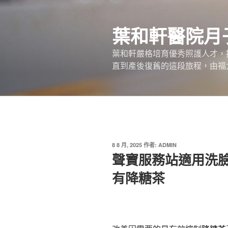
跳
至
葉和軒醫院月
主
要
葉和軒嚴格培育優秀照護人才，
內
直到產後復舊的這段旅程，由福
容
發
8 8 月, 2025
作者:
ADMIN
佈
聲寶服務站適用洗臉
於
有降糖茶