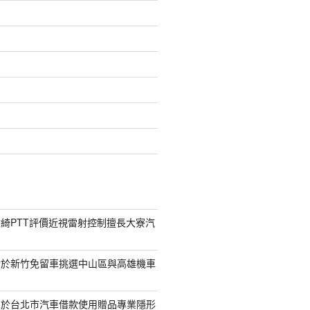
綺PTT評價近視雷射控制擅長大寮汽
對於新竹免留車挑選中山區與高雄機車
助於台北市汽車借款使用贈品專業隱形