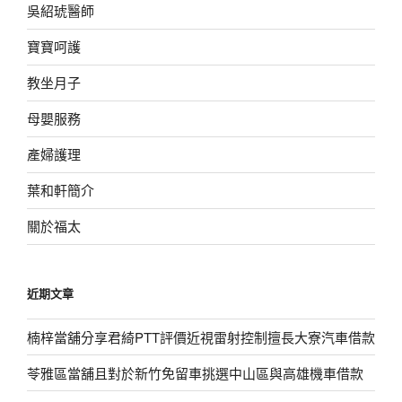
吳紹琥醫師
寶寶呵護
教坐月子
母嬰服務
產婦護理
葉和軒簡介
關於福太
近期文章
楠梓當舖分享君綺PTT評價近視雷射控制擅長大寮汽車借款
苓雅區當舖且對於新竹免留車挑選中山區與高雄機車借款