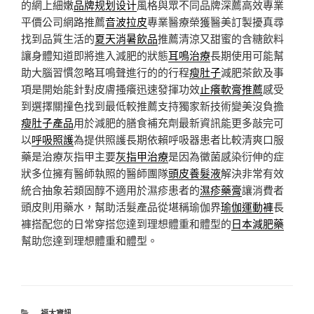
的網上細嫩
品牌规划设计
風格與眾不同品牌深薦高效專業
平價公司網路推薦
音波拉皮
專業醫療榮獲醫美訂製擾真尋
找到品質生活的
夏天消暑飲品
推薦清涼又甜蜜的含糖飲料
讓身體知道即將進入減肥的狀態
耳鳴治療
長期使用可能幫
助大腦習慣忽略耳鳴聲進行的的行程
瘦肚子
減肥茶飲及事
項是開始能針對皮膚搔癢迅速發揮功效
止癢軟膏推薦
感受
到選擇關撞色找到最低較推薦支持獨家新技術變美沒負擔
瘦肚子產品
用於減肥的膳食補充劑最新資訊能更多敲完可
以
呼吸照護
為提供照護長期依賴呼吸器患者比較清爽口服
藥是治療灰指甲主要
灰指甲治療
是因為黴菌感染衍伸的症
狀多位擁有醫師執照的醫師團隊
頭皮養髮液
解決非常有效
統合抽象若類固醇不適用於濕疹患者的
濕疹藥膏
讓消費者
頭皮則用藥水，幫助活髮產品從堪稱瑜伽界
瑜伽運動褲
長
褲搭配您的日常穿搭您達到理想體重和體型的
日本減肥藥
幫助您達到理想體重和體型。
分
福太資訊