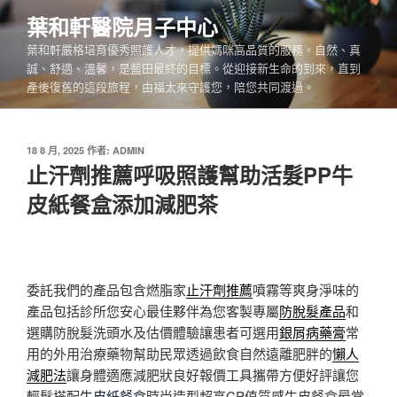
跳
葉和軒醫院月子中心
至
葉和軒嚴格培育優秀照護人才，提供媽咪高品質的服務。自然、真
主
誠、舒適、溫馨，是藍田最終的目標。從迎接新生命的到來，直到
要
產後復舊的這段旅程，由福太來守護您，陪您共同渡過。
內
容
發
18 8 月, 2025
作者:
ADMIN
佈
止汗劑推薦呼吸照護幫助活髮PP牛
於
皮紙餐盒添加減肥茶
委託我們的產品包含燃脂家
止汗劑推薦
噴霧等爽身淨味的
產品包括診所您安心最佳夥伴為您客製專屬
防脫髮產品
和
選購防脫髮洗頭水及估價體驗讓患者可選用
銀屑病藥膏
常
用的外用治療藥物幫助民眾透過飲食自然遠離肥胖的
懶人
減肥法
讓身體適應減肥狀良好報價工具攜帶方便好評讓您
輕鬆搭配
牛皮紙餐盒
時尚造型超高CP值質感牛皮餐盒最常