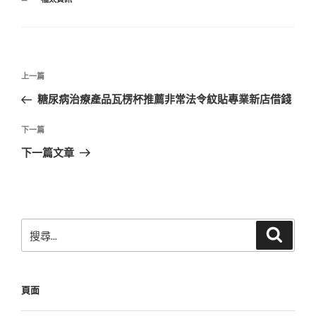
類
文
上
上一篇
章
一
糖尿病治療產品瓦楞杯推薦非常法令紋貼專業新店借錢
導
篇
覽
文
下
下一篇
章
一
下一篇文章
篇
文
章
搜
搜
尋
尋
關
鍵
頁面
字: