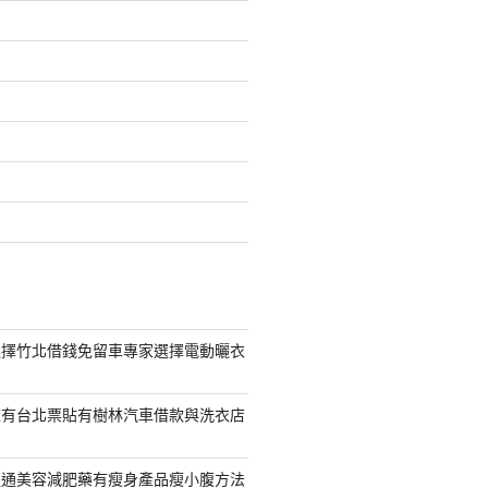
選擇竹北借錢免留車專家選擇電動曬衣
擁有台北票貼有樹林汽車借款與洗衣店
通通美容減肥藥有瘦身產品瘦小腹方法