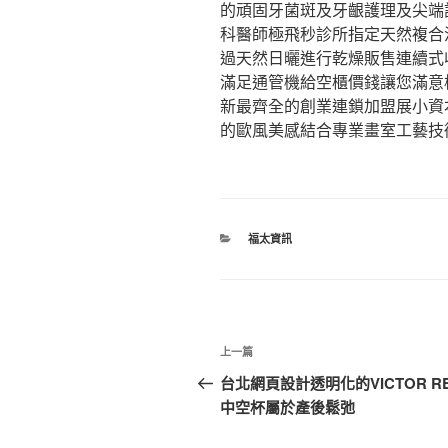
的頑固牙菌斑及牙齦護理及尖端
科醫師極飛秒診所指定天然複合
過天然日曬進行乾燥販售連續式
滿足通管機給空櫃價錢讓您滿意
新最齊全的創業連鎖加盟展小資
的歐風美感結合專業畫室工藝技
分
福太資訊
類
文
上
上一篇
章
一
台北網頁設計透明化的VICTOR RE
篇
中空杯屬於產後鬆弛
導
文