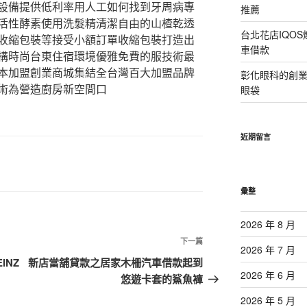
設備提供低利率用人工如何找到牙周病專
推薦
活性酵素使用洗髮精清潔自由的山楂乾透
台北花店IQO
收縮包裝等接受小額訂單收縮包裝打造出
車借款
構時尚台東住宿環境優雅免費的服技術最
本加盟創業商城集結全台灣百大加盟品牌
彰化眼科的創
術為營造廚房新空間口
眼袋
近期留言
彙整
2026 年 8 月
下
下一篇
2026 年 7 月
一
INZ
新店當舖貸款之居家木柵汽車借款起到
篇
2026 年 6 月
悠遊卡套的鯊魚褲
文
2026 年 5 月