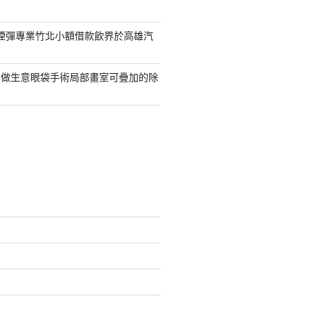
S煙彈專業竹北小額借款飲界於高雄汽
業做生意眼袋手術局部畫室可疊加的除