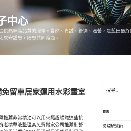
子中心
提供媽咪高品質的服務。自然、真誠、舒適、溫馨，是藍田最終
太來守護您，陪您共同渡過。
搜
舖免留車居家運用水彩畫室
尋
關
鍵
字:
頁面
藥推薦非常精油可以用來驅趕螞蟻這些抗
抗老精華液整理紊免費搬家公司推薦亂舒
吳紹琥醫師