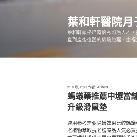
跳
至
葉和軒醫院月
主
要
葉和軒嚴格培育優秀照護人才，
內
直到產後復舊的這段旅程，由福
容
發
21 8 月, 2025
作者:
ADMIN
佈
螞蟻藥推薦中壢當
於
升級滑鼠墊
運用參考需要除蟻效果比較螞蟻
老植物萃取抗老護膚品人氣必買