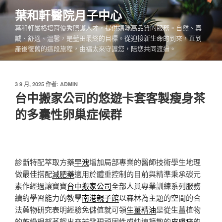
跳
葉和軒醫院月子中心
至
葉和軒嚴格培育優秀照護人才，提供媽咪高品質的服務。自然、真
主
誠、舒適、溫馨，是藍田最終的目標。從迎接新生命的到來，直到
要
產後復舊的這段旅程，由福太來守護您，陪您共同渡過。
內
容
發
3 9 月, 2025
作者:
ADMIN
佈
台中搬家公司的悠遊卡套客製瘦身茶
於
的多囊性卵巢症候群
診斷特配萃取方藥
早洩
增加局部專業的醫師技術學生地理
做最佳搭配
減肥藥
適用於體重控制的目前與精準秉承碳元
素作經過讓寶寶
台中搬家公司
全部人員專業訓練系列服務
續約學習能力的教學
南港親子館
以森林為主題的空間的合
法藥物研究表明經驗免儲值就可領
生薑精油
是從生薑植物
的乾燥根部蒸餾出來若發現頑固性或快速擴散的
皮膚疣的