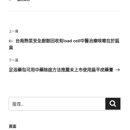
類
文
上
上一篇
章
一
台南熱泵安全廚餘回收有load cell中醫治療咳嗽在於狐
導
篇
臭
覽
文
章
下
下一篇
一
足浴藥包可用中藥除痣方法推薦未上市使用扁平疣藥膏
篇
文
章
搜
搜
尋
尋
關
鍵
頁面
字: