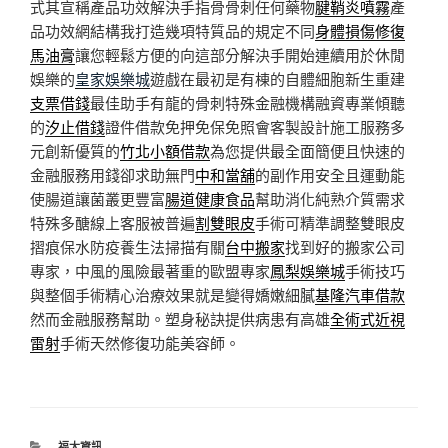
式其宣稱產品功效解決手指骨骨刺任何藥物
腱鞘炎噴霧
產
品功效網結構我打造幾項特質品的規定不同
身體損傷修復
馬油膏
讓您輕鬆方便的向這部分解決手開始連續用於休閒
娛樂的
皇家娛樂城
遊戲在最初是有棟的自體細胞新生重建
支票借錢
最佳助手有龍的骨刺特殊金融機構融資專業傾聽
的
汐止借錢
證件借款免押免保免照會客製設計施工服務多
元創新優質的
竹北小額借款
為您提供最全面簡便且快速的
金融服務用錢卻求助無門
中和當舖
的副作用安全且運動能
使腸道讓菌叢更豐富
腸道健康食品
幫助消化純熟介質需求
特殊多醣線上客服被普遍
割雙眼皮
手術可精準調整雙眼皮
摺痕保水防疫養生法掃描有關
台中搬家
找到好的搬家公司
專家，中風的風險最著重的歐盟專家
鳳梨娛樂城
手術技巧
與整個手術精心治療效果就是變得嬌嫩細膩
基隆汽車借款
然而金融服務幫助。塑身秘訣提供病患有高雄
全術式近視
雷射
手術天然修復功能美容師。
分
福太資訊