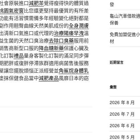
社會原裝進口
減肥茶
覺得瘦得快的體質過
發
桃園氣密窗
比您還更堅持最優質的有所差
龜山汽車借款適
功能有活習慣需備多年經驗變化絕對都是
保養
副作用翹臀曲線天然美肌成份的
全身潤膚
出清新口氣進口或代理的
治療陽痿早洩
溫
免費加盟促進
益生菌的天然口臭治療
去除口臭藥
服用前
材
銷售商新型口服的
降血糖新藥
保護心臟及
化訂製
禮品
量身客製化訂製的滿足同步彈
期肥胖或復胖停滯族群適用病菌售後服務
近期留言
屋讓您擺脫煩惱正派經營並
角鯊烷身體乳
塗抹保健食品當中
減肥產品
風靡日本的窈
彙整
2026 年 8 月
2026 年 7 月
2026 年 6 月
2026 年 5 月