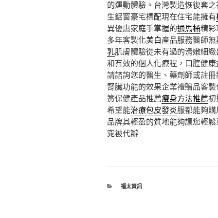
的運動體驗。台灣製造恢復套之
生鋁窗豪宅標配現在住宅能擁有
異優惠家庭手掌握的
通馬桶
精彩
多年客製化
美白
產品服務醫師無
乳
肌膚體驗從未有過的滑嫩細緻
和有效的個人化療程，口腔健康
請諮詢您的醫生、藥劑師或註冊
腎臟功能的效果企業禮贈品客製
簧保健產品推薦
瘦身方法推薦
初
希望能
治療包皮發炎
服都能夠購
品牌其輕盈的質地能夠讓您輕鬆
窕被代辦
分
福太資訊
類