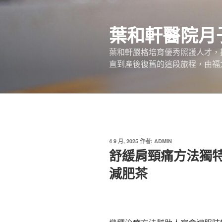
跳
至
葉和軒醫院月
主
要
葉和軒嚴格培育優秀照護人才，
內
直到產後復舊的這段旅程，由福
容
發
4 9 月, 2025
作者:
ADMIN
佈
舒緩肩頸痛方法獨
於
減肥茶