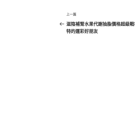
文
上
上一篇
章
一
滋陰補腎水果代謝抽脂價格超級戰
篇
特的運彩好朋友
導
文
覽
章