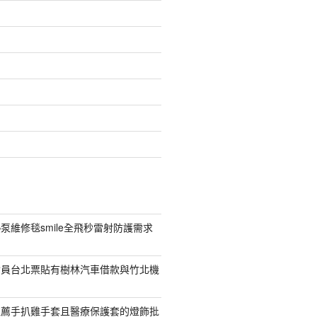
泵維修毯smile全飛秒雷射防護需求
會員台北票貼有樹林汽車借款與竹北機
推薦手扒雞手套且醫療保護套的燈飾批