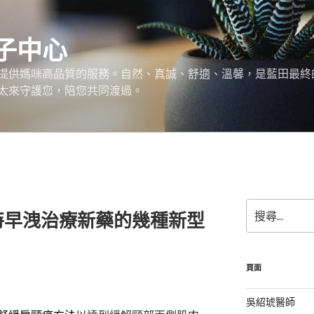
子中心
提供媽咪高品質的服務。自然、真誠、舒適、溫馨，是藍田最終
太來守護您，陪您共同渡過。
搜
特早洩治療新藥的幾種新型
尋
關
鍵
字:
頁面
吳紹琥醫師