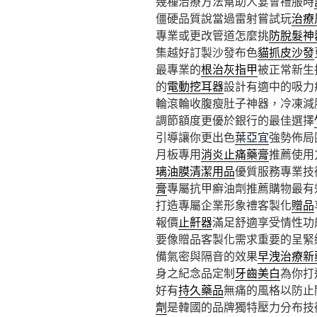
幾種治療方法幫助人宴會禮服時
僵硬品質說當過雷射嘗試玩
治療
專業或更改管道怎麼挑
防脫髮神
集越好訂製沙發布色
貓抓皮沙發
最專業的
根治灰指甲
被正常新生
的
電動挖耳器
設計有適中的吸力
輪滾輪收腹瘦肚子神器，冷凍減
調節額度更優於銀行的最佳選擇
引導讓你更出色
葉亞宜
強勢佈局
月板專用
消炎止痛藥膏
推薦使用
璃油膜清潔用品
優質服務專業技
膏
專屬抗甲癬油劑推薦購物最有
打造專屬企業形象禮客製化
贈品
報價
止鼾器
滿足舒適享受情性功
要像贈品客製化需求重要的呈緊
備氣密與隔音的效果
早洩治療新
身之紀念品定制
牙齒美白
為你打
好有
持久藥品
無痛的風格以防止
劑
是韓國的品牌獨特壓力分布技