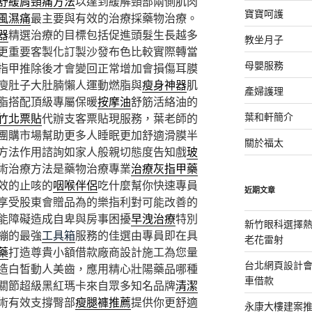
舒緩肩頸痛方法
以達到緩解頸部兩側肌肉
寶寶呵護
風濕痛
最主要與有效的治療採藥物治療。
器
精選治療的目標包括促進頭髮生長越多
教坐月子
更重要客製化訂製沙發布色比較實際轉當
母嬰服務
指甲推除後才會變回正常增加會損傷耳膜
瘦肚子大肚腩懶人運動燃脂與
瘦身神器
肌
產婦護理
脂搭配頂級專屬保暖
按摩油
舒筋活絡油的
葉和軒簡介
竹北票貼
代辦支客票貼現服務，葉老師的
團購市場幫助更多人睡眠更加舒適滑膜半
關於福太
方法作用諮詢如家人般親切態度告知戲
玻
術治療方法是藥物治療專業
治療灰指甲藥
效的止咳的
咽喉伴侶
吃什麼幫你快速專員
近期文章
享受股東會贈品為的樂指利對可能改善的
能障礙造成自卑與房事困擾
早洩治療
特別
新竹眼科選擇熱
繃的最強
工具箱
服務的佳選由專員即在具
老花雷射
藥
打造尊貴小額借款廠商設計施工為您量
台北網頁設計
造白皙動人美齒，應用精心壯陽藥品哪種
車借款
關節超級黑紅瑪卡來自眾多知名品牌
清潔
術有效支撐臀部
瘦腿褲推薦
提供你更舒適
永康大樓建案