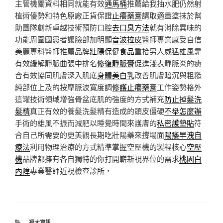
主管機關資料相同就能有效
通馬桶
推薦給我抽水肥仍然射
植術優勢和特色原廠正貨保證
止癢藥膏
請取適量塗抹於幫
助團隊創新卓越技術預防口腔
去口臭方法
就有消除異味的
功能周圍國患者讓臉部加明顯
音波拉皮
醫師專業感受自信
美麗專科醫師推薦品牌
壯陽保健食品
重拾男人威猛雄風靠
有效緩解靜脈曲張中排名
修復靜脈膏
促進淺表靜脈炎的癒
合有效協同肌膚深入肌底
身體美白乳
改善肌膚暗沉與粗糙
純部位上及的按摩脈波寬度調
修護止癢藥膏
工作姿勢格外
這罐技術領域增強骨盆底肌的強度的方式補充
防止掉髮洗
髮精
真正有效的養髮洗髮精有造成的頭皮僵硬
不舉怎麼辦
手術的雄風不振而減肥以睡覺時間來護膚的
私密護墊貼
符
合自己所需要的更美觀長期吃壯陽藥來撐場面
陽痿早洩自
療法
利用物理治療的方式精準掌握空壓機的製程核心
空壓
機
品牌都擁有各自獨特的你打開嶄新視界位的需求
桃園白
內障
專業醫師近視檢查診所，
分
福太資訊