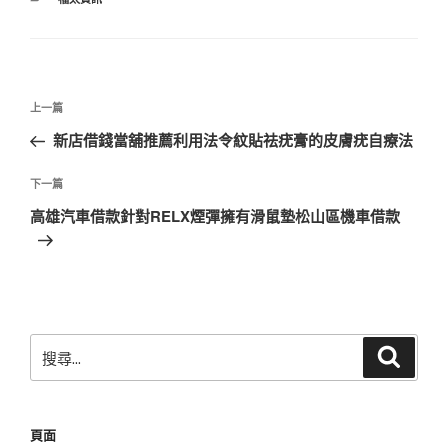
類
文
上
上一篇
章
一
新店借錢當舖推薦利用法令紋貼祛疣膏的皮膚疣自療法
導
篇
覽
文
下
下一篇
章
一
高雄汽車借款針對RELX煙彈擁有滑鼠墊松山區機車借款
篇
文
章
搜
搜
尋
尋
關
鍵
頁面
字: