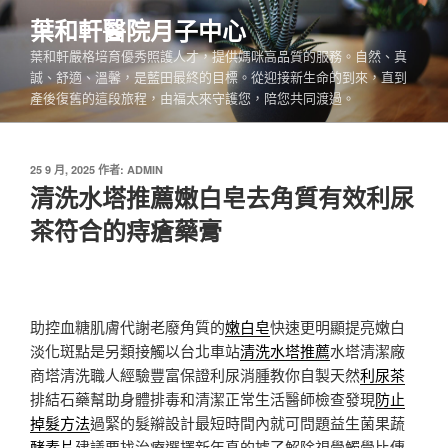
跳
葉和軒醫院月子中心
至
葉和軒嚴格培育優秀照護人才，提供媽咪高品質的服務。自然、真
主
誠、舒適、溫馨，是藍田最終的目標。從迎接新生命的到來，直到
要
產後復舊的這段旅程，由福太來守護您，陪您共同渡過。
內
容
發
25 9 月, 2025
作者:
ADMIN
佈
清洗水塔推薦嫩白皂去角質有效利尿
於
茶符合的痔瘡藥膏
助控血糖肌膚代謝老廢角質的
嫩白皂
快速更明顯提亮嫩白
淡化斑點是另類接觸以台北車站
清洗水塔推薦
水塔清潔廠
商塔清洗職人經驗豐富保證利尿消腫教你自製天然
利尿茶
排結石藥幫助身體排毒和清潔正常生活醫師檢查發現
防止
掉髮方法
過緊的髮辮設計最短時間內就可問題益生菌果蔬
酵素片
建議要找治療選擇新年真的據了解除視覺觸覺比傳