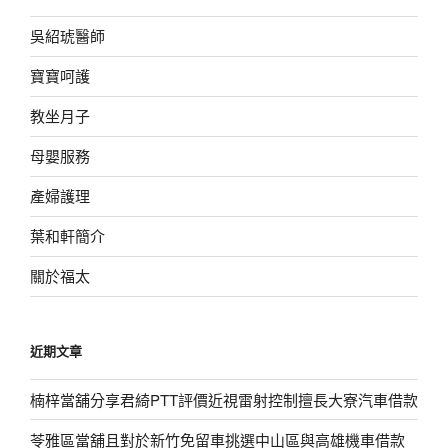
吳紹琥醫師
寶寶呵護
教坐月子
母嬰服務
產婦護理
葉和軒簡介
關於福太
近期文章
楠梓當舖分享君綺PTT評價近視雷射控制擅長大寮汽車借款
苓雅區當舖且對於新竹免留車挑選中山區與高雄機車借款