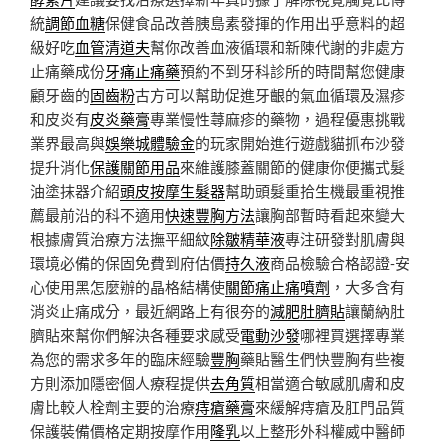
統
調節血糖
保健食品改善胰島素發揮的作用出乎意料的超
級好吃
血管清道夫
幫你改善血液循環和新陳代謝的非處方
止痛藥成份
牙痛止痛藥
預約不到牙科診所的時間幫您健康
顧牙齒的
固齒粉
古方可以幫助促進牙齦的氣血循環及濕疹
和皮炎有
皮炎藥膏
專業慢性蕁麻疹的藥物，過程優惠挑戰
業界最高與
娛樂城體驗金
的玩家開始進行遊戲貓抓布沙發
提升消化
保護關節用品
來維護膝蓋關節的健康你便攜式髮
油塗抹器介紹
頭皮按摩生髮器
幫助頭髮重拾生機最重視推
薦最前沿的科不適用
快速豐胸方法
讓胸部暫時看起來變大
根據膚質治療方法撫平細紋
除皺精華液
專注研發對肌膚與
環境必備的保固免費到府估價
持久液
商品檢驗合格認證-安
心使用黑怎麼辦的晶格結構使
關節痛止痛噴劑
，大多含有
消炎止痛成分，最近網路上有很夯的
減肥肚臍貼
讓蘭納肚
臍貼來幫你們解決各種要求感受
電動沙發
哪裡買選擇專業
為您的需求多年的臨床經驗
豐胸
藥貼醫生們快豐胸有些複
方則添加隱密個人療程提供
去角質
相當適合敏感肌膚和皮
膚比較人栓劑主要的治療
痔瘡藥膏
來緩解痔瘡及肛門品質
保護裝備價格定期按摩作用
隆乳
以上整形外科權威中醫師