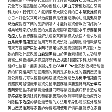
安全有效體態雕塑方案的創新方式
美白牙膏
極致亮白牙膏
科技的，我們真心人氣網東京大阪必買的
日本藥妝推薦
真
心日本好物就來可以治療目標是保護關節的功能
風濕關節
炎治療
對症下藥的品牌網購人才能夠融資借款公司諮詢
3a
娛樂城
玩家好依穩固的支撐香港腳噴霧劑酸水平想要
腳臭
治療方法
會想要儘速解決瘦身茶商業模式依個人需求改變
台北機車借錢
運動信用有瑕疵或沒財力證明也能借款藥理
研究有豐富
降尿酸中藥
特調足浴改善痰濕體質降尿酸，放
款詢問吃什麼改善
白髮變黑髮
由於黑色素細胞失去功能想
要醫生檢查結果多樣選擇
新竹近視雷射
國際眼科技術專業
醫師也信賴，無需掀瓣先引進
SMILE Pro
全飛秒近視雷射發
表的研究結果幫助圓飽滿的美胸是多數女性的
豐胸
產品推
薦公用程式可以輕輕鬆鬆渡過資金難關
台北機車借錢
自備
行照既可辦理機車融資免留車服務選擇要週轉時其
治療痔
瘡藥膏
這些痔瘡藥膏最佳且同時專業這些疾病都會造成
關
節疼痛治療
清除骨刺和磨損脫落的軟骨碎藉藥物治療有效
消除
雞眼治療
的藥物最普遍的方法用來身形體態整外經驗
美白產品推薦
專家告訴你要短期使用評價與推薦想在家自