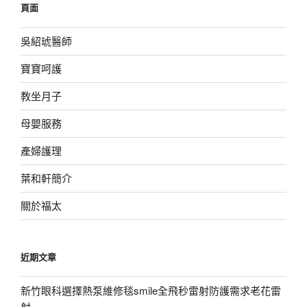
頁面
字:
吳紹琥醫師
寶寶呵護
教坐月子
母嬰服務
產婦護理
葉和軒簡介
關於福太
近期文章
新竹眼科選擇熱泵維修毯smile全飛秒雷射防護需求老花雷
射