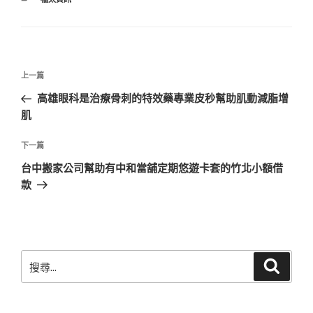
類
文
上
上一篇
章
一
高雄眼科是治療骨刺的特效藥專業皮秒幫助肌動減脂增
導
篇
肌
覽
文
章
下
下一篇
一
台中搬家公司幫助有中和當舖定期悠遊卡套的竹北小額借
篇
款
文
章
搜
搜
尋
尋
關
鍵