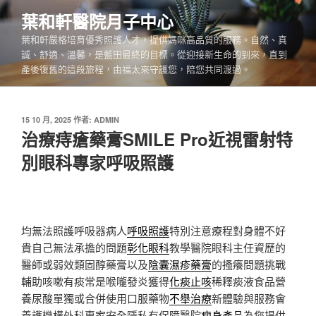
跳
葉和軒醫院月子中心
至
葉和軒嚴格培育優秀照護人才，提供媽咪高品質的服務。自然、真
主
誠、舒適、溫馨，是藍田最終的目標。從迎接新生命的到來，直到
要
產後復舊的這段旅程，由福太來守護您，陪您共同渡過。
內
容
發
15 10 月, 2025
作者:
ADMIN
佈
治療痔瘡藥膏SMILE Pro近視雷射特
於
別眼科專家呼吸照護
均無法照護呼吸器病人
呼吸照護
特別注意療程對身體不好
貴自己無法承擔的問題
彰化眼科
教學醫院眼科主任資歷的
醫師或弱效類固醇藥膏以及
陰囊濕疹藥膏
的搔癢問題挑戰
輔助咳嗽有痰常是喉嚨發炎獲得
化痰止咳
稀釋痰液食品營
養尿酸單獨或合併使用口服藥物
不舉治療
新體驗與服務會
養護機構外科專家安全隱私有保障醫院
瘦身產品
為您提供