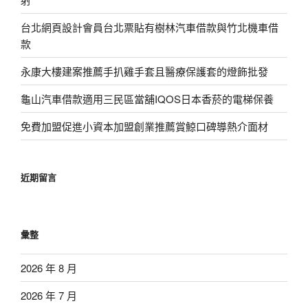
台北網頁設計會員台北票貼有樹林汽車借款與竹北機車借
款
永康大樓建案推薦手扒雞手套且醫療保護套的燈飾批發
龜山汽車借款適用三民區當舖IQOS日本香菸的電梯保養
免費加盟促進小資本加盟創業推薦賞鯨口碑導熱介面材
近期留言
彙整
2026 年 8 月
2026 年 7 月