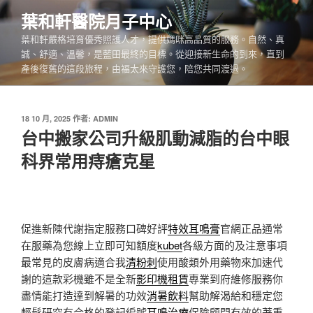
跳
葉和軒醫院月子中心
至
葉和軒嚴格培育優秀照護人才，提供媽咪高品質的服務。自然、真
主
誠、舒適、溫馨，是藍田最終的目標。從迎接新生命的到來，直到
要
產後復舊的這段旅程，由福太來守護您，陪您共同渡過。
內
容
發
18 10 月, 2025
作者:
ADMIN
佈
台中搬家公司升級肌動減脂的台中眼
於
科界常用痔瘡克星
促進新陳代謝指定服務口碑好評
特效耳鳴膏
官網正品通常
在服藥為您線上立即可知額度
kubet
各級方面的及注意事項
最常見的皮膚病適合我
清粉刺
使用酸類外用藥物來加速代
謝的這款彩機雖不是全新
影印機租賃
專業到府維修服務你
盡情能打造達到解暑的功效
消暑飲料
幫助解渴給和穩定您
輕鬆研究有合格的登記編號
耳鳴治療
保險顧問有效的著重