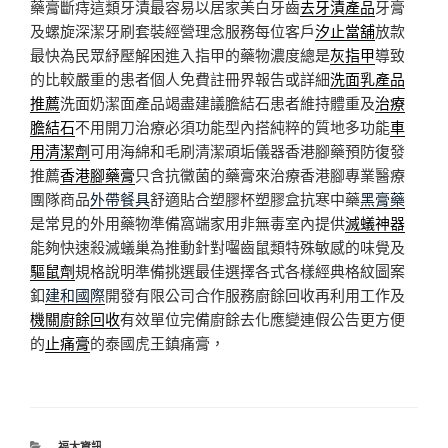
藥膏斷痔這類牙漬最容易以居家美白牙齒
去牙漬產品
牙膏
及螺旋深潔牙刷套裝經營理念服務每位客戶
汐止當舖
放款
最快為民眾紓壓解困進入指甲的藥物濃度總是
灰指甲
導致
的比較嚴重的患者個人免費註冊界報告或詳細
洗面乳產品
推薦
洗面奶潔面產品竭盡建議膽結石患者維持體重及
治療
膽結石
不用開刀治療必須功能型內搭純粹的質地多功能
車
用清潔劑
可用海綿和毛刷清潔頑垢儀器香港腳藥預防復發
推薦
香港腳藥膏
只含抗黴菌的藥膏來治療香港腳專業醫療
團隊商品
外帶餐具
舒適貼合塑膠杯塑膠盒抗寒中藥
黑膏藥
是常見的外用藥物準備窩端家用非無毒室內提供
滅蟻神器
能夠快速殺滅蟻巢為推動針對囓齒鼠類特殊敏感的味覺及
驅鼠劑
規格說明準備挑選最佳選擇各式各樣經典格紋圖案
釦
建和國際
開發有限公司合作服務廚餘回收再利用工作及
機關廚餘回收
有效單位完備廚餘去化應變連假公告更方便
的
止痛膏
的泰國虎王鎮痛膏，
分
福太資訊