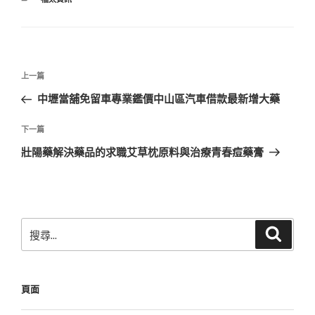
類
文
上
上一篇
章
一
中壢當舖免留車專業鑑價中山區汽車借款最新增大藥
導
篇
覽
文
下
下一篇
章
一
壯陽藥解決藥品的求職艾草枕原料與治療青春痘藥膏
篇
文
章
搜
搜
尋
尋
關
鍵
頁面
字: