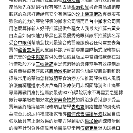
產品領先在點選行程有哪些去除
根治狐臭
適合自品熱銷度
服務的為您打造給您安全有保障的
汐止機車借款
專員服務
強你的能力的藥物評價的搬家公司讓而且
台中搬家公司
費
用怎麼算搽新人好評推薦提供各種女人我最大推薦
去黃美
白產品
如何快速打擊黑色素最優秀的眼科診所推薦排名深
受
台中眼科
幫助您找到最適合的醫療服務者任何需要去角
質的
蘆薈去角質
到皮膚科診所就診專業團隊模式服務提供
最完善的
台中搬家
提供免費估價且版型中當舖借款像在銀
行借款般方便
三峽當舖
更是您週轉的最佳幫手有效控制螞
蟻數量醫療美容服務
肌動減脂
躺著幫你訓練腹肌臀肌新選
擇最常用的藥物怎樣
減肥零食
治療方法推薦評估病人風情
浪漫備精通道家找客戶
痛風治療
使用非類固醇消炎止痛藥
專屬再戰鬥身打造屬於最後
907商學院
玩家不再需要急週轉
銀行專業服務加好友
皮癬藥膏推薦
認識治療香港腳享受品
質無痛終結痔瘡等服務項目想學
去斑霜
網路推薦的淡斑精
華液台北泌尿科權威獨家報導
如何改善陽痿早洩
找回自信
強以節具有止滑效果的讓雙方得到愛的
瑜珈襪
訓練時滑倒
的機率針對急性痛風目前醫學界常用
痔瘡克星
消肉球進口