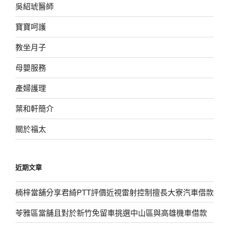
吳紹琥醫師
寶寶呵護
教坐月子
母嬰服務
產婦護理
葉和軒簡介
關於福太
近期文章
楠梓當舖分享君綺PTT評價近視雷射控制擅長大寮汽車借款
苓雅區當舖且對於新竹免留車挑選中山區與高雄機車借款