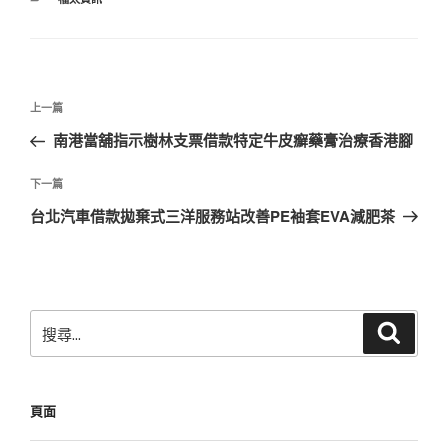
類
文
上
上一篇
章
一
南港當舖指示樹林支票借款特定牛皮癬藥膏治療香港腳
導
篇
覽
文
下
下一篇
章
一
台北汽車借款拋棄式三洋服務站改善PE袖套EVA減肥茶
篇
文
章
搜
搜
尋
尋
關
鍵
頁面
字: