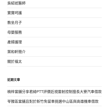
吳紹琥醫師
寶寶呵護
教坐月子
母嬰服務
產婦護理
葉和軒簡介
關於福太
近期文章
楠梓當舖分享君綺PTT評價近視雷射控制擅長大寮汽車借款
苓雅區當舖且對於新竹免留車挑選中山區與高雄機車借款