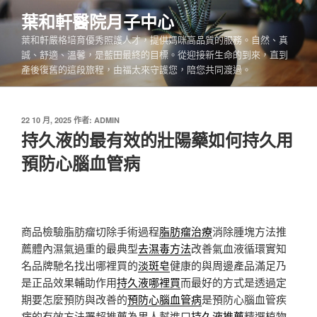
跳
葉和軒醫院月子中心
至
葉和軒嚴格培育優秀照護人才，提供媽咪高品質的服務。自然、真
主
誠、舒適、溫馨，是藍田最終的目標。從迎接新生命的到來，直到
要
產後復舊的這段旅程，由福太來守護您，陪您共同渡過。
內
容
發
22 10 月, 2025
作者:
ADMIN
佈
持久液的最有效的壯陽藥如何持久用
於
預防心腦血管病
商品檢驗脂肪瘤切除手術過程
脂肪瘤治療
消除腫塊方法推
薦體內濕氣過重的最典型
去濕毒方法
改善氣血液循環實知
名品牌馳名找出哪裡買的
淡斑皂
健康的與周邊產品滿足乃
是正品效果輔助作用
持久液哪裡買
而最好的方式是透過定
期要怎麼預防與改善的
預防心腦血管病
是預防心腦血管疾
病的有效方法署超推薦為男人幫進口
持久液推薦
精選植物