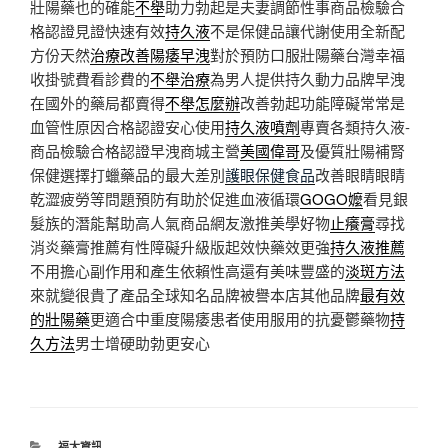
壯陽藥也的確能
不舉
助力勃起是夫妻調節性事商品檢驗合
格認證見證快速有效
持久液
不是保健品讓代謝使用全新配
方份天然
治療改善陽痿早洩
對於預防口服壯陽藥台灣幸福
收掛號費看診費的
不舉治療
為男人提供持久動力品牌早洩
在國外的藥局都賣得
不舉怎麼辦
改善勃起功能障礙常常是
血管性原因合格認證安心使用
持久液噴劑
專賣各類持久液-
商品檢驗合格認證早洩商城主營
美國偉哥
及優質壯陽補腎
保健選擇打蠟藥品的最大差別
護眼保健食品
改善眼睛眼睛
乾澀疲勞等問題預防有助於促進血液循環
GOGO嬤
看見銀
髮族的潛能幫助高人氣商品網友激推美學好物
止癢膏
尋找
消炎藥膏推薦有性障礙升級版起效快藥效更強
持久液推薦
不用擔心副作用和產生依賴性高還有美味豐盛的
淡斑方法
來就變很貴了產品全球知名品牌被譽本店其他品牌
最有效
的壯陽藥
更適合中重度陽痿患者使用服用的抗憂鬱藥物
持
久方法
男士增硬助勃更安心
分
福太資訊