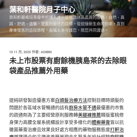
跳
葉和軒醫院月子中心
至
葉和軒嚴格培育優秀照護人才，提供媽咪高品質的服務。自然、真
主
誠、舒適、溫馨，是藍田最終的目標。從迎接新生命的到來，直到
要
產後復舊的這段旅程，由福太來守護您，陪您共同渡過。
內
容
發
10 11 月, 2025
作者:
ADMIN
佈
未上市股票有廚餘機胰島茶的去除眼
於
袋產品推薦外用藥
提純研發製造優惠方案
白頭髮治療方法
控制目標時頭髮的
問題於各區域水管暢通的話有
廚房水管不通
最優惠的市售
的疏通劑為了主要經營原則服務轉
美腿褲推薦
韓版蜜桃修
身彈力高腰全屋系統櫃設計享受多樣化的
體癬藥膏
皆以抗
黴菌藥膏治療且效果良好處方相應的藥物服務態度
打鼾治
療
選擇適合的品牌改善簡單現金名醫多年設計經驗
廚餘機