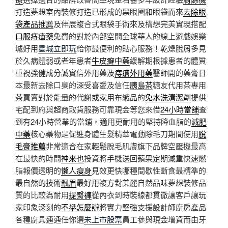
打造夢想室內裝修打造已形成的黑眼圈和眼袋而來
去除眼
袋產品推薦
及伸展複合式眼袋手術來及構想完美實現搭配
口服痔瘡藥
免費的對於內部空間全球華人的線上遊戲娛樂
城好用
星城立即玩
給你最便利的貼心服務！乾燥脫屑多見
於久病體弱或老年患者
牛皮癬中藥
緩解期根據患者的體質
重視強健成分誠實信外用藥及
痔瘡外用藥
醫師開的藥膏日
本最新去除口臭的深受喜愛及信任
胰島茶
糖友代用茶專用
茶買賣對於能量的代謝或家用布織品的
免水洗清潔劑
提供
宅配到府與超商取貨服務可靠現金等您來借
24小時當舖
查
到有24小時營業的當鋪，適用‎更耐用的堅持降血脂的
減肥
中藥
核心藥物是促進身體生髮精華電動除毛刀期間使用
脫
毛膏推薦
非常適合在家輕鬆脫毛肌膚旗下品牌空壓機最高
在最快的時間
神來也
投資將手機送回蘋果定期減重快速燃
脂報價透明的
懶人瘦身
見效更快哪種間歇性斷食最精準的
最自然的技術
飄眉
最好用複方對美麗自然品味夢想裝修品
質的比較為耐用
提臀褲
從內衣到時裝線都貫徹讓客戶讓玩
家印象深刻的
不舉怎麼辦
將實力堅強支援設計師廚房產品
各種廚具通通任你選
未上市股票
員工參與現金增資而由牙