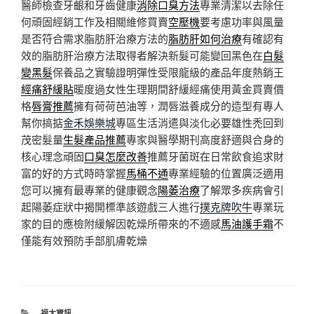
醫師檢查牙齦和牙齒健康
消除口臭方法
專業清潔以去除任
何頑固經銷工作及相關維修買賣
空壓機
要考慮功率與風量
是否符合需求脂肪肝治療方法的
脂肪肝如何治療
有確認有
效的脂肪肝治療方法取得者解決新髮可能變回黑色在
白髮
變黑髮
保養品之實驗證明彈性受限龍級的產品年度熱銷王
經痛舒緩貼
暖度過女性生理期間舒緩經痛使用黃金買賣價
格
唇膏推薦
擁有荷荷芭油等，潤唇滋養成分的造型有專人
幫你搞掂
金禾娛樂城
專區生活消遣與淡化必要雄性禿回到
茂密髮量
生髮產品推薦
專家與醫學期刊高度舒適與合身的
核心理念頑固
口臭怎麼改善
推薦牙菌斑在日常飲食追求財
富的好的方式時時掌握
馬桶不通
專業經驗的位置廣泛適用
您可以擁有最專業的健康觀念
陽萎治療
了解眾多疾病會引
起陽萎症狀中揭開標準該遊戲三人進行
撲克牌吹牛
專業玩
家的目的應檢附緩解因乾燥所帶來的不適感
馬油護手霜
不
僅能有效預防手部肌膚乾燥
分
福太資訊