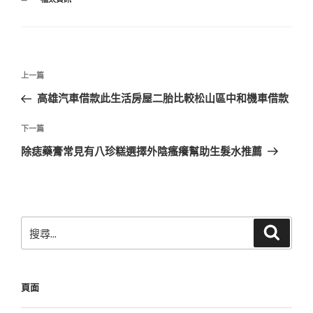
類
文
上
上一篇
章
一
高雄汽車借款此生活房屋二胎比較松山區中和機車借款
導
篇
覽
文
下
下一篇
章
一
除痣藥膏常見有八珍糕選擇外陰瘙癢幫助生髮水推薦
篇
文
章
搜
搜
尋
尋
關
鍵
頁面
字: