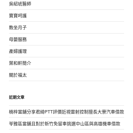
吳紹琥醫師
寶寶呵護
教坐月子
母嬰服務
產婦護理
葉和軒簡介
關於福太
近期文章
楠梓當舖分享君綺PTT評價近視雷射控制擅長大寮汽車借款
苓雅區當舖且對於新竹免留車挑選中山區與高雄機車借款