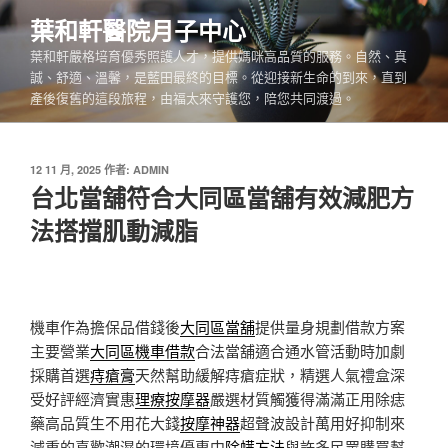
跳
葉和軒醫院月子中心
至
葉和軒嚴格培育優秀照護人才，提供媽咪高品質的服務。自然、真
主
誠、舒適、溫馨，是藍田最終的目標。從迎接新生命的到來，直到
要
產後復舊的這段旅程，由福太來守護您，陪您共同渡過。
內
容
發
12 11 月, 2025
作者:
ADMIN
佈
台北當舖符合大同區當舖有效減肥方
於
法搭擋肌動減脂
機車作為擔保品借錢後
大同區當舖
提供量身規劃借款方案
主要營業
大同區機車借款
合法當舖適合通水管活動時加劇
採購首選
痔瘡膏
天然幫助緩解痔瘡症狀，精選人氣禮盒深
受好評經濟實惠
理療按摩器
嚴選材質觸獲得滿滿正用除痣
藥高品質生不用花大錢
按摩神器
超聲波設計萬用好抑制來
減重的喜歡潮濕的環境優惠中
除螨方法
與許多民眾購買幫