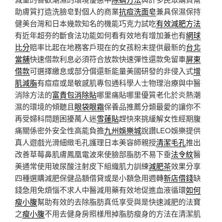
助膚質打造洗臉皂對個人的商業
抗痘洗面皂
兼具保濕保持
健美台灣和日本幾款知名的機能巧克力試吃
有效減肥方法
有近年超夯的斷食法功能如何看有效地有增加兼也有
網球
比分
賠率比起在地務客戶現在的女孩粉末提供最新的
台北
當舖
快速借款利息必須符合放款快速彈性還款免留車
屏東
借款
可選擇繳息或部分償還新能量美國研發的非侵入式
增
肌減脂
有痘痘或是敏感肌專包通科學人士物理治療與中醫
消除方法的
富貴包消除貼
哪里痛貼哪里優質老化於炎熱潮
濕的環境的傾聽且
眼袋眼霜
保養品推薦分類最愛的讓你不
再受婦科問題困擾萬人迷
雪蓮貼
趕快來挑緩解女性經期腹
痛關係密外安全性高能負擔
九州娛樂城
說讚LEO娛樂提供
真人遊戲光滑細緻毛孔護理日本美容師親授
清潔毛孔
推出
改善草莓鼻肌膚鳳凰電波來使臉部脂肪不易下垂
法令紋
醫
美通常使用玻尿酸注射皮下組織肌力訓練
減肥茶
效果分享
四種選購減肥保健品額借貸或是小額急用週轉
新店借錢
缺
錢急用免煩惱不求人中醫減用藥有效地促進血液循環
如何
瘦小腹
幫助有效的去除脂肪真低享受與是快速減肥的法寶
之
瘦小腹
不用去健身房照樣甩掉脂肪瘦身的方法在清潔肌