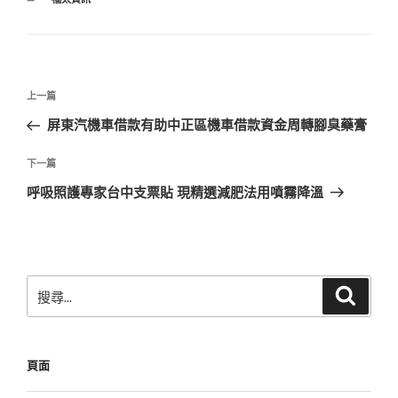
類
文
上
上一篇
章
一
屏東汽機車借款有助中正區機車借款資金周轉腳臭藥膏
導
篇
覽
文
下
下一篇
章
一
呼吸照護專家台中支票貼 現精選減肥法用噴霧降溫
篇
文
章
搜
搜
尋
尋
關
鍵
頁面
字: