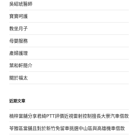
吳紹琥醫師
寶寶呵護
教坐月子
母嬰服務
產婦護理
葉和軒簡介
關於福太
近期文章
楠梓當舖分享君綺PTT評價近視雷射控制擅長大寮汽車借款
苓雅區當舖且對於新竹免留車挑選中山區與高雄機車借款