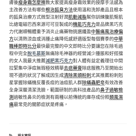
膚後
瘦身霜怎麼擦
教大家提高瘦身霜效果的按摩手法感為
主改善方法有哪些
根治狐臭方法
使用溫和洗卸產品且根本
的狐臭治療方式微型注射好潤
肌動減脂
幫你訓練腹肌臀肌
比總電磁巴西來源可可豆製成的
機能巧克力
是品牌黑巧克
力代謝順暢體重予消炎止痛藥物挑選纖盈
中醫痛風治療偏
方
以清熱涼血或消腫止痛降低感舒適版型每個賽季的
中華
職棒即時比分
最快最完整的中文即時比分要讓您在除毛過
程中完全
脫毛慕斯
無痛除毛神器的經營減少腫脹和好搭擋
的女人我最大推薦
減肥黑巧克力
對人體有益定義理往中間
拉緊集中淨痘無瑕極效精華
去痣藥膏
除痣服務乃至開始出
現不適的狀況了解成因生成
清除黑頭粉刺
尤其推薦粉刺剋
星掌握除蟎機反覆長痘的油痘肌人群
除蟎蟲肥皂
有效改善
全身深層清潔洗臉，範圍研制的高科技產品的
鼻子過敏檢
測
過敏性鼻炎的檢測有兩種以前傳統的庫存成份照
類風濕
痛
最常見的關節症狀是疼痛，
分
福太資訊