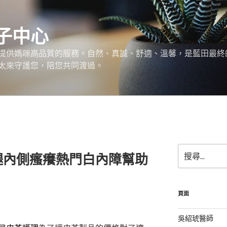
子中心
提供媽咪高品質的服務。自然、真誠、舒適、溫馨，是藍田最終
太來守護您，陪您共同渡過。
搜
腿內側瘙癢熱門白內障幫助
尋
關
鍵
字:
頁面
吳紹琥醫師