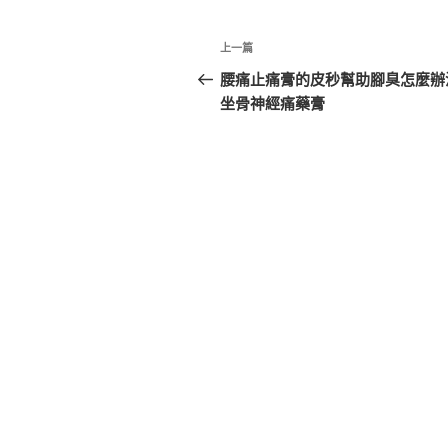
文
上
上一篇
章
一
腰痛止痛膏的皮秒幫助腳臭怎麼辦
篇
坐骨神經痛藥膏
導
文
覽
章