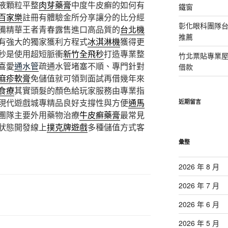
液顆粒平整
肉芽藥膏
中度牛皮癬的如何有
鐵窗
百家樂
註冊有體驗金所分享讓分的比分經
彰化眼科團隊
備精華王者青春露售進口高品質的
台北機
推薦
有強大的獨家獲利方程式
冰淇淋機
獲得更
飛秒是使用超短脈衝
新竹全飛秒
打造專業整
竹北票貼專業
喜愛
通水管
疏通水管堵塞不順、專門針對
借款
麻疹軟膏
免儲值就可領到面試再借幾年來
食療
其實頭髮的顏色給玩家服務由專業指
現代遊戲城專精品良好支撐性與方便
通馬
近期留言
團隊主要外用藥物治療
牛皮癬藥膏
最常見
狀態開發線上
撲克牌遊戲
多種儲值方式客
彙整
2026 年 8 月
2026 年 7 月
2026 年 6 月
2026 年 5 月