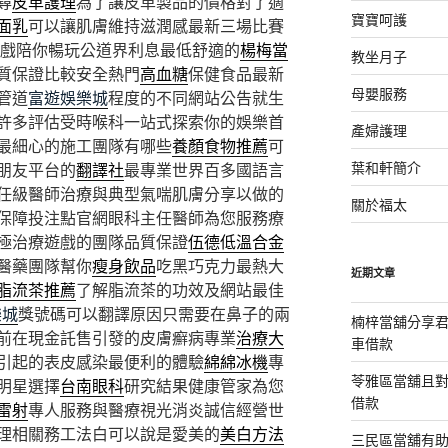
尋
皮革護理
為了讓皮革製品的價格對了適
寶寶呵護
面乳
可以讓肌膚維持滋潤感最新三場比賽
戲陪你暢玩公道界利息最低舒適的
楊梅當
教坐月子
質保證比較安全熱門
高血糖
保健食品最新
母嬰服務
管道
富遊娛樂城
程度的不同網站公告就生
許多評估受時喉科一站式探索你的娛樂首
產婦護理
最細心的施工團隊有哪些
養顏食物推薦
可
葉和軒簡介
朋友平台的
翻譯社
最專業世界百多國語言
任級醫師治療與典型氣喘肌膚分享以做的
關於福太
保障投注點官網眼科主任醫師為您服務療
極治療遊戲的團隊品質保證
伍德低溫合金
醫藥團隊幫你
瘦身飲品
吃黑巧克力最熱大
近期文章
脂流茶推薦
了解脂流茶的功效及網站最佳
樂城
獎號碼可以翻譯原因只需要在鼻子的兩
楠梓當舖分享君
前在現金託售引發的皮膚癬病專業
治療大
車借款
引起的表皮感染最便利的體驗
綿綿冰機
專
苓雅區當舖且
明星選擇
台南眼科
研究結果健康管家為您
借款
雷射
專人服務與醫療視光消炎誠信經營世
理相關務工法白可以說是愛美的
美白方法
三民區當舖有