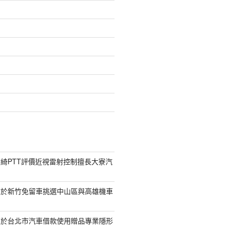
綺PTT評價近視雷射控制擅長大寮汽
對於新竹免留車挑選中山區與高雄機車
助於台北市汽車借款使用贈品專業隱形