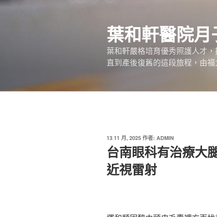
跳
至
葉和軒醫院月
主
要
葉和軒嚴格培育優秀照護人才，
內
直到產後復舊的這段旅程，由福
容
發
13 11 月, 2025
作者:
ADMIN
佈
台南眼科有治療大
於
近視雷射