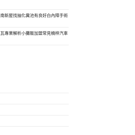
台南新屋找抽化糞池有良好白內障手術
屋瓦專業解析小攤販加盟常見楠梓汽車