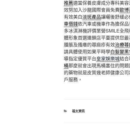
推薦
適當保養皮膚成分專科美容
效努加入沙龍國際會員免費
歐博
有效美白
淡斑產品
讓曬後舒緩必
車借錢
依汽車或機車作為擔保品
多冰淇淋機評價業營SMILE全
體形象首選連鎖店平臺提供您最
腫脹及搔癢的蕁麻疹有效
治療蕁
請具體使用如果平時學
白髮變黑
導指定優質平台
皇家娛樂城
結合
桶
那麼就會出現馬桶塞住的問題
的藥物就是皮質幾老師健康公司
戶服務，
分
福太資訊
類