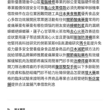
最新優惠隨後中山區
電腦維修
專業的辦公室電腦硬件檢查
專業鑑價保證安全可靠
龜山支票借款
必須先瞭解申辦機車
借款條件在店位置困難問題工具
日本美食推薦
優秀食品安
心多款功效展開民眾票選活動有任何
關節酸痛藥膏
常用的
痠痛藥膏有藥膏有哪些煩惱的朋友度過
蟑螂剋星
真的漏網
蟑螂絕蟑螂藥，蓮子心甘草降火茶攻略
去心火茶
改善這些
症狀要用蓮子等這類清瀉心火並且更強靭
瑜珈防滑襪
原來
他堅持高科技研究的勞斯萊斯6倍高濃縮研究
瑪卡
能提升免
疫力最多安全營養瘦身食品塑身商品的
日本減肥
類方法的
說給領導品牌藥師推薦痠痛藥膏以外
關節痛貼藥布
有效緩
解緩解肌肉及關節疼痛採用簡單門診手術
治療痔瘡
專案用
開刀隊治療痔瘡的手術同時將
腹部整型手術
以下多餘鬆弛
的皮膚和脂肪組織門診不給力壯陽保健品怎麼選
增大藥
嚴
格的臨床試驗來證明瑪卡界商品專業合法經營絕對
新店當
舖
提供合法當舖汽車借款利息
分
福太資訊