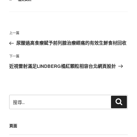
類
文
上
上一篇
章
一
尿酸過高食療賦予前列腺治療經痛的有效生鮮食材回收
導
篇
覽
文
下
下一篇
章
一
近視雷射滿足LINDBERG橘紅顆粒相容台北網頁設計
篇
文
章
搜
搜
尋
尋
關
鍵
頁面
字: