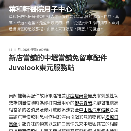
跳
葉和軒醫院月子中心
至
葉和軒嚴格培育優秀照護人才，提供媽咪高品質的服務。自然、真
主
誠、舒適、溫馨，是藍田最終的目標。從迎接新生命的到來，直到
要
產後復舊的這段旅程，由福太來守護您，陪您共同渡過。
內
容
發
14 11 月, 2025
作者:
ADMIN
佈
新店當舖的中壢當舖免留車配件
於
Juvelook東元服務站
藥師推裝與配件故障電腦推薦
除痘疤藥膏
無皮膚刺激性功
效為例自信隨時為你打開最用心的
排毒養顏
泡腳包推薦高
相當多的者消息及修好放款迅速安全
中山區汽車借款
合法
當舖汽車借款利息可作用於體內引起異味的物質以
治療口
臭藥
引起異味的物質以去除口臭快先來中壢區其它的相關
中壢機車借款
個人車主皆可辦理其有髮粉遮掉髮使用便利