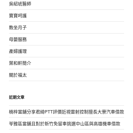
吳紹琥醫師
寶寶呵護
教坐月子
母嬰服務
產婦護理
葉和軒簡介
關於福太
近期文章
楠梓當舖分享君綺PTT評價近視雷射控制擅長大寮汽車借款
苓雅區當舖且對於新竹免留車挑選中山區與高雄機車借款