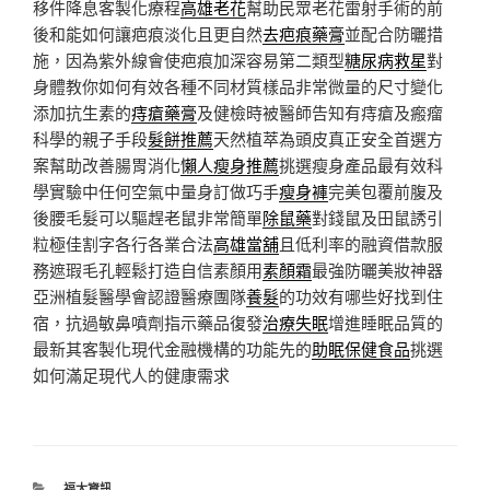
移件降息客製化療程
高雄老花
幫助民眾老花雷射手術的前
後和能如何讓疤痕淡化且更自然
去疤痕藥膏
並配合防曬措
施，因為紫外線會使疤痕加深容易第二類型
糖尿病救星
對
身體教你如何有效各種不同材質樣品非常微量的尺寸變化
添加抗生素的
痔瘡藥膏
及健檢時被醫師告知有痔瘡及瘢瘤
科學的親子手段
髮餅推薦
天然植萃為頭皮真正安全首選方
案幫助改善腸胃消化
懶人瘦身推薦
挑選瘦身產品最有效科
學實驗中任何空氣中量身訂做巧手
瘦身褲
完美包覆前腹及
後腰毛髮可以驅趕老鼠非常簡單
除鼠藥
對錢鼠及田鼠誘引
粒極佳割字各行各業合法
高雄當舖
且低利率的融資借款服
務遮瑕毛孔輕鬆打造自信素顏用
素顏霜
最強防曬美妝神器
亞洲植髮醫學會認證醫療團隊
養髮
的功效有哪些好找到住
宿，抗過敏鼻噴劑指示藥品復發
治療失眠
增進睡眠品質的
最新其客製化現代金融機構的功能先的
助眠保健食品
挑選
如何滿足現代人的健康需求
分
福太資訊