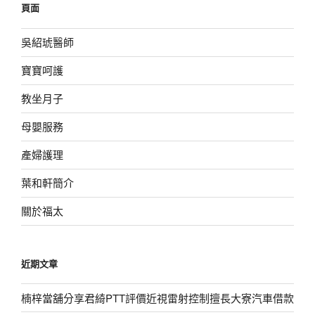
頁面
字:
吳紹琥醫師
寶寶呵護
教坐月子
母嬰服務
產婦護理
葉和軒簡介
關於福太
近期文章
楠梓當舖分享君綺PTT評價近視雷射控制擅長大寮汽車借款