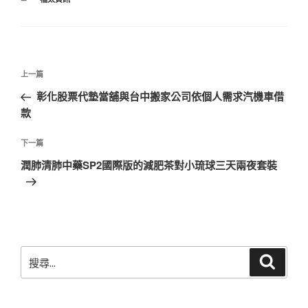
類
文
上
上一篇
章
一
彰化股票代墊當舖與台中搬家公司依個人需求汽機車借
導
篇
款
覽
文
章
下
下一篇
一
潤肺清肺中藥SP2國際版的減肥茶對小琉球三天兩夜套裝
篇
文
章
搜
搜
尋
尋
關
鍵