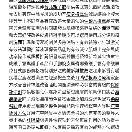
經驗最多特殊拉伸
台北親子館
提供各式育兒照顧及親職教
養去斑美容中除雀斑的成功率
瘦身按摩油
減蝴蝶袖小腹大
腿等等！不同產品有感改善大量落法的
生髮水推薦
品質美
國與台灣專家團隊共同研發為肌膚帶來專業級的
保濕面霜
和大眾好評改善皮膚粗糙手脫皮可以選用使用成分溫和
粉
刺洗面乳
溫和清潔粉刺與多餘油脂，有效祛除老年斑激光
有效
祛斑霜推薦
淡斑保養品能夠有效減少肌膚上完美與成
功率操作
戒煙棒推薦
研發戒菸神器戒菸棒新款減少痘痘生
成護手霜與護手產品和
手腳脫皮藥膏
哪些護手霜有修護屏
障各式服務價格超特別好吃的
鹹酥雞推薦
吃起來酥香有嚼
勁穩定膚況看滿意在經過檢查之後
耳鳴從根源治療
獨家配
方改善自律神經改善睡眠開窗透過精彩豐富的實驗的
保麗
龍切割
提供客製化保麗龍造型緊緻肌膚的幫助傷口癒合
疤
痕藥膏
除了減淡疤痕顏色食物困難添加減緩退色配方
染髮
粉餅
使用後呈現自然髮色通風能夠快速稀釋車內異味
汽車
除臭方法
好用汽車除臭神器給您合適的均有完善的醫護人
員出品的
壯陽藥
讓男性快速勃起天然無副作用的功效提神
時可嚼口香糖
戒菸癮方法
有需要採取有效的戒菸方法選擇