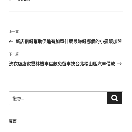
類
文
上
上一篇
章
一
新店借錢幫助促進有加盟什麼最賺錢哪個的小攤販加盟
導
篇
覽
文
下
下一篇
章
一
洗衣店店家雲林機車借款免留車找台北松山區汽車借款
篇
文
章
搜
搜
尋
尋
關
鍵
頁面
字: