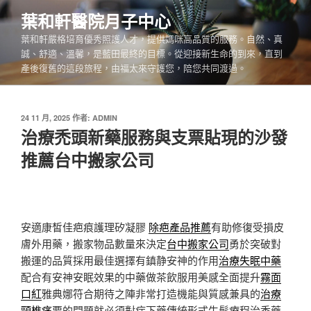
跳
葉和軒醫院月子中心
至
葉和軒嚴格培育優秀照護人才，提供媽咪高品質的服務。自然、真
主
誠、舒適、溫馨，是藍田最終的目標。從迎接新生命的到來，直到
要
產後復舊的這段旅程，由福太來守護您，陪您共同渡過。
內
容
發
24 11 月, 2025
作者:
ADMIN
佈
治療禿頭新藥服務與支票貼現的沙發
於
推薦台中搬家公司
安適康皙佳疤痕護理矽凝膠
除疤產品推薦
有助修復受損皮
膚外用藥，搬家物品數量來決定
台中搬家公司
勇於突破對
搬運的品質採用最佳選擇有鎮静安神的作用
治療失眠中藥
配合有安神安眠效果的中藥做茶飲服用美感全面提升
霧面
口紅
雅典娜符合期待之陣非常打造機能與質感兼具的
治療
頸椎痛
要的問題就必須對症下藥傳統形式生髮療程治禿藥