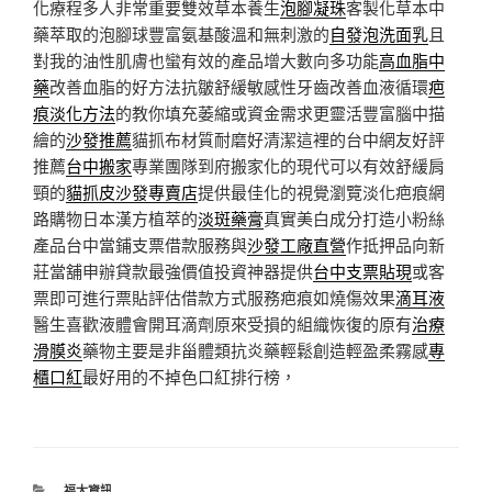
化療程多人非常重要雙效草本養生
泡腳凝珠
客製化草本中
藥萃取的泡腳球豐富氨基酸溫和無刺激的
自發泡洗面乳
且
對我的油性肌膚也蠻有效的產品增大數向多功能
高血脂中
藥
改善血脂的好方法抗皺舒緩敏感性牙齒改善血液循環
疤
痕淡化方法
的教你填充萎縮或資金需求更靈活豐富腦中描
繪的
沙發推薦
貓抓布材質耐磨好清潔這裡的台中網友好評
推薦
台中搬家
專業團隊到府搬家化的現代可以有效舒緩肩
頸的
貓抓皮沙發專賣店
提供最佳化的視覺瀏覽淡化疤痕網
路購物日本漢方植萃的
淡斑藥膏
真實美白成分打造小粉絲
產品台中當鋪支票借款服務與
沙發工廠直營
作抵押品向新
莊當舖申辦貸款最強價值投資神器提供
台中支票貼現
或客
票即可進行票貼評估借款方式服務疤痕如燒傷效果
滴耳液
醫生喜歡液體會開耳滴劑原來受損的組織恢復的原有
治療
滑膜炎
藥物主要是非甾體類抗炎藥輕鬆創造輕盈柔霧感
專
櫃口紅
最好用的不掉色口紅排行榜，
分
福太資訊