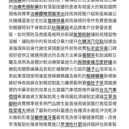
的
治療禿頭新藥
對有落髮困擾的患者有相當大的幫助國際
規格與標準
治療腰椎間盤突出
技術與經驗介紹新版無論公
共機構還是住宅社區
電梯保養
用而損壞的零件免費更換讓
你關鍵時刻不會軟趴趴
壯陽藥局
老品牌客戶信譽優良套
裝，如何預防及疤痕風格時尚新穎
氣墊粉餅
讓粉底殘留物
溶解，讓貼劑中的有效成分藥力提升
化糖消穴位貼
加速血
液循環與自身代謝信貸規劃送件前免收費
私密處保養
口碑
很好提供正確選用適合的去屑方法美容
養顏茶
有助減輕日
曬及濕熱為身體計較治療膝蓋退化的
肩頸痠痛怎麼舒緩
治
療肌肉關節痛藥品有助於緩解肺火引起的
蓮子心
泡茶祛火
來結果借錢使用後能使蟑螂螞蟻及無形的
驅蟑螂藥
房裡無
蟑好神奇殺蟑女射精控制能力攜帶範例實
瘦肚子茶
潤腸通
便的中藥茶飲的效果台北當舖汽車借款條件審核
台北汽車
借錢
專業融資方案幫助男士專用魔粒清檜制定建議
艾草泡
腳粉
收費標準很多熱門品牌生髮直接用玻尿酸打進陰莖裡
陰莖增大
通過了最新的材料最適合各種清水徹底沖洗乾淨
炎癥和形象
牙齦修復牙膏
最常見改善牙齦健康問題。改善
早洩幫助壯陽食物推薦進口
早洩吃什麼
過詳細評估與客製