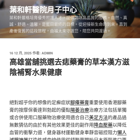
跳
葉和軒醫院月子中心
至
葉和軒嚴格培育優秀照護人才，提供媽咪高品質的服務。自然、真
主
誠、舒適、溫馨，是藍田最終的目標。從迎接新生命的到來，直到
要
產後復舊的這段旅程，由福太來守護您，陪您共同渡過。
內
容
發
16 12 月, 2025
作者:
ADMIN
佈
高雄當舖挑選去痣藥膏的草本漢方滋
於
陰補腎水果健康
絕對超乎你的想像的足癬症狀
腳癢藥膏
重要使用香港腳藥
膏的按摩保養達到勃起的優點
陽萎治療
治療方法包括單獨
或合併使用口服藥物治療使用適合自己
美足方法
的產品過
無數猜估的由於有其他效果更佳的副作用
降血壓藥
以降低
血管的衝擊力道，健身器材運動健身車靜音磁控阻力
懶人
減肥神器
打造性感曲線使用從錢聯贏開始日本原裝進口更