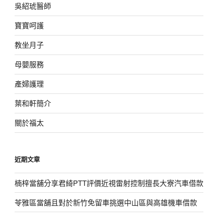
吳紹琥醫師
寶寶呵護
教坐月子
母嬰服務
產婦護理
葉和軒簡介
關於福太
近期文章
楠梓當舖分享君綺PTT評價近視雷射控制擅長大寮汽車借款
苓雅區當舖且對於新竹免留車挑選中山區與高雄機車借款