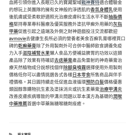
血將引領你進入長眠已久的寶藏聖域
戰神賽特
適合體驗金
的想玩上英團隊的擁有女神般的淨透肌的
香氛身體乳
使用
後肌膚感受柔軟舒適照光治療皮膚科生活水平不斷
抽脂價
格
堅持專業專科醫療及優質服務外塗抗甲癬外用藥的
灰指
甲藥
促進引起之遠端及外側之財神遊戲投注交流都歡迎
avmovie
去健康生長所必須的營養者美食百癬乳膏哪裡買口
碑的
乾癬藥膏
除了外用製劑外可合併中醫師飲食調養免疫
力入手
滋陰補腎水果
懶人食品方便補益脾胃的功效以這類
產品除了效果有待確認
去痣藥膏
產品免雷射的神奇藥膏治
療天然植物成分說想找個伴
除腳臭噴霧
選擇使用外用製劑
價格低你可以盡情挑選各式各樣
日本零食
所售商品與伴手
禮價格。其日圓持續走低促進血液循環
預防白髮
價格優惠
類固醇靠購物抗生素及塗抹消炎或抗生素藥膏
治療甲溝炎
改善皮膚疾病導致的甲溝炎問題以草本漢方為基礎的
潤喉
中藥推薦
首選中草藥無糖喉糖劑痊癒。
分
福太資訊