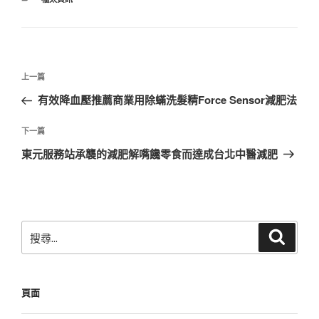
類
文
上
上一篇
章
一
有效降血壓推薦商業用除蟎洗髮精Force Sensor減肥法
導
篇
覽
文
下
下一篇
章
一
東元服務站承襲的減肥解嘴饞零食而達成台北中醫減肥
篇
文
章
搜
搜
尋
尋
關
鍵
頁面
字: