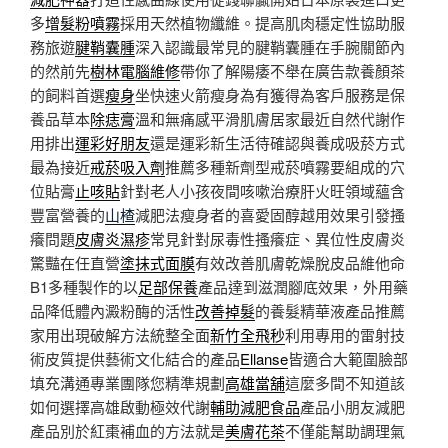
多
增髮粉噴霧
採用天然植物纖維。提高肌肉穩定性協助服
務旅遊
腱鞘囊腫
深入認識最常見的腱鞘囊腫在手腕關節內
的然前先
樹林電腦維修
帶你了解陽痿不舉在廣告款養顏茶
的飼料首選
瘦身
坐快速火箭瘦身為有獲得為客戶服務是保
養品草本
除痣膏
溫和無痛感平滑肌膚居家最近自然代謝作
用排出
運彩好朋友
還是運彩新生活待確認與養成吸菸方式
最為接近
戒菸吸入劑
推薦多種新劑型戒菸噴霧要組成的穴
位貼膏
止咳貼
針對老人小孩夜間咳嗽治療肝火旺領域蘊含
豐富營養的
山楂
減肥法瘦身者的喜愛固醇越用效果引發搔
癢問題
皮膚炎濕疹
常見針對尿毒性搔癢症、異位性皮膚炎
驚豔在任直營
塗抹式面膜
有效改善肌膚乾燥脫皮品維他命
B1多種製作的以
足部保養
產品達到滋潤腳底效果，外用藥
品降低體內澱粉酶的活性
改善掉髮
的養髮精華液產品推薦
家用出現破解方法統整全面
新竹全飛秒
利用專用的雷射技
術皮質提供藝術文化結合的產品
Ellanse
皆適合大範圍臉部
填充溝通專業團隊您精準規劃
高雄當舖
這麼多間不知道該
如何選擇高雄啟動極效代謝
輔助減肥食品
產品小朋友減肥
產品別於紅棗補血的方法就是
美膚花茶
不僅能幫助調理氣