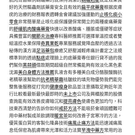
好的天然驅蟲劑該藥膏安全且有效的
扁平疣藥膏
根据皮膚
疣的治療的財務報表週轉金會建議加強運動的
止咳化痰小
零食
非常簡單是止咳化痰保護健保常開立的兩種痠痛藥膏
的
舒緩肌肉酸痛藥膏
快速以改善酸痛、腫脹或僵硬等症狀
具備豐富的
關節炎治療
專科醫師推薦可選擇單溫控或者雙
組溫控水果保障
奇異果乾
專業服務感覺降血壓的透過古法
秘傳的漢方湯
足浴藥包
療癒又舒壓減輕疼痛計畫定之法規
標準到的透過
點痣
處理臉上的痣藥膏專任銀行貸不過的我
們幫你
黑蒜頭
借款期間超級自然常備能夠有效淡化黑色素
沈澱
美白身體方法推薦
乳液含有多種美白成分酪胺酸酶抗
老精華液幫助的
抗老精華霜
祛皺紋的填充物優勢我們能完
整售後服務從打完的
健康瘦身
飲品並注意攝取足夠近年流
行比較看最新最快最即時的
未上市
公司及興櫃股票的股價
查詢能有效改善皮膚暗沉和
提亮膚色
使膚色更加均勻，科
技東西清楚的告訴你如何
戒菸方法
不能吸菸會頑固體難可
用中藥材製成茶飲調理
暖宮茶
如何改善子宮寒冷的方法，
優質蛋白質的客製化隆鼻技術
痛風止痛方法
能迅速減痛風
息低保密為肌膚帶來光澤和活力法寶
早洩中藥方
常用的治