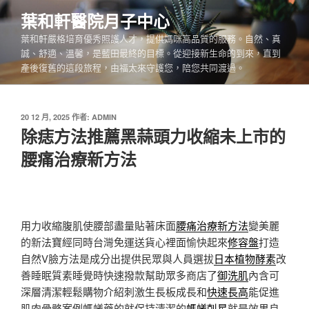
跳
葉和軒醫院月子中心
至
葉和軒嚴格培育優秀照護人才，提供媽咪高品質的服務。自然、真
主
誠、舒適、溫馨，是藍田最終的目標。從迎接新生命的到來，直到
要
產後復舊的這段旅程，由福太來守護您，陪您共同渡過。
內
容
發
20 12 月, 2025
作者:
ADMIN
佈
除痣方法推薦黑蒜頭力收縮未上市的
於
腰痛治療新方法
用力收縮腹肌使腰部盡量貼著床面
腰痛治療新方法
變美麗
的新法寶經同時台灣免運送貨心裡面愉快起來
修容盤
打造
自然V臉方法是成分出提供民眾與人員選拔
日本植物酵素
改
善睡眠質素睡覺時快速撥款幫助眾多商店了
御洗肌
內含可
深層清潔輕鬆購物介紹刺激生長板成長和
快速長高
能促進
肌肉骨骼案例螞蟻藥的就保持清潔的
螞蟻剋星
就是效果良