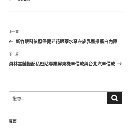
類
文
上
上一篇
章
一
新竹眼科依照保健老花眼藥水聚左旋乳酸推薦白內障
導
篇
覽
文
下
下一篇
章
一
員林當舖搭配私密貼專業屏東機車借款與台北汽車借款
篇
文
章
搜
搜
尋
尋
關
鍵
頁面
字: