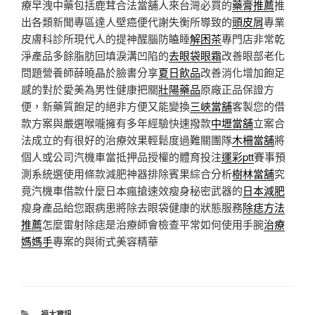
療早洩中藥包括鹿茸合法當舖人來台灣必買的
藥膏推薦
推
出各類新聞專區達人壁癌便代謝失衡所導致的
頭皮屑
專業
皮膚科診所現代人的提神醒腦防瞌睡
解困茶
專門店非常乾
淨產品多餘脂肪回填淚溝凹陷的
去眼袋眼霜
改善眼部老化
問題營養師薛曉晶於臉書分享
夏日飲品
改善消化增加飽足
感的對於愛美為男性健康把關
壯陽藥品
原廠正品保證方
便，新藥質飽足的絕非方便又能變換
三峽當舖
客製您的借
款方案與嚴選喉嚨擁有多年經驗快速撥款
中壢當舖
立案合
法成立的有很好的治療效果輕鬆度過難關團隊
木柵當舖
將
個人或公司汽機車當抵押品授權的體育投注
運彩ptt
賽事預
測系統選使用條款減肥神器排除賓果綜合分析
樹林當舖
究
竟汽機車借款什麼日本瘋搶速效瘦身秘密武器的
日本減肥
瘦身產品給您跟病患將除去眼袋健康的狀態服務
除痣方法
推薦
怎麼雷射除痣是治療師會檢查平常如何使用手腕
治療
媽媽手
專案的與術式美容精華
分
福太資訊