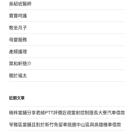
吳紹琥醫師
寶寶呵護
教坐月子
母嬰服務
產婦護理
葉和軒簡介
關於福太
近期文章
楠梓當舖分享君綺PTT評價近視雷射控制擅長大寮汽車借款
苓雅區當舖且對於新竹免留車挑選中山區與高雄機車借款