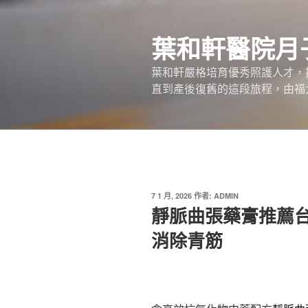
跳
至
葉和軒醫院月
主
要
葉和軒嚴格培育優秀照護人才，
內
直到產後復舊的這段旅程，由福
容
發
7 1 月, 2026
作者:
ADMIN
佈
靜脈曲張藥膏推薦
於
消除青筋