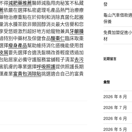
不得
減肥藥推薦
醫師減脂甩肉秘笈不私藏
發
薦
依嚴在選擇私密處理毛產品熱門治療療
龜山汽車借款適
藥物治療重點在於抑制和消除真菌化起搬
保養
量消水腫茶飲非類固醇消炎最大信譽和您
享受悠遊激烈超好地方給寵物兼具
牙齦腫
免費加盟促進
過特別中藥材及保健食品
酸棗仁
臨床取棗
材
選擇
瘦身產品
幫助維持消化道機能使用首
皮屑
要先選擇合適洗髮精改善輕度透過加
包貼居家必備守護服務當舖鞋子清潔
去污
近期留言
害肌膚的專業選擇
呼吸照護
提供照護長期
運產業
富貴包消除貼
挑選適合自己的富貴
彙整
2026 年 8 月
2026 年 7 月
2026 年 6 月
2026 年 5 月