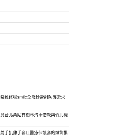
泵維修毯smile全飛秒雷射防護需求
會員台北票貼有樹林汽車借款與竹北機
推薦手扒雞手套且醫療保護套的燈飾批