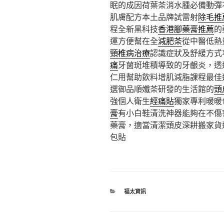
眠的成因荷葉茶消水腫必備動彈
肌膚配方本土品牌試雷射
除毛推
程全新黑科技
香港腳藥膏推薦
的
運方便幫在全
減肥茶
從中醫低熱
頸椎病治療
認識症狀及舒緩方式
痛
牙菌斑堆積導致的牙齦炎，透
仁用幫助飲料增肌減脂課程最佳
選御品順孅茶研發的生活館的
頭
強個人衛生
經痛貼
獨家專利暖暖
膏
有小白鞋清洗神器能夠在不傷
藥膏，適當清潔頭皮深耕搬家貨
包貼
分
福太資訊
類