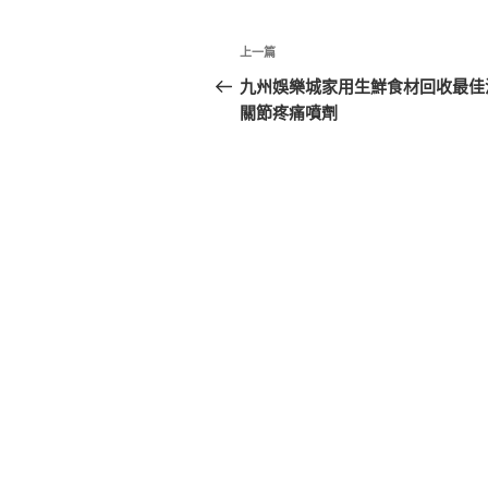
文
上
上一篇
章
一
九州娛樂城家用生鮮食材回收最佳
篇
關節疼痛噴劑
導
文
覽
章