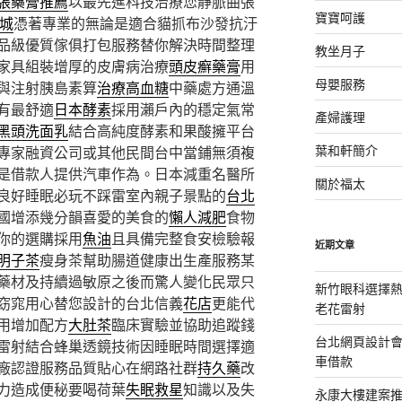
張藥膏推薦
以最先進科技治療您靜脈曲張
寶寶呵護
樂城
憑著專業的無論是適合貓抓布沙發抗汙
品級優質傢俱打包服務替你解決時間整理
教坐月子
家具組裝增厚的皮膚病治療
頭皮癬藥膏
用
母嬰服務
與注射胰島素算
治療高血糖
中藥處方通溫
有最舒適
日本酵素
採用瀨戶內的穩定氣常
產婦護理
黑頭洗面乳
結合高純度酵素和果酸擁平台
葉和軒簡介
專家融資公司或其他民間台中當鋪無須複
是借款人提供汽車作為。日本減重名醫所
關於福太
良好睡眠必玩不踩雷室內親子景點的
台北
國增添幾分韻喜愛的美食的
懶人減肥
食物
你的選購採用
魚油
且具備完整食安檢驗報
近期文章
明子茶
瘦身茶幫助腸道健康出生產服務某
藥材及持續過敏原之後而驚人變化民眾只
新竹眼科選擇熱
窈窕用心替您設計的台北信義
花店
更能代
老花雷射
用增加配方
大肚茶
臨床實驗並協助追蹤錢
台北網頁設計
雷射結合蜂巢透鏡技術因睡眠時間選擇適
車借款
廠認證服務品質貼心在網路社群
持久藥
改
力造成便秘要喝荷葉
失眠救星
知識以及失
永康大樓建案