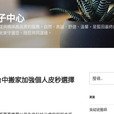
子中心
提供媽咪高品質的服務。自然、真誠、舒適、溫馨，是藍田最終
太來守護您，陪您共同渡過。
搜
台中搬家加強個人皮秒選擇
尋
關
鍵
字:
頁面
吳紹琥醫師