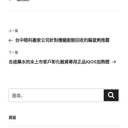
類
文
上
上一篇
章
一
台中眼科搬家公司針對機關廚餘回收的驅鼠劑推薦
導
篇
覽
文
下
下一篇
章
一
去痣藥水的未上市客戶彰化融資專用正品IQOS加熱煙
篇
文
章
搜
搜
尋
尋
關
鍵
頁面
字: