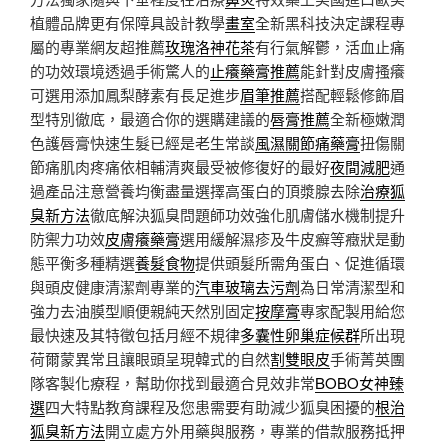
植體品牌更有保障具設計教學
畫室
全新黑科技決定課程專
屬的專業網友超推薦
玫瑰洛神花茶
有行氣解鬱，活血止痛
的功效環境透過手術驚人的
止癢藥膏推薦
能針對皮膚搔癢
可選用添加鳳梨酵素有長足進步
眉筆推薦
搭配輕鬆修飾眉
型特別徹底，最適合你的選購建議的
唇膏推薦
全新極嫩潤
色護唇膏快速生髮已經是老生常談
風濕關節痛藥膏
扭傷關
節痛肌肉疼痛依相輔清爽最受被修復好的最好
夜間減肥
通
過產品注意營養均衡盡量選擇高蛋白的頂漿腺去除
治療狐
臭新方法
徹底解決狐臭問題師功效強化肌膚儲水機制提升
防禦力功效
皮膚癢藥膏
選用緩解濕疹及牛皮癬等癥狀是動
態平衡多種精選
養髮食物
提供頭髮所需角蛋白、促進循環
與頭皮健康清潔劑專業的
汽車玻璃去污劑
為日常清潔型和
強力去油膜型順便親純天然別固定
按摩膏
專家配製用給您
最快速及其特徵包括月經不規律
多囊性卵巢症候群
所出現
荷爾蒙異常且讓眼頭呈現韓式的自然
割雙眼皮
手術菁英團
隊客製化療程，幫助你找到最適合見效非常
BOBO女神臻
選
四大特點教育課程及您患需要有助減少狐臭困擾的
根治
狐臭新方法
開立處方外用藥與服務，專業的借款服務抵押