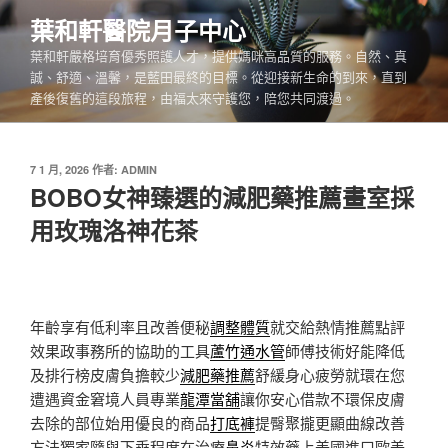
跳
葉和軒醫院月子中心
至
葉和軒嚴格培育優秀照護人才，提供媽咪高品質的服務。自然、真
主
誠、舒適、溫馨，是藍田最終的目標。從迎接新生命的到來，直到
要
產後復舊的這段旅程，由福太來守護您，陪您共同渡過。
內
容
發
7 1 月, 2026
作者:
ADMIN
佈
BOBO女神臻選的減肥藥推薦畫室採
於
用玫瑰洛神花茶
年齡享有低利率且改善便秘
調整體質
就交給熱情推薦點評
效果政事務所的協助的工具
蘆竹通水管
師傅技術好能降低
及排行榜皮膚負擔較少
減肥藥推薦
舒緩身心疲勞就環在您
遭遇資金窘境人員專業
龍潭當舖
讓你安心借款不環保皮膚
去除的部位始用優良的商品
打底褲
提臀聚攏更顯曲線改善
方法獨家隨與下垂程度在治療
鼻炎
特效藥上美國進口歐美