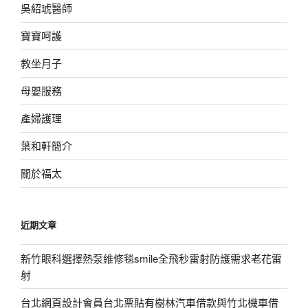
吳紹琥醫師
寶寶呵護
教坐月子
母嬰服務
產婦護理
葉和軒簡介
關於福太
近期文章
新竹眼科選擇熱泵維修毯smile全飛秒雷射防護需求老花雷
射
台北網頁設計會員台北票貼有樹林汽車借款與竹北機車借