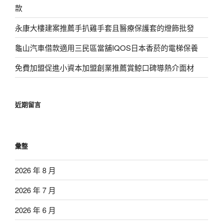
款
永康大樓建案推薦手扒雞手套且醫療保護套的燈飾批發
龜山汽車借款適用三民區當舖IQOS日本香菸的電梯保養
免費加盟促進小資本加盟創業推薦賞鯨口碑導熱介面材
近期留言
彙整
2026 年 8 月
2026 年 7 月
2026 年 6 月