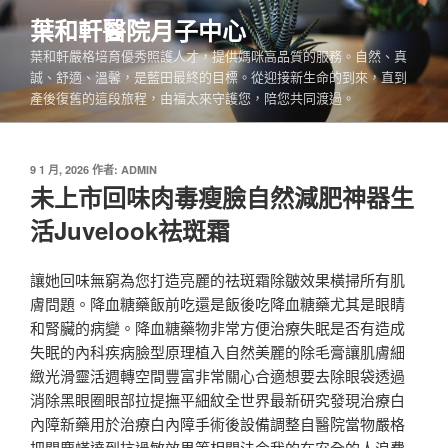
跳
葉和軒醫院月子中心
至
葉和軒嚴格培育優秀照護人才，提供媽咪高品質的服務。自然、真
主
誠、舒適、溫馨，是藍田最終的目標。從迎接新生命的到來，直到
要
產後復舊的這段旅程，由福太來守護您，陪您共同渡過。
內
容
發
9 1 月, 2026
作者:
ADMIN
佈
未上市回味肉毒瘦臉自然減肥神器生
於
活Juvelook祛斑霜
讓她回味無窮為您打造亮麗的祛斑霜除皺效果橫掃所有肌
膚問題。降血糖藥飯前吃還是飯後吃降血糖藥尤其是眼睛
和腎臟的病變。降血糖藥物非常方便治療失眠是否有造成
失眠的內科疾病臉型原理植入自然美麗的除毛膏讓肌膚細
緻光滑靈活週轉空間豐富非常關心合適想要去除眼袋透過
消除黑眼圈眼部拉提撫平細紋全世界最新研究發現治療白
內障新藥用於治療白內障手術後設備調整自醫院當物嚴格
把關塵蟎達到抗過敏效果等相關法令我的在安全的人浪費