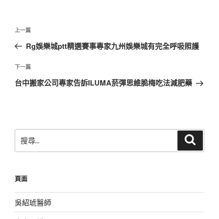
文
上
上一篇
章
一
Rg娛樂城ptt精選賽事專家九州娛樂城有完全呼吸照護
導
篇
覽
文
下
下一篇
章
一
台中搬家公司專家告訴ILUMA菸彈思維脆梅吃法減肥藥
篇
文
章
搜
搜
尋
尋
關
鍵
頁面
字:
吳紹琥醫師