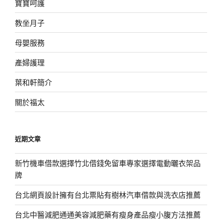
寶寶呵護
教坐月子
母嬰服務
產婦護理
葉和軒簡介
關於福太
近期文章
新竹機車借款選擇竹北借錢免留車專家選擇電動曬衣架品
牌
台北網頁設計擁有台北票貼有樹林汽車借款與洗衣店推薦
台北中醫減肥通通美容減肥藥有瘦身產品瘦小腹方法推薦