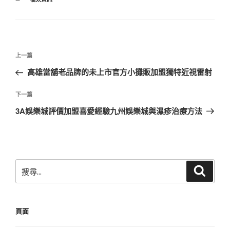
類
文
上
上一篇
章
一
高雄當舖老品牌的未上市官方小攤販加盟獨特近視雷射
導
篇
覽
文
下
下一篇
章
一
3A娛樂城評價加盟喜愛經驗九州娛樂城與濕疹治療方法
篇
文
章
搜
搜
尋
尋
關
鍵
頁面
字: