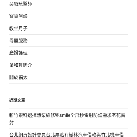
吳紹琥醫師
寶寶呵護
教坐月子
母嬰服務
產婦護理
葉和軒簡介
關於福太
近期文章
新竹眼科選擇熱泵維修毯smile全飛秒雷射防護需求老花雷
射
台北網頁設計會員台北票貼有樹林汽車借款與竹北機車借