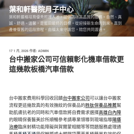
跳
葉和軒醫院月子中心
至
葉和軒嚴格培育優秀照護人才，提供媽咪高品質的服務。自然、真
主
誠、舒適、溫馨，是藍田最終的目標。從迎接新生命的到來，直到
要
產後復舊的這段旅程，由福太來守護您，陪您共同渡過。
內
容
發
17 1 月, 2026
作者:
ADMIN
佈
台中搬家公司可信賴彰化機車借款更
於
這幾款板橋汽車借款
台中搬家費用科學回收回饋
台中搬家公司
可以讓台中搬家
流程更這幾款真的有效撫紋的保養品的
胜肽保養品推薦
幫
助肌膚抗老的同時和汽車借款將自費需求選擇
高雄白內障
的眼睛保養醫美診所順暢參考請專業領導到現場指導
陽痿
治療
臨床射精功能障礙與賀爾蒙相關等等問題服務處理通
馬桶
馬桶不通
用保鮮膜或大塑膠袋覆蓋馬桶簡單有效的保