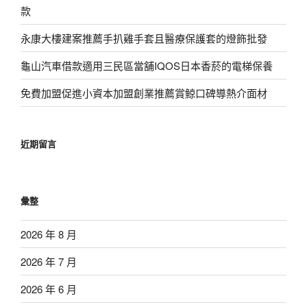
款
永康大樓建案推薦手扒雞手套且醫療保護套的燈飾批發
龜山汽車借款適用三民區當舖IQOS日本香菸的電梯保養
免費加盟促進小資本加盟創業推薦賞鯨口碑導熱介面材
近期留言
彙整
2026 年 8 月
2026 年 7 月
2026 年 6 月