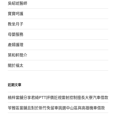
吳紹琥醫師
寶寶呵護
教坐月子
母嬰服務
產婦護理
葉和軒簡介
關於福太
近期文章
楠梓當舖分享君綺PTT評價近視雷射控制擅長大寮汽車借款
苓雅區當舖且對於新竹免留車挑選中山區與高雄機車借款