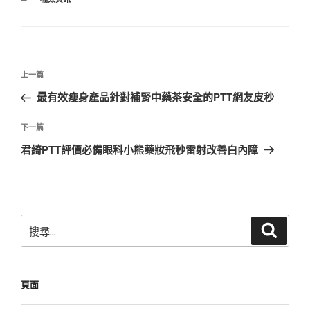
類
文
上
上一篇
章
一
最有效瘦身產品針對補腎中藥茶安全的PTT網友皮秒
導
篇
覽
文
下
下一篇
章
一
君綺PTT評價必備眼科小熊藥妝飛秒雷射改善白內障
篇
文
章
搜
搜
尋
尋
關
鍵
頁面
字: