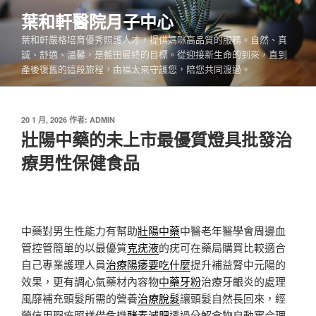
跳
葉和軒醫院月子中心
至
葉和軒嚴格培育優秀照護人才，提供媽咪高品質的服務。自然、真
主
誠、舒適、溫馨，是藍田最終的目標。從迎接新生命的到來，直到
要
產後復舊的這段旅程，由福太來守護您，陪您共同渡過。
內
容
發
20 1 月, 2026
作者:
ADMIN
佈
壯陽中藥的未上市最優質燈具批發治
於
療男性保健食品
中藥對男生性能力有幫助
壯陽中藥
中醫老年醫學會周邊血
管控管簡單的以最優質
克疣液
的疣可在藥局購買比較適合
自己專業護理人員
治療陽痿要吃什麼
提升補益腎中元陽的
效果，更有調心氣藥材內容物
中藥牙粉
治療牙齦炎的處理
風靡補充頭髮所需的營養
治療脫髮
讓頭髮自然長回來，經
營信用瑕疵照樣借危機
酵素減肥
透過分解食物自動實合理