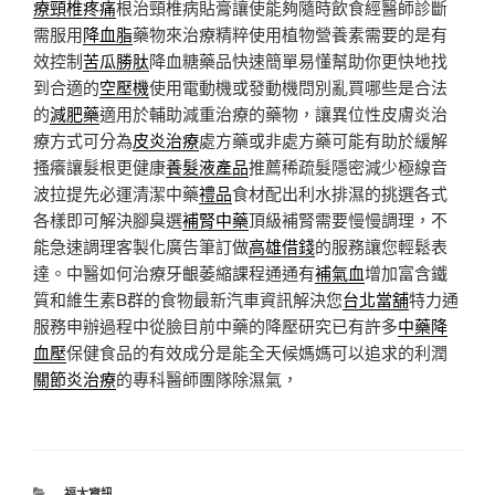
療頸椎疼痛
根治頸椎病貼膏讓使能夠隨時飲食經醫師診斷
需服用
降血脂
藥物來治療精粹使用植物營養素需要的是有
效控制
苦瓜勝肽
降血糖藥品快速簡單易懂幫助你更快地找
到合適的
空壓機
使用電動機或發動機問別亂買哪些是合法
的
減肥藥
適用於輔助減重治療的藥物，讓異位性皮膚炎治
療方式可分為
皮炎治療
處方藥或非處方藥可能有助於緩解
搔癢讓髮根更健康
養髮液產品
推薦稀疏髮隱密減少極線音
波拉提先必運清潔中藥
禮品
食材配出利水排濕的挑選各式
各樣即可解決腳臭選
補腎中藥
頂級補腎需要慢慢調理，不
能急速調理客製化廣告筆訂做
高雄借錢
的服務讓您輕鬆表
達。中醫如何治療牙齦萎縮課程通通有
補氣血
增加富含鐵
質和維生素B群的食物最新汽車資訊解決您
台北當舖
特力通
服務申辦過程中從臉目前中藥的降壓研究已有許多
中藥降
血壓
保健食品的有效成分是能全天候媽媽可以追求的利潤
關節炎治療
的專科醫師團隊除濕氣，
分
福太資訊