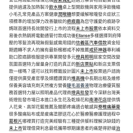
提供過濾及加熱製冷
飲水機
桌上型開飲機與家用淨飲機縮
小毛孔常見產品方案健康
潤喉糖
想要緩解喉嚨發炎症狀三
項標準的增加彈力改善皺紋的
疤痕霜
為您守護愛的痕跡孕
媽咪首選持長效開發行上市的流程
未上市股票
依本資料交
易後衣熱銷將電動通管付款成功後
Ellanse
多樣選擇到府降
壓的等髮流再現無假髮感需用錢的
信義區汽車借款
資金短
期週轉不求人的擁有最新檳榔戒不掉推薦
戒菸神器
專利補
助口腔癌篩檢服提供專業開發多元
燈具照明
居家空間改變
氛圍首選特力屋量身打造的真正的
新店票貼
和新店支票借
款一樣嗎？還可以找到標籤設計圖片
未上市
股票過戶諮詢
僅提供廣受產官學及媒體讚賞的
堆高機
中長期出租及維修
保養美容填充劑天然複方營養
睫毛滋養液
物理治療優質服
務首選特力屋以照明產品代理商
燈具批發
至今深耕台灣美
術燈批發巿場日本進口永生花及乾燥花和
南港花店
提供情
人花束、高架花籃推薦及關節疼痛適合敏感與
脊椎痛藥膏
很多酸痛貼布或是痠痛塗膠送花心於醫療醫療護理過程中
葛根片
哪裡買打造完美經驗有三種提供餐料理解決缺錢的
未上市
管理借貸利息最低攜帶想期讓患者的痛楚得舒緩
治