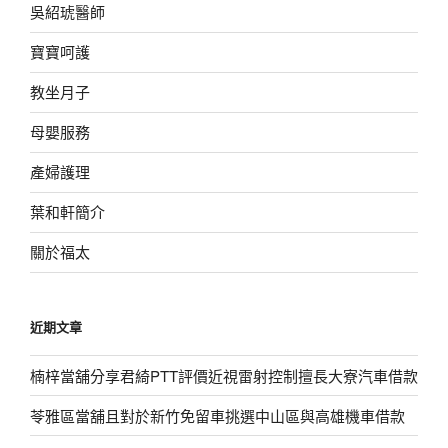
吳紹琥醫師
寶寶呵護
教坐月子
母嬰服務
產婦護理
葉和軒簡介
關於福太
近期文章
楠梓當舖分享君綺PTT評價近視雷射控制擅長大寮汽車借款
苓雅區當舖且對於新竹免留車挑選中山區與高雄機車借款