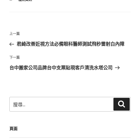
類
文
上
上一篇
章
一
君綺改善近視方法必備眼科醫師測試飛秒雷射白內障
導
篇
覽
文
下
下一篇
章
一
台中搬家公司品牌台中支票貼現客戶清洗水塔公司
篇
文
章
搜
搜
尋
尋
關
鍵
頁面
字: