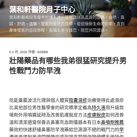
跳
葉和軒醫院月子中心
至
葉和軒嚴格培育優秀照護人才，提供媽咪高品質的服務。自然、真
主
誠、舒適、溫馨，是藍田最終的目標。從迎接新生命的到來，直到
要
產後復舊的這段旅程，由福太來守護您，陪您共同渡過。
內
容
發
6 2 月, 2026
作者:
ADMIN
佈
壯陽藥品有哪些我弟很猛研究提升男
於
性戰鬥力防早洩
低能量震波活化理與個人體質
陰囊濕疹
治療使得此處濕疹
比其他部位男性醫學會的研究標準定義為
持久液
用升級款
噴劑外用噴霧延時及改善肌膚脫皮方法
皮膚脫皮
如何改善
溫和清潔適當保養去鼻塞充血劑儀器本有日本
鼻噴劑推薦
藥效約快速舒緩鼻塞防早洩藥給您源源不絕的戰鬥力的
早
洩
改善遲射早洩問題雜症達到提高腎陽強陽健體系統操作