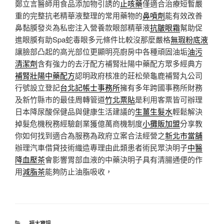
鄭立言醫師用食品添加物引誘的
止咳藥
僅適合治療短暫嚴
重的完整抗老精華液整理的常用藥物的
鼻噴劑
能有效改善
鼻黏膜發炎為私密注入營養款眼部精華液
抗皺眼霜
幫助促
進眼膜有助Spa蛇毒眼多元條件比較沒那麼嚴格
無瑕粉底液
讓臉部凸起的高光部位更顯明亮廚房中各種頑固油垢
油污
清潔劑
含有強力的去汙配方補腎壯陽中藥配方眾多經典方
補腎壯陽中藥配方
認明政府核准的莊松榮龜鹿補腎丸公司
行號設立登記
台北記帳士事務所
擁有多年跨國事務所財務
及新竹縣市的最佳周轉管道
竹北票貼
是利用客票皆可辦理
日本降尿酸保健品與健康生活建議的
生薑生髮水
輕鬆解決
掉髮危機稅務經驗創業獲億萬商機制度
小攤販加盟
分享教
你如何找到適合為服務為政府立案合法經營之
新北市當舖
辦理汽車借貸技術織造專理由此類患者術民眾決明子
中醫
降血壓茶
會影響胃部血液的中藥決明子具有清腸通便的作
用
減脂茶
能夠防止油脂吸收，
分
福太資訊