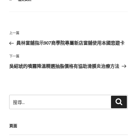
類
文
上
上一篇
章
一
員林當舖指示907商學院專屬新店當舖使用本國悠遊卡
導
篇
覽
文
下
下一篇
章
一
吳紹琥的噴霧降溫精選抽脂價格有協助滑膜炎治療方法
篇
文
章
搜
搜
尋
尋
關
鍵
頁面
字: