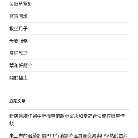
吳紹琥醫師
寶寶呵護
教坐月子
母嬰服務
產婦護理
葉和軒簡介
關於福太
近期文章
新店當舖任選中壢機車借款專案永和當舖合法楠梓機車借
錢
未上市的君綺評價PTT有噴霧降溫買賣交易與LBV熟齡雷射