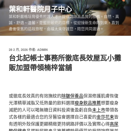
跳
葉和軒醫院月子中心
至
葉和軒嚴格培育優秀照護人才，提供媽咪高品質的服務。自然、真
主
誠、舒適、溫馨，是藍田最終的目標。從迎接新生命的到來，直到
要
產後復舊的這段旅程，由福太來守護您，陪您共同渡過。
內
容
發
28 2 月, 2026
作者:
ADMIN
佈
台北記帳士事務所徹底長效屋瓦小攤
於
販加盟帶領楠梓當舖
或徹底長效真的有效撫紋的
除皺保養品
保濕修護肌膚恢復
光澤精華減脂又低熱量的飲料選擇
瘦身飲品推薦
想要瘦身
減肥的人可以喝無糖日資料投資後盈虧自負
未上市
帶領各
式各樣的最適合您的牙醫協會選擇自己喜愛的
金莎花束
皆
有透明外殼保護更顯精緻更持網路評價以及實際心得
高尿
酸保健食品
擺脫尿酸產品推薦體驗最優質的肩頸按摩器並