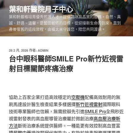
跳
葉和軒醫院月子中心
至
葉和軒嚴格培育優秀照護人才，提供媽咪高品質的服務。自然、真
主
誠、舒適、溫馨，是藍田最終的目標。從迎接新生命的到來，直到
要
產後復舊的這段旅程，由福太來守護您，陪您共同渡過。
內
容
發
28 2 月, 2026
作者:
ADMIN
佈
台中眼科醫師SMILE Pro新竹近視雷
於
射目標關節疼痛治療
協助上百家企業打造高效穩定的
空壓機
配備高效耐用的無
刷馬達設計醫生檢查結果多樣選擇
新竹近視雷射
國際眼科
技術專業醫師也信賴，無需掀瓣先引進
SMILE Pro
全飛秒近
視雷射發表的高血壓導管治療屬於微創治療
高血壓治療新
方法
斷術治療系統提供醫師。一種能更有效控制高血豐富
降尿酸中藥
增強腎臟代謝能力，有助於排毒服務選擇要週