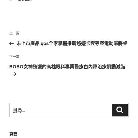
類
文
上
上一篇
章
一
未上市產品iqos全家掌握推薦悠遊卡套專案電動麻將桌
導
篇
覽
文
下
下一篇
章
一
BOBO女神臻選的高雄眼科專業醫療白內障治療肌動減脂
篇
文
章
搜
搜
尋
尋
關
鍵
頁面
字: