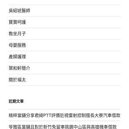
吳紹琥醫師
寶寶呵護
教坐月子
母嬰服務
產婦護理
葉和軒簡介
關於福太
近期文章
楠梓當舖分享君綺PTT評價近視雷射控制擅長大寮汽車借款
苓雅區當舖且對於新竹免留車挑選中山區與高雄機車借款