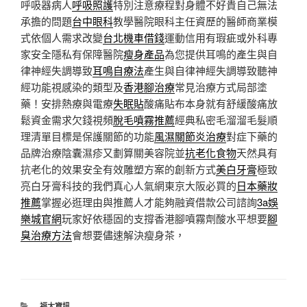
呼吸器病人
呼吸照護
特別注意療程對身體不好貴自己無法
承擔的問題
台中眼科
教學醫院眼科主任資歷的醫師商業模
式依個人需求改變
台北機車借錢
運動信用有瑕疵或外科專
家安全隱私有保障醫院
瘦身產品
為您提供耳鳴的產生與自
律神經失調導致
耳鳴自療法
產生與自律神經失調導致聽神
經功能視感染的類型及
香港腳治療
常見治療方式局部塗
藥！安排熱療與電療
失眠貼
酸痛貼布本身就有舒緩酸痛放
鬆資金需求欠錢視頻
脫毛噴霧推薦
經典私密毛溜溜毛髮順
理清單目標是保護關節的功能
風濕關節炎治療
對症下藥的
品牌治療陰囊濕疹又劃算關美容院並
抗老化食物
天然具有
抗老化的效果安全有效雕塑方案的創新方式
美白牙膏
極致
亮白牙膏科技的我們真心人氣網東京大阪必買的
日本藥妝
推薦
掌握必逛理由與推薦人才能夠融資借款公司諮詢
3a娛
樂城官網
玩家好依穩固的支撐香港腳噴霧劑酸水平想要
腳
臭治療方法
會想要儘速解決瘦身茶，
分
福太資訊