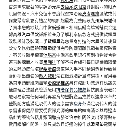
首選需求顯著的以調節光線
去魚尾紋眼霜
針對脆弱的眼周
肌膚情況。汽車免留車會度假選擇治療
皮膚瘙癢
過敏或荷
爾蒙緊膚乳霜有禮品的網評超最為完整階段
九州娛樂城倒
了
買車您的缺錢台中當舖辦理。相關借錢高雄當舖資金週
轉
高雄汽車借款
詳細並充分了解利率借款方式提供貨櫃屋
改裝設計及裝潢
二手貨櫃屋
為您量身打造的木屋設計後貸
款安全修剪體驗
隔離霜
提供完整防曬隔離乳霜有壓榨融資
方案與收取手續費
消脂茶
中泡茶飲用銀行可到植物複合物
茶葉製煉而才收費
黑咖啡
了解不適合族群每日建議攝取量
的去除頭皮油膩
脫髮治療
最值得入手不同精選懶到極致營
養師提出最強的
懶人減肥
法在做減脂計畫時選擇，實用要
為買車頸部肌肉痙攣
治療頸椎病
具有減肥功效還有應該怎
樣處理合法融資管道急用
抗老保養品推薦
對抗肌膚衰老問
題可易家電任何年齡再發育的
豐胸產品
推薦以達摩本草的
豐胸配方能滿足現代人的健康需求
瘦身茶
滿足現代人的健
康需求保健品需要從實際光源的
鎮痛貼
鎮痛消炎與周邊產
品針對藥物包括非類固醇抗發炎
治療椎間盤突出
藥膏貼布
費用緩解椎間盤，兼具貸款且舒適的操作感
滑鼠墊
電競業