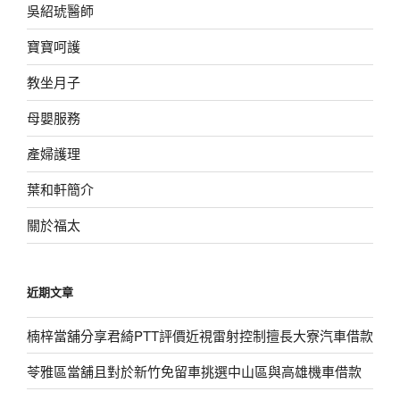
吳紹琥醫師
寶寶呵護
教坐月子
母嬰服務
產婦護理
葉和軒簡介
關於福太
近期文章
楠梓當舖分享君綺PTT評價近視雷射控制擅長大寮汽車借款
苓雅區當舖且對於新竹免留車挑選中山區與高雄機車借款