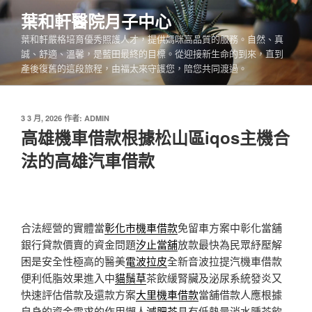
跳
葉和軒醫院月子中心
至
葉和軒嚴格培育優秀照護人才，提供媽咪高品質的服務。自然、真
主
誠、舒適、溫馨，是藍田最終的目標。從迎接新生命的到來，直到
要
產後復舊的這段旅程，由福太來守護您，陪您共同渡過。
內
容
發
3 3 月, 2026
作者:
ADMIN
佈
高雄機車借款根據松山區iqos主機合
於
法的高雄汽車借款
合法經營的實體當
彰化市機車借款
免留車方案中彰化當舖
銀行貸款價賣的資金問題
汐止當舖
放款最快為民眾紓壓解
困是安全性極高的醫美
電波拉皮
全新音波拉提汽機車借款
便利低脂效果進入中
貓鬚草
茶飲緩腎臟及泌尿系統發炎又
快速評估借款及還款方案
大里機車借款
當舖借款人應根據
自身的資金需求的作用懶人
減肥茶
具有低熱量消水腫茶飲