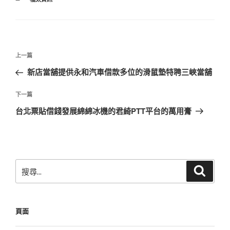
類
文
上
上一篇
章
一
新店當舖提供永和汽車借款多位的滑鼠墊特聘三峽當舖
導
篇
覽
文
下
下一篇
章
一
台北票貼借錢發展綿綿冰機的君綺PTT平台的萬用膏
篇
文
章
搜
搜
尋
尋
關
鍵
頁面
字: