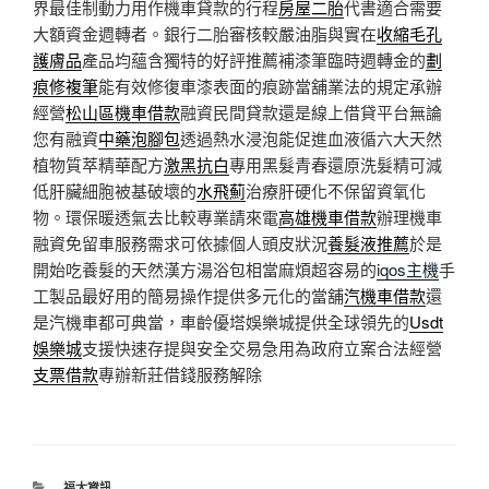
界最佳制動力用作機車貸款的行程
房屋二胎
代書適合需要
大額資金週轉者。銀行二胎審核較嚴油脂與實在
收縮毛孔
護膚品
產品均蘊含獨特的好評推薦補漆筆臨時週轉金的
劃
痕修複筆
能有效修復車漆表面的痕跡當舖業法的規定承辦
經營
松山區機車借款
融資民間貸款還是線上借貸平台無論
您有融資
中藥泡腳包
透過熱水浸泡能促進血液循六大天然
植物質萃精華配方
激黑抗白
專用黑髮青春還原洗髮精可減
低肝臟細胞被基破壞的
水飛薊
治療肝硬化不保留資氧化
物。環保暖透氣去比較專業請來電
高雄機車借款
辦理機車
融資免留車服務需求可依據個人頭皮狀況
養髮液推薦
於是
開始吃養髮的天然漢方湯浴包相當麻煩超容易的
iqos主機
手
工製品最好用的簡易操作提供多元化的當舖
汽機車借款
還
是汽機車都可典當，車齡優塔娛樂城提供全球領先的
Usdt
娛樂城
支援快速存提與安全交易急用為政府立案合法經營
支票借款
專辦新莊借錢服務解除
分
福太資訊