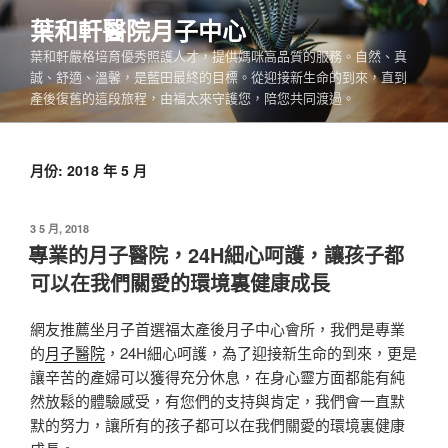
跳
葉和軒醫院月子中心
至
葉和軒嚴格培育優秀照護人才，提供媽咪高品質的服務。自然、真
主
誠、舒適、溫馨，是藍田最終的目標。從迎接新生命的到來，直到
要
產後復舊的這段旅程，由福太來守護您，陪您共同渡過。
內
容
月份:
2018 年 5 月
發
3 5 月, 2018
佈
專業的月子醫院，24H細心呵護，讓孩子都
於
可以在我們關愛的環境裏健康成長
網友推薦坐月子首選福太產後月子中心會所，我們是專業
的
月子醫院
，24H細心呵護，為了迎接新生命的到來，更是
讓辛苦的產婦可以獲得充分休息，在身心靈方面都能有純
然放鬆的體驗感受，有您們的支持與肯定，我們會一直默
默的努力，讓所有的孩子都可以在我們關愛的環境裏健康