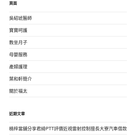
頁面
字:
吳紹琥醫師
寶寶呵護
教坐月子
母嬰服務
產婦護理
葉和軒簡介
關於福太
近期文章
楠梓當舖分享君綺PTT評價近視雷射控制擅長大寮汽車借款