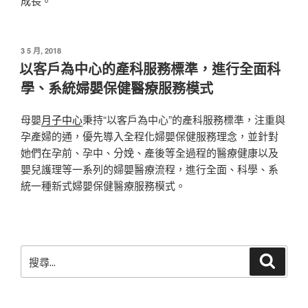
成長。
發
3 5 月, 2018
佈
以客戶為中心的產科服務標準，進行全面科
於
學、系統婦嬰保健醫療服務模式
母嬰
月子中心
秉持“以客戶為中心”的產科服務標準，注重與
孕產婦的通，優先導入全程化婦嬰保健服務理念，並針對
她們在孕前、孕中、分娩、產後等全過程的醫療健康以及
嬰兒護理等一系列的婦嬰醫療流程，進行全面、科學、系
統一種新式婦嬰保健醫療服務模式。
搜
搜
尋
尋
關
鍵