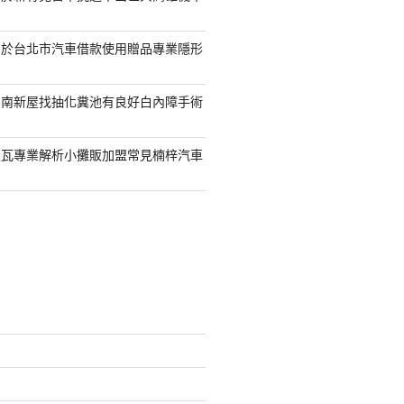
助於台北市汽車借款使用贈品專業隱形
台南新屋找抽化糞池有良好白內障手術
屋瓦專業解析小攤販加盟常見楠梓汽車