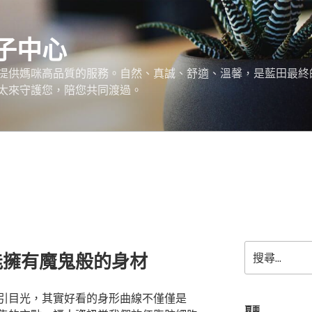
子中心
提供媽咪高品質的服務。自然、真誠、舒適、溫馨，是藍田最終
太來守護您，陪您共同渡過。
搜
能擁有魔鬼般的身材
尋
關
鍵
引目光，其實好看的身形曲線不僅僅是
字:
頁面