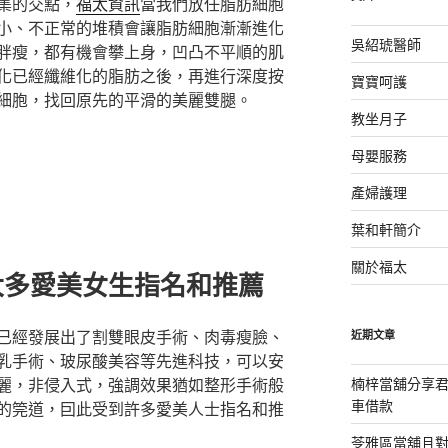
集的交點，
福太資訊
當我們放任脂肪細胞
小、不正常的堆積會讓脂肪細胞漸漸進化
吳紹琥醫師
胖瘦，都有機會攀上身，凹凸不平順的肌
化已經纖維化的脂肪之後，再進行深度按
寶寶呵護
細胞，找回原先的平滑的美麗雙腿。
教坐月子
母嬰服務
產婦護理
葉和軒簡介
關於福太
大多愛美女生指名和推薦
已經發展出了割雙眼皮手術、肉毒瘦臉、
近期文章
乳手術、玻尿酸美容等先進科技，可以安
楠梓當舖分享君
麗，非侵入式，強調效果猶如整形手術般
車借款
的筦道，囙此受到許多愛美人士指名和推
苓雅區當舖且