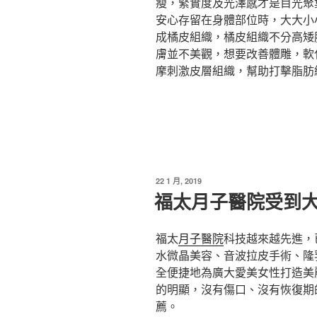
瘦，緊實度及光澤感才是目光聚
安心存留在身體部位時，大大小
成橘皮組織，橘皮組織不分高矮
膚並不美觀，想要改善體雕，軟
摩刺激皮層組織，幫助打擊脂肪
發
22 1 月, 2019
佈
福太月子醫院受到
於
福太
月子醫院
科技越來越先進，
水微晶美容、音波拉皮手術、隆
全便捷地為廣大愛美女性打造美
的明顯，沒有傷口、沒有恢復期
薦。