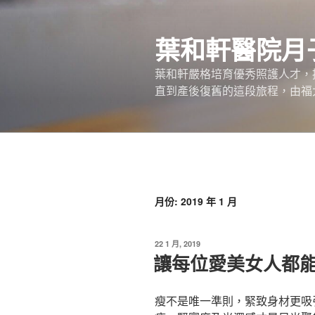
跳
至
葉和軒醫院月
主
要
葉和軒嚴格培育優秀照護人才，
內
直到產後復舊的這段旅程，由福
容
月份:
2019 年 1 月
發
22 1 月, 2019
佈
讓每位愛美女人都
於
瘦不是唯一準則，緊致身材更吸