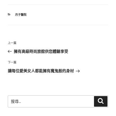
分
月子醫院
類
文
上
上一篇
章
一
擁有高級時尚旅舘供您體驗享受
導
篇
覽
文
下
下一篇
章
一
讓每位愛美女人都能擁有魔鬼般的身材
篇
文
章
搜
搜
尋
尋
關