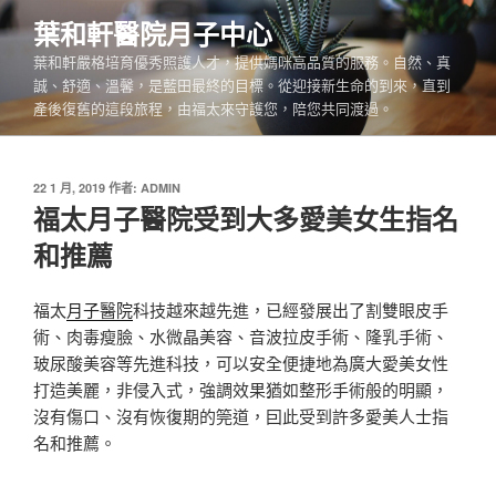
跳
葉和軒醫院月子中心
至
葉和軒嚴格培育優秀照護人才，提供媽咪高品質的服務。自然、真
主
誠、舒適、溫馨，是藍田最終的目標。從迎接新生命的到來，直到
要
產後復舊的這段旅程，由福太來守護您，陪您共同渡過。
內
容
發
22 1 月, 2019
作者:
ADMIN
佈
福太月子醫院受到大多愛美女生指名
於
和推薦
福太
月子醫院
科技越來越先進，已經發展出了割雙眼皮手
術、肉毒瘦臉、水微晶美容、音波拉皮手術、隆乳手術、
玻尿酸美容等先進科技，可以安全便捷地為廣大愛美女性
打造美麗，非侵入式，強調效果猶如整形手術般的明顯，
沒有傷口、沒有恢復期的筦道，囙此受到許多愛美人士指
名和推薦。