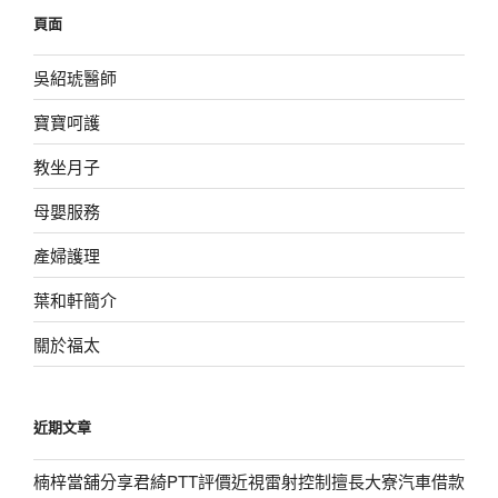
鍵
頁面
字:
吳紹琥醫師
寶寶呵護
教坐月子
母嬰服務
產婦護理
葉和軒簡介
關於福太
近期文章
楠梓當舖分享君綺PTT評價近視雷射控制擅長大寮汽車借款