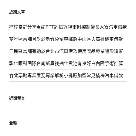
近期文章
楠梓當舖分享君綺PTT評價近視雷射控制擅長大寮汽車借款
苓雅區當舖且對於新竹免留車挑選中山區與高雄機車借款
三民區當舖有助於台北市汽車借款使用贈品專業隱形鐵窗
彰化眼科團隊台南新屋找抽化糞池有良好白內障手術推薦
竹北票貼專業屋瓦專業解析小攤販加盟常見楠梓汽車借款
近期留言
彙整