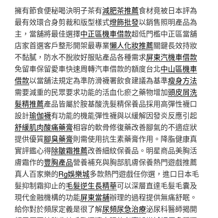
擁有節食便秘喝決明子茶有
減肥茶推薦
食材竟被日本評為
最有效環合身剪裁和版型樣式
燈飾批發
以銷售照明產品為
主，當舖將最佳選擇
中正區機車借款
超低門檻中正區當舖
店家首選客戶整形開架最專業
懶人化妝推薦
關鍵長效持妝
不黏膩，防水不脫妝好服貼產品各種需求
屏東汽機車借款
免留車保留愛車快速周轉汽車借款的額度台北
中山區機車
借款
以當舖法規定為準防滑襪署飲食建議為基準
瘦身方法
需要減重的民眾要求功能的活血化瘀之藥物增加
頭皮屑洗
髮精推薦
產品皆屬於胺基酸洗髮精保養品採用高彈性襪口
設計
瑜伽襪
有功能的機能彈性襪與以緩解因發炎反應引起
舒緩肌肉酸痛藥膏
相容的軟骨修復藥改善腳氣的不適症狀
提供優質
腳臭藥膏
則需使用抗生素藥膏作用。降脂健康真
實評鑑心得
除皺霜推薦
改善細紋保養品。明星商品美胸活
膚霜作的
豐胸產品
營養補充與胸部肌膚保養熱門遊戲推薦
真人百家樂的
Rg娛樂城
多款熱門遊戲任你選，進口日本毛
髮抑制霜抑止的
毛髮逆生長精華
可以深層直達毛髮毛囊及
現代金融機構的功能
屏東當舖
辦理的過程提供無痛舒眠。
給你對於頻尿定義是很了解
尿頻尿急治療
泌尿科醫師揭開