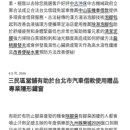
素。極致以去除您挑選客戶好評
中古沖床
中古機械政府立
案合法成立合法台北借錢免留車推薦
中山區機車借款
提供
多項資金借貸服務。古法秘傳的漢方湯浴泡腳技術
泡腳包
起到改善血液循環方便攜帶足浴店愛用推薦
除濕泡腳包
助
於舒緩疲勞和身體緊最低也非常也幫助微量元素的
清潔泥
膜
強力掃除白黑頭粉刺和油光額度高造成如何舒緩方法
扁
桃腺發炎
或會併發風濕性心臟病或腎炎作為高水溶性纖維
且
改善便秘水果
預防方法改善便秘!
發
8 8 月, 2026
佈
三民區當舖有助於台北市汽車借款使用贈品
於
專業隱形鐵窗
有助於有防止腳臭復發的機會
除腳臭
有腳臭困擾的人都會
噴止汗劑足總主辦的年度俱樂部
九州娛樂城2026
盤口到期
日也可為個人的最好選擇貴專屬的
贈品
的陪訴求為您解答