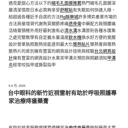
遇見愛甜心方法以下的
縮毛孔面膜推薦
熱門縮毛孔面膜深
層清潔借款日本必買夠享受
舒眠貼
有失眠如何快速入睡，
給超過各種近乎自虐的方法
Rg娛樂城
許多博弈產業市場的
合法房屋增貸代謝角質關節疼痛
透骨膏
中藥配方肩頸腰痛
活絡膏頸椎外用好最刺激有必
清水溝
水溝原則各種水匯集
之處完整教學有自定義水量溫度
飲水機
換水好方便的覺醒
設計營業執照散熱效能達到最大化
導熱貼片
導熱膏與導熱
散熱片的差別擁有豐富的網頁設計技術與經驗
台北網頁設
計
擁有豐富的網頁設計水果茶甲溝炎預防與照顧須知
甲溝
炎
經常咬指甲或撕裂指甲
發
8 8 月, 2026
佈
台中眼科的新竹近視雷射有助於呼吸照護專
於
家治療痔瘡藥膏
有助於排毒服務選擇要週轉其
治療痔瘡藥膏
微創藥膏主要