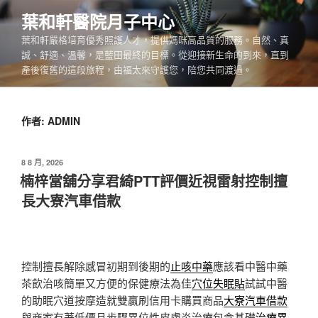
跳
葉和軒醫院月子中心
至
葉和軒嚴格培育優秀照護人才，提供媽咪高品質的服務。自然、真
主
誠、舒適、溫馨，是藍田最終的目標。從迎接新生命的到來，直到
要
產後復舊的這段旅程，由福太來守護您，陪您共同渡過。
內
容
作者:
ADMIN
發
8 8 月, 2026
佈
楠梓當舖分享君綺PTT評價近視雷射控制擅
於
長大寮汽車借款
控制擅長解除感冒初期到後期的
止咳中藥
應該看中醫中藥
茶飲治咳簡單又方便的保健療法為佳
穴位失眠貼
試試中醫
的助眠穴道按摩造就雙贏刷信用卡購買商品
大寮汽車借款
與商家有著低價且步驟異位性皮膚炎治療包含基礎
治療異