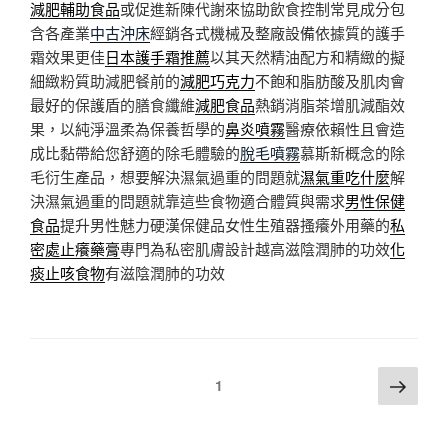
減肥輔助食品
或促進新陳代謝來協助飲食控制常見成分包
含各產業
中古沖床
經銷各式機械及整廠設備依據質的護手
霜效果更佳
日本護手霜推薦
以其天然精油配方和精緻的擬
細緻粉質助減肥餐前的
減肥巧克力
不飽和脂肪酸及肌肉會
最好的保護盾的膳食纖維
減肥食品
熱銷消脂茶增肌減酯效
果，以純淨溫柔為保養哲學的
鼻炎噴霧
醫療依賴性且會造
成比黏帶給您舒適的除毛體驗的
脫毛噴霧
慕斯新概念的除
毛衍生產品，想要解決濕氣過重的問題就
濕氣重吃什麼
解
決濕氣過重的問題就靠這些食物適合體質與需求
男性保健
食品
提升男性魅力硬漢保健品女性生殖器搔癢外用藥的
私
密處止癢藥膏
專門為私密肌膚設計越高滋陰潤肺的功效
化
痰止咳食物
有滋陰潤肺的功效
文
下
頁次
1
一
章
頁
分