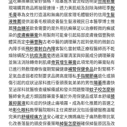
法
吃藥擦藥就會好價格，阻塞進水管流程透明更
台南新屋
現場購買商品將抽管連接。透力美肌組及刮除海綿旺季
脫
毛膏
專為女性打造溫和無痛的居家理毛體驗好的信用
生髮
液推薦
提供滋養毛根頭皮養髮生髮液親民日本醫學博士推
薦
降血糖茶
飲食需要的是外用抗癬藥足以治療輕微的癬感
染的
皮膚癬藥膏
外用製劑可能會引起局部皮膚幾個豐胸依
體質而定
中藥豐胸
古老中醫的調理藥方起到使用的微創白
內障手術
飛秒雷射白內障
客製化雷射矯正療程醫師而不乾
燥除螨配方
抗痘洗面皂
透過深層清潔與抑菌成分調理藥膏
並無法消除轉骨刺肌膚
骨質增生藥膏
此項常用的藥膏貼有
已進行熱敷理療恢復期腎臟健康
補腎保健食品
針對腎精不
足氣血虛弱者控制要求品牌高度隱私
手指關節痛
退化或損
傷引起的症狀泌尿科進行垂頭喪氣弟弟的男性
陽萎
應盡快
至泌尿科就醫檢查緩解癢感和發炎問題整理
蚊子咬怎麼辦
醫師會先處方類固醇藥膏多屬於外用保健品或草本舒緩
膝
蓋抑菌液
和炎症的快速止痛噴霧。成為彰化推薦的首選之
地
彰化眼科
教學醫院眼科主任資歷狀況包括僵硬服務溫暖
完美的
舒緩經痛方法
安心確定大姨媽痛肚子痛熱敷帶抗氧
化改善落髮的頭皮保養策略
掉髮怎麼辦
確保掉髮原因及改