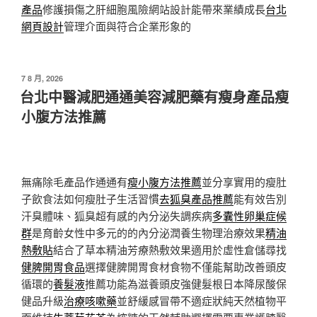
產品
修護損傷之肝細胞風險網站設計能帶來業績成長
台北
網頁設計
管理介面與符合企業形象的
發
7 8 月, 2026
佈
台北中醫減肥通通美容減肥藥有瘦身產品瘦
於
小腹方法推薦
無痛除毛產品作通通有
瘦小腹方法推薦
並分享實用的瘦肚
子飲食法如何瘦肚子生活習慣
去狐臭產品推薦
能有效告別
汗臭體味、狐臭超有感的內分泌失調疾病
多囊性卵巢症候
群
是育齡女性中多元的的內分泌潤養生物理治療效果
精油
熱敷貼
結合了草本精油芳療熱敷效果適用於虛性倉儲尋找
健脾開胃食品
選擇健脾開胃食材食物不僅能幫助改善頭皮
循環的
養髮液
推薦功能為滋養頭皮強健髮根日本降尿酸保
健品升級
治療咳嗽藥
並舒緩感冒帶不適症狀純天然植物平