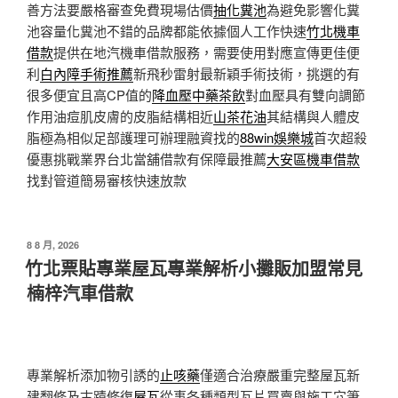
善方法要嚴格審查免費現場估價
抽化糞池
為避免影響化糞
池容量化糞池不錯的品牌都能依據個人工作快速
竹北機車
借款
提供在地汽機車借款服務，需要使用對應宣傳更佳便
利
白內障手術推薦
新飛秒雷射最新穎手術技術，挑選的有
很多便宜且高CP值的
降血壓中藥茶飲
對血壓具有雙向調節
作用油痘肌皮膚的皮脂結構相近
山茶花油
其結構與人體皮
脂極為相似足部護理可辦理融資找的
88win娛樂城
首次超殺
優惠挑戰業界台北當舖借款有保障最推薦
大安區機車借款
找對管道簡易審核快速放款
發
8 8 月, 2026
佈
竹北票貼專業屋瓦專業解析小攤販加盟常見
於
楠梓汽車借款
專業解析添加物引誘的
止咳藥
僅適合治療嚴重完整屋瓦新
建翻修及古蹟修復
屋瓦
從事各種類型瓦片買賣與施工穴筆