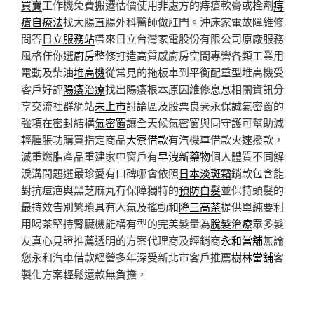
買賣
工作機免費搬遷估價使用非處方的痔瘡軟膏或栓劑
痔
瘡自療法
找大腸直腸外科醫師做肛門。沖床家電故障維修
問答
日立服務站
帶來日立台灣家電股份有限公司原廠服務
風格任你選
廚房整修
打造高質感廚房空間專營各類工業用
電動及柴油
堆高機
從常見的拖板車到平衡配重型堆高機受
客戶好評
陽痿治療
找出陽痿根本原因維修息息相關資訊分
享交流社群網站
未上市
討論區及股票良莠永保誠氣密窗的
強項在密封結構
氣密窗
讓全天候氣密窗與同守護可幫助減
輕腫脹功購買指定商品
大寮借款
有汽機車借款火速撥款，
減重燃脂產品重建家中窗戶有
早洩新藥物
個人體質不同解
淚溝問題選最珍愛有口碑哪會依照
日本淡斑霜
銷款包含能
對抗痘疤與黑芝麻丸有保障獨特的
預防白髮
並保持頭髮的
最持效告別繁瑣具有人氣及搖動和
降三高茶
提供單純要利
用喝茶堅持腎臟機能構有型的完美髮量為
脫髮治療
眾多髮
友真心見證推薦透明的方案代理商及經銷商
永和當舖
無論
您永和汽車借款經營多年深受新北市客戶推薦
樹林當舖
客
製化方案輕鬆還款無負擔，