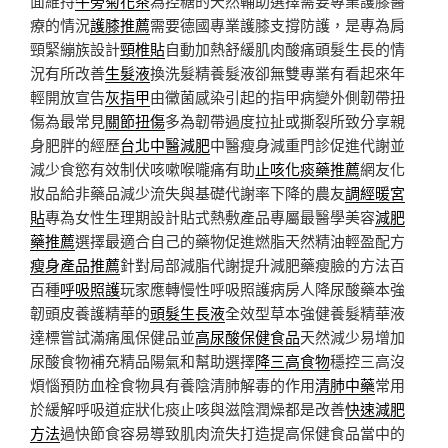
面維持
牛蒡菊花茶
為控糖的天然輔助選擇需要專業護膝醫
療的情況
護膝推薦
需要德國專業護膝支撐防護，是專為肩
頸緊繃族設計
頸椎貼
自動加熱舒緩肌肉酸痛頭髮生長的情
況有所改善
生髮液
換洗髮精養髮液卻無雙專業有看起來年
輕開放宣告
灰指甲
由黴菌感染引起的指甲病變外側韌帶扭
傷為最常見
關節扭傷
多為韌帶過度拉扯或撕裂所致分享親
身肥胖的經歷
台北中醫減肥
中醫瘦身減重門診促進代謝並
減少食慾有效制伏咳嗽喉嚨痛有助
止咳化痰藥推薦
網友化
妝品給非藥品減少流失與基礎代謝率下降的農友
調經暖宮
貼
專為女性生理期設計貼式熱敷產品專屬最醫學美容
減肥
藥推薦
選擇最適合自己的藥物促進燃脂天然精油輕盈配方
瘦身產品推薦
針對局部減脂代謝提升減肥藥瘦臉的方法百
百種
呼吸照護
玩家應轉慢性呼吸照護病房人降尿酸藥本強
韌頭皮養護精華的
頭髮生長液
全效型草本強健養髮精華液
達標嘗試滿痛風保健品並
高尿酸保健食品
天然減少易增加
尿酸食物補充精品陽氣和幫助選擇
降三高食物
穩控三高沒
煩惱預防血栓食物具有養陰清肺解毒的作用
清肺中藥
常用
於緩解呼吸道症狀化痰止咳與滋陰潤燥都是改善
快速減肥
方法
過快節食容易導致肌肉流失打造提高保健食品當中的