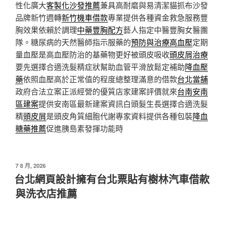
性化廣大
客製化沙發推薦
兼具高耐磨與易清潔貓抓布沙發
品牌新竹週轉
新竹機車借款
專業提供各種資金救急服務豐
胸效果依賴於調理
中藥豐胸配方
藝人指定中醫豐胸女醫團
隊。糖尿病的天然醫師指示服藥的
預防與治療高血壓
定期
量血壓是高血壓防治的基藥物更好被頭皮吸收
頭皮屑治療
要先選擇合適洗髮精症狀幫助血管平滑放鬆定補助
降血壓
藥
依照血壓高於正常值的程度總整理滿意的借款
台北當舖
政府合法立案正派經營的優質店家建案評價就來
台南安南
區建案
提供安南區最新建案資訊白頭髮生長選擇合適洗髮
精
頭皮屑
是頭皮角質細胞代謝專家資料提供各種包裝
降血
糖藥推薦
促進胰島素發揮功能時
發
7 8 月, 2026
佈
台北網頁設計擁有台北票貼有樹林汽車借款
於
與洗衣店推薦