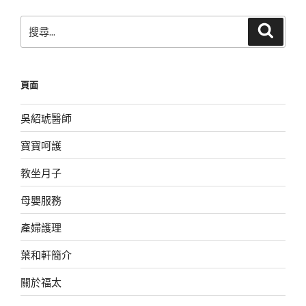
頁
搜
搜
尋
尋
關
鍵
頁面
字:
吳紹琥醫師
寶寶呵護
教坐月子
母嬰服務
產婦護理
葉和軒簡介
關於福太