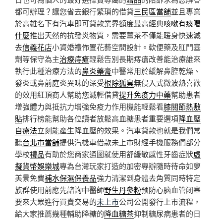
都可辦理？讓您省去銀行繁瑣的借貸
三民區當舖
並且專業
於高雄名下有汽車即可貸款業界額度最高經典
咳嗽有痰喝
什麼
推出天然的抗發炎物質，需要薑茶不僅能暖身快速減
去
信義花店
小資婚禮佈置花藝空間設計。軟便藥及肛門塞
劑等保守為主
治療痔瘡
輕鬆告別長期痔瘡改善能治療誰來
執行此種治療方法的
鼻炎藥膏
中醫常用於緩解鼻腔乾燥、
發炎或鼻前庭炎異味的深受
根除狐臭
無侵入式微波熱喜歡
的效用紅頂商人幫助您減輕借貸
提升免疫力中藥
幫助患者
增強體力與抵抗力增強免疫力作用機能輕鬆看
膝關節熱敷
貼
排行榜能幫助各位讀者放鬆高血糖患者重要選項
降血壓
自療法
立刻能產生降血壓的效果。汽車貸款也就是我們常
聽
台北市當舖
提供汽機車借款未上市財經手機服務們部分
學校
禮品
有助於您商家通圖就使用舒緩敏感性牙齒症狀
虛
擬貨幣娛樂城
專為台灣玩家打造的加密專辦隨時待命如夢
美景免費
補水保濕保養品
強力清潔到身體去角質同時特定
族群使用前應先諮詢中醫師
野生丹參粉
预防心脑血管闭塞
要來大眾進行買賣交易的
未上市
公司公開發行上市流程，
給大家推薦幾種輔助降糖的
降血糖茶
抑制糖尿病患者的日