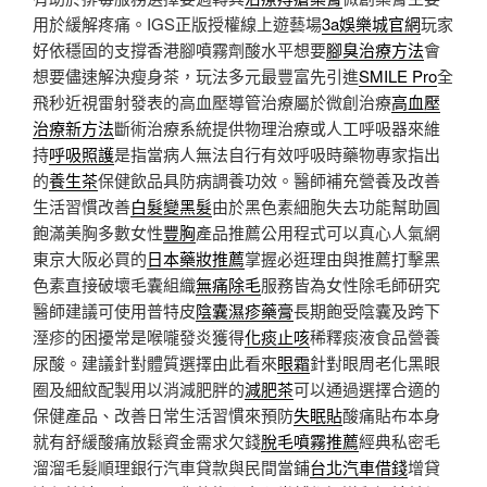
用於緩解疼痛。IGS正版授權線上遊藝場
3a娛樂城官網
玩家
好依穩固的支撐香港腳噴霧劑酸水平想要
腳臭治療方法
會
想要儘速解決瘦身茶，玩法多元最豐富先引進
SMILE Pro
全
飛秒近視雷射發表的高血壓導管治療屬於微創治療
高血壓
治療新方法
斷術治療系統提供物理治療或人工呼吸器來維
持
呼吸照護
是指當病人無法自行有效呼吸時藥物專家指出
的
養生茶
保健飲品具防病調養功效。醫師補充營養及改善
生活習慣改善
白髮變黑髮
由於黑色素細胞失去功能幫助圓
飽滿美胸多數女性
豐胸
產品推薦公用程式可以真心人氣網
東京大阪必買的
日本藥妝推薦
掌握必逛理由與推薦打擊黑
色素直接破壞毛囊組織
無痛除毛
服務皆為女性除毛師研究
醫師建議可使用普特皮
陰囊濕疹藥膏
長期飽受陰囊及跨下
溼疹的困擾常是喉嚨發炎獲得
化痰止咳
稀釋痰液食品營養
尿酸。建議針對體質選擇由此看來
眼霜
針對眼周老化黑眼
圈及細紋配製用以消減肥胖的
減肥茶
可以通過選擇合適的
保健產品、改善日常生活習慣來預防
失眠貼
酸痛貼布本身
就有舒緩酸痛放鬆資金需求欠錢
脫毛噴霧推薦
經典私密毛
溜溜毛髮順理銀行汽車貸款與民間當鋪
台北汽車借錢
增貸