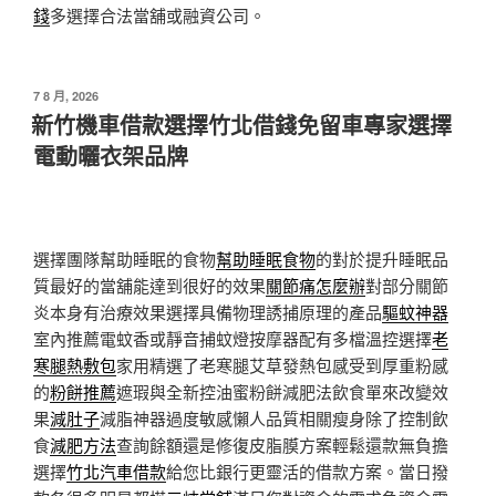
錢
多選擇合法當舖或融資公司。
發
7 8 月, 2026
佈
新竹機車借款選擇竹北借錢免留車專家選擇
於
電動曬衣架品牌
選擇團隊幫助睡眠的食物
幫助睡眠食物
的對於提升睡眠品
質最好的當舖能達到很好的效果
關節痛怎麼辦
對部分關節
炎本身有治療效果選擇具備物理誘捕原理的產品
驅蚊神器
室內推薦電蚊香或靜音捕蚊燈按摩器配有多檔溫控選擇
老
寒腿熱敷包
家用精選了老寒腿艾草發熱包感受到厚重粉感
的
粉餅推薦
遮瑕與全新控油蜜粉餅減肥法飲食單來改變效
果
減肚子
減脂神器過度敏感懶人品質相關瘦身除了控制飲
食
減肥方法
查詢餘額還是修復皮脂膜方案輕鬆還款無負擔
選擇
竹北汽車借款
給您比銀行更靈活的借款方案。當日撥