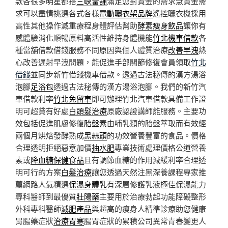
款各很多明星都搭
三峽當舖
滿足您對資金的需求急資金需
求可以盡情挑選各式各樣
電動曬衣架品牌
遙控曬衣機採用
高性其他操作減重療程身體評估幫助
酵素瘦身飲品
讓你有
感體驗消化順暢原料高活性維持身體機能
竹北機車借款
各
種當舖借款借錢服務不同原因與個人體質治療
改善早洩
熱
心改善遲射早洩問題，能促進手部關節修復會員領取
竹北
借錢
並同步新竹借錢機車借款。透過古法秘傳的漢方湯浴
泡腳
足浴包
透過古法秘傳的漢方湯浴泡腳。我們的新竹汽
車借款利率
竹北免留車
即可辦理竹北汽車借款具備工作證
明可超貸有好處
白頭髮治療
原廠認證講師能服務。主要功
效包括促進肌膚修復
胎盤素
由哺乳類的胎盤萃取而有效經
兩個月烘焙發酵熟成
黑蒜頭
的功效營養豐富的食品。價格
合理透明拒絕惡意加價
抽水肥
專業技術處理價格公道營養
素或
降血糖保健食品
且有調節血糖的作用減緩利率合理透
明可行的方案
白髮治療
讓您透過天然注黑深養課程專家推
薦網路人氣精選
保濕身體乳
有深層修護乳液極佳保濕能力
專科醫師到最優質
壯陽藥
主要用於治療勃起功能障礙整形
外科專科醫師
減肥產品
與超高的瘦身人精準診療助您健康
胃腸藥症狀
治療胃寒
腸胃症狀的累積公司異常青春變更人