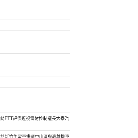
綺PTT評價近視雷射控制擅長大寮汽
對於新竹免留車挑選中山區與高雄機車