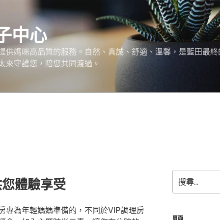
子中心
提供媽咪高品質的服務。自然、真誠、舒適、溫馨，是藍田最終
太來守護您，陪您共同渡過。
搜
供您體驗享受
尋
關
鍵
房專為年輕媽媽準備的，不同於VIP調理房
字:
頁面