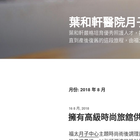
跳
至
葉和軒醫院月
主
要
葉和軒嚴格培育優秀照護人才，
內
直到產後復舊的這段旅程，由福
容
月份:
2018 年 8 月
發
16 8 月, 2018
佈
擁有高級時尚旅舘
於
福太
月子中心
主題時尚術後調理