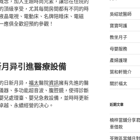
概念，加入主題時尚元素，讓您在住院的
的頂級享受，尤其每間房間都有不同的時
吳紹琥醫師
液晶電視、電動床、名牌陪睡床、電磁
一應俱全歡迎預約參觀！
寶寶呵護
教坐月子
母嬰服務
產婦護理
新月异引進醫療設備
葉和軒簡介
的日新月异，
福太
醫院
資訊
擁有先進的醫
關於福太
儀器、多功能超音波、腹腔鏡，使得診斷
嬰兒處理臺、嬰兒急救設備，並時時更新
卓越、永續經營的决心。
近期文章
楠梓當舖分享君
車借款
苓雅區當舖且