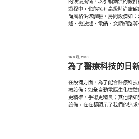
的浪漫風情，以引領潮流的設計
過程中，也能擁有高級時尚旅舘
尚風格供您體驗，房間設備如：
爐、微波爐、電鍋、寬頻網路等
發
16 8 月, 2018
佈
為了醫療科技的日
於
在設備方面，為了配合醫療科技
療設備；如全自動電腦生化檢驗
更精確，手術更精良；其他諸如
設備，在在都顯示了我們的追求