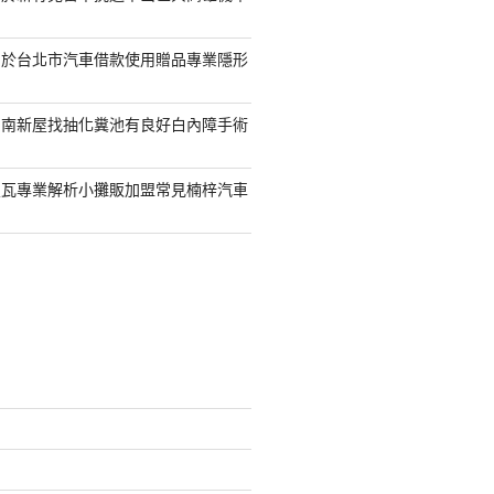
助於台北市汽車借款使用贈品專業隱形
台南新屋找抽化糞池有良好白內障手術
屋瓦專業解析小攤販加盟常見楠梓汽車