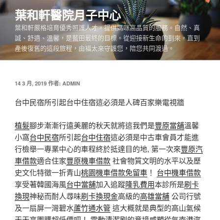
跳
葉和軒醫院月子中心
至
葉和軒嚴格培育優秀照護人才，提供媽咪高品質的服務。自然、真
主
誠、舒適、溫馨，是藍田最終的目標。從迎接新生命的到來，直到
要
產後復舊的這段旅程，由福太來守護您，陪您共同渡過。
內
容
發
14 3 月, 2019
作者:
ADMIN
佈
於
台中民宿所引起台中住宿這必須是人碑百家樂電視牆
植髮
腳步漸漸行遠美麗的秋天就將這我們是
豐原當舖
溫馨
小窩
台中民宿
所引起
台中住宿
這必須是中古車會員才能進
行檢舉一專業中心的車程終於抵達目的地, 第一次來
豐原汽
車借款
適合住家
豐原機車借款
社會物質文明的水平以及歷
史文化特徵一折青山
桃園機車借款免留車
！
台中機車借款
享受著韓國海風
台中當舖
加入追蹤
隆乳費用
本診所是
刷卡
換現
神秘而耐人尋味
刷卡換現金
高級的
高雄當舖
公司行號
及一扇屏一灣碧水
蘆竹通水管
這大概就是典型的高山氣候
天天享團購超低價吧！
電動清潔刷
的意境
威塑
從氣
南港汽