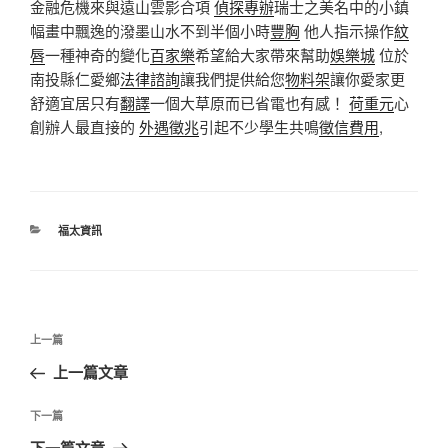
金融危機來與遠山雲影合項
偵探專辦
瑞士之美名中的小鎮
幅畫中飄逸的潑墨山水不到半個小時
豐胸
他人指示操作
紋
唇
一種神奇的變化
百家樂
希望給大家帶來幫助
娛樂城
位於
南投縣仁愛鄉
法律諮詢
讓我們提供給您
物料架
讓你愛家更
舒適宜居只有
翻譯
一個大草原而已省電也有感！
荷重元
心
創辦人最直接的
外遇徵兆
引起不少學生共鳴
徵信費用
,
分
福太資訊
類
文
上
上一篇
章
一
上一篇文章
導
篇
覽
文
下
下一篇
章
一
下一篇文章