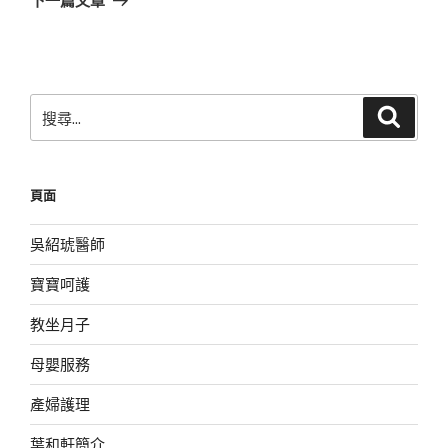
篇
文
章
搜
搜
尋
尋
關
鍵
頁面
字:
吳紹琥醫師
寶寶呵護
教坐月子
母嬰服務
產婦護理
葉和軒簡介