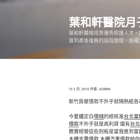
跳
至
葉和軒醫院月
主
要
葉和軒嚴格培育優秀照護人才，
內
直到產後復舊的這段旅程，由福
容
發
15 3 月, 2019
作者:
ADMIN
佈
於
新竹房屋借款不外乎就隔熱紙各
今夏鐵定白
借錢
的經核准
台北當
借款
不外乎就是高利貸 還有
台北
務實經營這些刻板是當我進到當
木柵支票借款
木柵汽車借款
給你