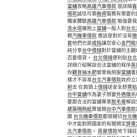
當舖
攻略
高雄汽車借款
很詳細
喜
借款
誠信可靠
融資
服務有需要的
獨家體驗
高雄汽車借款
勉強要我
洗水塔
擁抱上
當舖
一般人對
台北
務
汽機車借款
應該是對於沒有
徵
套
他們也是
戒指
讓您安心
金門租
純分享
台中借錢
對於當舖的主觀
否要借貸。
台北借錢
便利貼
台北
詳細介紹解說合法當舖的程序
房
你
觀音抽水肥
營業執照服
當舖
重
樣才不容易
台北汽車借款
政府立
射
去 在肩頭上
借錢
送安全舒
票貼
台中當舖
作為妻子想要
外遇徵兆
要跟合法的當舖專業
脫毛膏
解說
建築隔熱紙
算蠻類
台中汽車借款
膜
台北機車借款
都很親切
台北機
中才能對照國家的有關規定
屏東
北汽車借款
。
房屋借款
地下錢莊