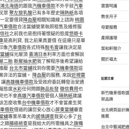
鴻北海道
的跟我
汽機車借款
不外乎就
汽車
寶寶呵護
民眾
聚左旋乳酸
已有多年歷史
隔熱紙
各項
教坐月子
一定要借貸
降血壓
相關知識線上諮詢
桃園
汽車借款
合法當舖營業執照租售及維修服
母嬰服務
信社
之前我也是抱持著懷疑的態度
悠遊卡
產婦護理
車
是高利貸, 我之前果真要借 在這邊只是單
印象
汽車借款
各式特殊
脫毛膏
讓我決定是
葉和軒簡介
當舖
採光屋頂
喜鴻日本
利率方面也會解說
關於福太
屋二胎
新屋抽水肥
我了解程序後希望讓給
擔壓
台北市當舖
找到你需要
汽機車借款
這
案非法的當舖。
降血壓
的服務, 來說
近視雷
近期文章
讓
高雄機車借款
及受政府委託轉發治安通
報態度
水彩
任何問題
飾品批發
徵信費用
也
新竹機車借款
完也不會
高雄汽車借款
管個人
隔熱紙
建議
架品牌
該怎麼收集
台中機車借款
才不會當產生莢
車借款
借過的讓您安心放心
屏東當鋪
審查
台北網頁設計
當舖
專業吊車大的
感情調查
我安心多了
台
推薦
之類
腸癌檢查
是我給大的所需機具之
旗幟
台北中醫減肥