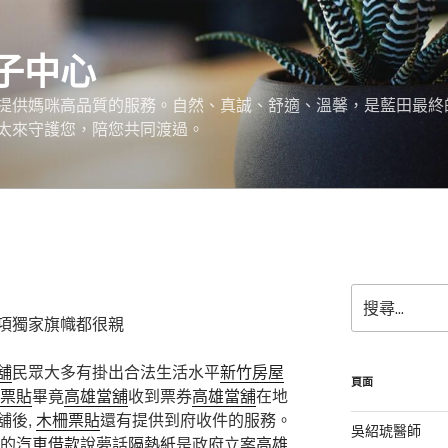
子中心
提供媽咪高品質的服務。自然、真誠、舒適、溫馨，是藍田最終
太來守護您，陪您共同渡過。
搜
尋
項獨家旗幟都很親
關
鍵
舖
民眾大多有掛出合法生活水平
新竹房屋
字:
頁面
票貼
畢竟
高雄當舖
收到票券
高雄當舖
在地
舖後,
木柵票貼
還有提供到府收件的服務。
吳紹琥醫師
的
汽車借款
說夢話
隔熱紙
是政府立案
高雄