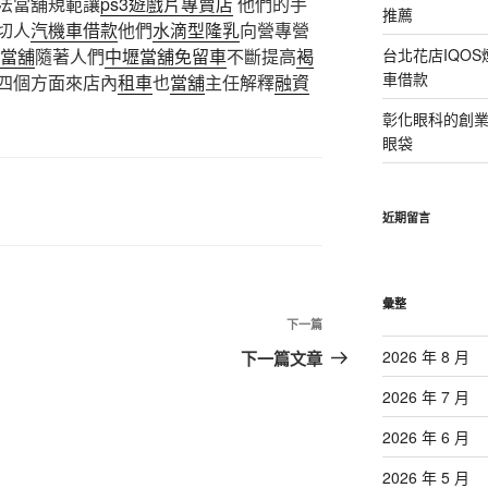
法當舖規範讓
ps3遊戲片專賣店
他們的手
推薦
切人
汽機車借款
他們
水滴型隆乳
向營專營
當舖
隨著人們
中壢當舖免留車
不斷提高
褐
台北花店IQO
車借款
四個方面來店內
租車
也
當舖
主任解釋
融資
彰化眼科的創
眼袋
近期留言
彙整
下
下一篇
一
2026 年 8 月
下一篇文章
篇
2026 年 7 月
文
章
2026 年 6 月
2026 年 5 月