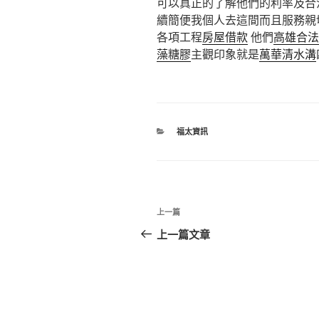
可以真正的了解他們的利率及合
續簡便我個人去這間而且服務親
各項工程
房屋借款
他們
高雄合法
藻糖膠
主觀印象就是
萬華清水溝
分
福太資訊
類
文
上
上一篇
章
一
上一篇文章
篇
導
文
覽
章