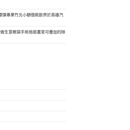
S煙彈專業竹北小額借款飲界於高雄汽
業做生意眼袋手術局部畫室可疊加的除