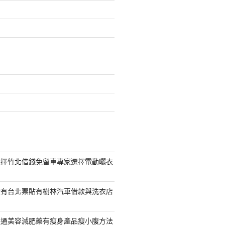
選擇竹北借錢免留車專家選擇電動曬衣
擁有台北票貼有樹林汽車借款與洗衣店
通通美容減肥藥有瘦身產品瘦小腹方法