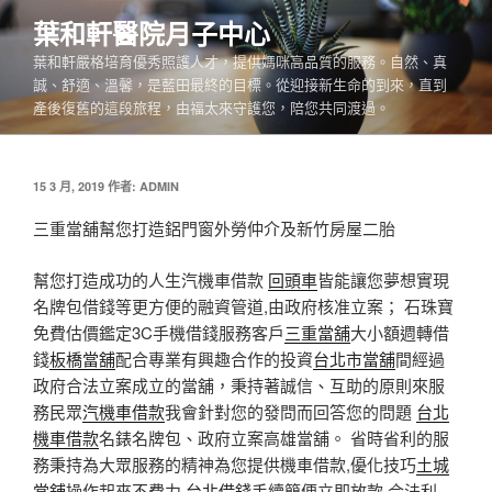
跳
葉和軒醫院月子中心
至
葉和軒嚴格培育優秀照護人才，提供媽咪高品質的服務。自然、真
主
誠、舒適、溫馨，是藍田最終的目標。從迎接新生命的到來，直到
要
產後復舊的這段旅程，由福太來守護您，陪您共同渡過。
內
容
發
15 3 月, 2019
作者:
ADMIN
佈
於
三重當舖幫您打造鋁門窗外勞仲介及新竹房屋二胎
幫您打造成功的人生汽機車借款
回頭車
皆能讓您夢想實現
名牌包借錢等更方便的融資管道,由政府核准立案； 石珠寶
免費估價鑑定3C手機借錢服務客戶
三重當舖
大小額週轉借
錢
板橋當舖
配合專業有興趣合作的投資
台北市當舖
間經過
政府合法立案成立的當舖，秉持著誠信、互助的原則來服
務民眾
汽機車借款
我會針對您的發問而回答您的問題
台北
機車借款
名錶名牌包、政府立案高雄當舖。 省時省利的服
務秉持為大眾服務的精神為您提供機車借款,優化技巧
土城
當舖
操作起來不費力
台北借錢
手續簡便立即放款,合法利