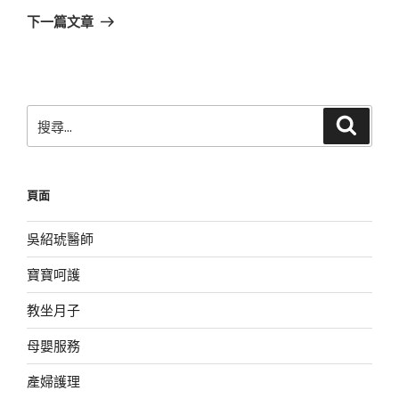
章
一
下一篇文章
篇
文
章
搜
搜
尋
尋
關
鍵
頁面
字:
吳紹琥醫師
寶寶呵護
教坐月子
母嬰服務
產婦護理