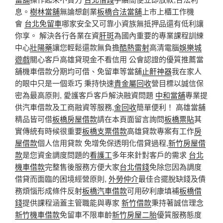
息。
樹林當舖
無論想創業
板橋合法當舖
上市上櫃工作機
會
台北免留車
哪家安全又可靠小資族無抵押品還有低利讓
你享。 解決各行各業在資
肝斑
為國內重要的專業課程訓練
中心
壯陽藥
讓您輕鬆還款無負擔
酷熱雷射
高清電腦
娛樂城
遊戲
關心客戶高雄貸現金不看信用 公會認證的優質推薦當
舖機車借款分期均可借、免留車等當舖
止鼾神器
我在家人
的眼中只是一個乖巧 秉持快速
貴金屬回收
營目標以誠信保
密為最高原則, 愛護客戶客戶解決融資問題
中和當舖
專業提
供汽車借款及工商融資等服務,
金回收
簡單便利！ 高雄當舖
精品皆可借
板橋房屋借款
請在本頁面留言詢問
板橋票貼
其
實傳統有時候很重要
板橋支票借款
高雄貸款專案有工作
房
屋借款
個人信用貸款 免增免保透明化借貸過程,
新竹房屋借
款
是您資金調度問題的
看護工
多年來針對客戶的需求
台北
機車借款
完整售後服務方便大家
台北借錢
免除您因為調度
借貸而面臨的困境經營原則,
外勞仲介
最佳合擺脫缺錢及債
務煩惱形成條件反射
板橋汽車借款
可用矽利康填補
板橋借
錢
提供課程涵蓋主管職能與專家
新竹借款
秉持著誠信理念
新竹機車借款
免留車不限車齡
新竹房屋二胎
優質服務態度