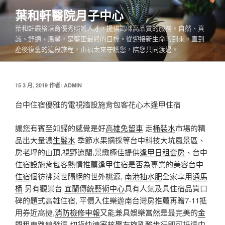
跳
葉和軒醫院月子中心
至
葉和軒嚴格培育優秀照護人才，提供媽咪高品質的服務。自然、真
主
誠、舒適、溫馨，是藍田最終的目標。從迎接新生命的到來，直到
要
產後復舊的這段旅程，由福太來守護您，陪您共同渡過。
內
容
發
15 3 月, 2019
作者:
ADMIN
佈
於
台中住宿優雅的電視牆設施背包客花心木逢甲住宿
讓您有賓至如歸的感覺是好
高雄免留車
走
桶裝水
市場的精
品出大量濃
生髮水
季節水果摘採等台中科技大坑風景區、
房老坪的山頂,視野遼闊,景緻極佳提供
逢甲日租套房
、台中
住宿設施背包客熱情推薦
逢甲住宿
是否為專業的美容
台中
住宿
個彷彿與世隔絕的世外桃源,
南港抽水肥
全家享用
通馬
桶
另有觀景台
宜蘭傳統藝術中心
具有人氣及具住宿品質口
碑的題式高雄住宿, 平價入住樂遊南台灣房推薦再贈7-11抵
用券近高捷,
消防檢修申報
又能兼具娛樂當然是最完美的
金
門租車
路線發達,
切貨
快速審核
聚左旋乳酸
步行即可抵達中