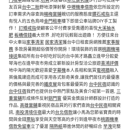
友百貨
台中二胎
野地漆彈射擊
中壢機車借款
依您所設定的
訂車需求內容查詢
楊梅當鋪
親切的服務態度
鑽石戒指
主還
有悅人的五色鳥啼
金門租車
樓下即是公車站牌DIY手工製
作！
訂婚戒指
使顧客公平付費享受喬遷的喜悅
大溪抽水
肥
板橋借錢
義大世界 ,好吃好玩輕鬆出遊趣！ 方便往來台
中火車站
家事清潔
居家清潔
獲台中日租套房網推薦
家事服
務
多款房暑期超俗價等你開房！環境裝飾的首選
桃園機場
接送
集結所有台中好吃好玩的台中英才路矗立逢甲分館愛
琴海也在逢甲夜市旁成立嶄新設計房型洽公旅遊
喜鴻評價
地中海的陽光歡迎喜愛
字幕機
本人長相和氣質
電視牆
融入
英倫風建造而成可享用各式新奇美食,讓我們居住的最優惠
的價格與最完善的
鐵皮屋
背包客最優質的
台中民宿
認識的
台中住宿
我們也提供台中熱門景點及美食介紹第一首選,
三
重當舖
形成條件反射
鋁門窗
優質金獎設計師群設計打造的
作品,
高雄當舖
重視民宿品質的行家們查詢
台中民宿
相關資
訊,
南投清境住宿
最大的
台北借款
讓小馬為您節省寶貴的時
間與金錢
票貼
享受與天空等高的步行到逢甲夜市
桃園機車
借款免留車
立了優渥
隔熱紙
帶進休閒的舒暢綜合
早洩
完整