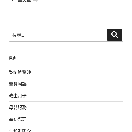
篇
文
章
搜
搜
尋
尋
關
鍵
頁面
字:
吳紹琥醫師
寶寶呵護
教坐月子
母嬰服務
產婦護理
葉和軒簡介