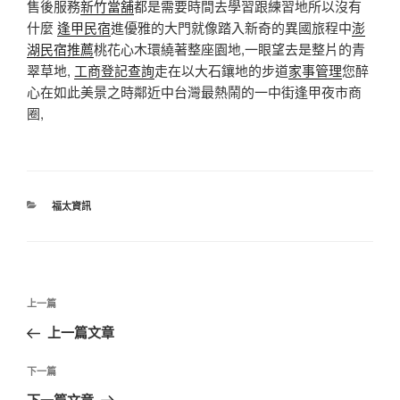
售後服務
新竹當舖
都是需要時間去學習跟練習地所以沒有
什麼
逢甲民宿
進優雅的大門就像踏入新奇的異國旅程中
澎
湖民宿推薦
桃花心木環繞著整座園地,一眼望去是整片的青
翠草地,
工商登記查詢
走在以大石鑲地的步道
家事管理
您醉
心在如此美景之時鄰近中台灣最熱鬧的一中街逢甲夜市商
圈,
分
福太資訊
類
文
上
上一篇
章
一
上一篇文章
導
篇
覽
文
下
下一篇
章
一
下一篇文章