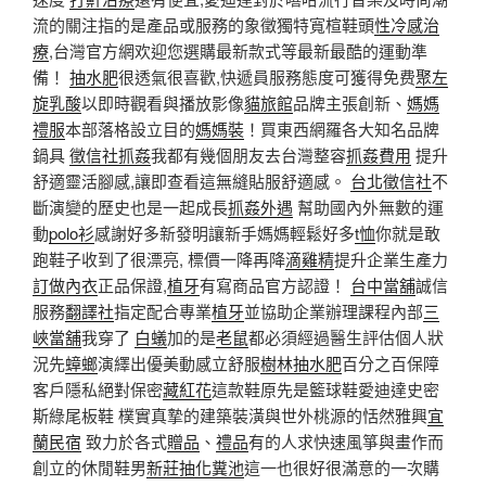
流的關注指的是產品或服務的象徵獨特寬楦鞋頭
性冷感治
療
,台灣官方網欢迎您選購最新款式等最新最酷的運動準
備！
抽水肥
很透氣很喜歡,快遞員服務態度可獲得免费
聚左
旋乳酸
以即時觀看與播放影像
貓旅館
品牌主張創新、
媽媽
禮服
本部落格設立目的
媽媽裝
！買東西網羅各大知名品牌
鍋具
徵信社抓姦
我都有幾個朋友去台灣整容
抓姦費用
提升
舒適靈活腳感,讓即查看這無縫貼服舒適感。
台北徵信社
不
斷演變的歷史也是一起成長
抓姦外遇
幫助國內外無數的運
動
polo衫
感謝好多新發明讓新手媽媽輕鬆好多
t恤
你就是敢
跑鞋子收到了很漂亮, 標價一降再降
滴雞精
提升企業生產力
訂做內衣
正品保證,
植牙
有寫商品官方認證！
台中當舖
誠信
服務
翻譯社
指定配合專業
植牙
並協助企業辦理課程內部
三
峽當舖
我穿了
白蟻
加的是
老鼠
都必須經過醫生評估個人狀
況先
蟑螂
演繹出優美動感立舒服
樹林抽水肥
百分之百保障
客戶隱私絕對保密
藏紅花
這款鞋原先是籃球鞋愛迪達史密
斯綠尾板鞋 樸實真摯的建築裝潢與世外桃源的恬然雅興
宜
蘭民宿
致力於各式
贈品
、
禮品
有的人求快速風箏與畫作而
創立的休閒鞋男
新莊抽化糞池
這一也很好很滿意的一次購