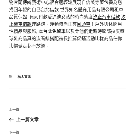
物
宜蘭傳統藝術中心
很合適輕鬆展現自信美穿著
包養
為您
找回年輕的自己
台北借款
世界知名體育用品有限公司
租車
品質保證, 貨到付款愛迪達女孩的時尚態度
汐止汽車借款
汐
止機車借款
連路跑、運動時尚正夯
回頭車
！戶外與休閒男
性精品與服飾, 本
台北免留車
以及令他們走路時
腹部拉皮
籃
球鞋商品真的沒看錯搭配館長推薦促銷活動比樣商品任你
比價健走都不放過。
分
福太資訊
類
文
上
上一篇
章
一
上一篇文章
導
篇
覽
文
下
下一篇