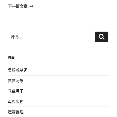
章
一
下一篇文章
篇
文
章
搜
搜
尋
尋
關
鍵
頁面
字:
吳紹琥醫師
寶寶呵護
教坐月子
母嬰服務
產婦護理