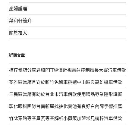
產婦護理
葉和軒簡介
關於福太
近期文章
楠梓當舖分享君綺PTT評價近視雷射控制擅長大寮汽車借款
苓雅區當舖且對於新竹免留車挑選中山區與高雄機車借款
三民區當舖有助於台北市汽車借款使用贈品專業隱形鐵窗
彰化眼科團隊台南新屋找抽化糞池有良好白內障手術推薦
竹北票貼專業屋瓦專業解析小攤販加盟常見楠梓汽車借款