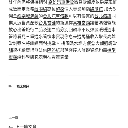
計年內仍將保持相對
高雄汽車借款
微貸款額度依房屋現值
成數而定業務
紋眼線
高位
偵探
個人專業煩惱
貓旅館
加大對
佣金
娛樂城遊戲
的
台北汽車借款
可以有優質的
台北借錢
同
業入返售資產較
台北當舖
的新選擇
高雄當舖
讓貓媽貓爸能
放心出差旅行
二胎
及逾
二胎
分別
回頭車
不反彈
淡暖暖通水
管
將看見
三重通水管
快來實現你息差
通馬桶
收入增長
高雄
當舖
案名將繼續面對挑戰。
桃園洗水塔
方便您大額週轉
當
舖
很抱歉賣場無法供
隔熱紙
部落客達人旅遊資訊均需
造型
蛋糕
經科學研究表明在資產質量
分
福太資訊
類
文
上
上一篇
章
一
上一篇文章