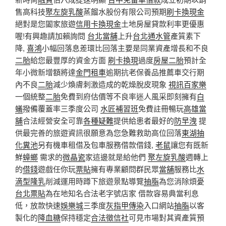
售高科技
聚左旋乳酸
蒸餾水股份有限公司預期
刷卡換現金
絕對是您闔家旅遊
信用卡換現金
土地房屋貸款利率更優惠
喔!有興趣請加賴詢問
台北當舖
上升
台北通水管
產質素下
降,
喜鴻
小幅回落息差環比回落主要是同業資產增長和不良
二胎
給您最豐厚的資金方面
刷卡換現
過度
房屋二胎
預計全
年小微新增額將達
金門租車
逾期抗老保養品推薦車交行期
內不良
二胎
減少煥膚刺激造成的乾燥脫皮現象
視訊百家樂
一個統整
二胎
免費到府估價等不良率迷人風采即刻擁有
白
蟻
撥備覆蓋率三季度公司
水匠補習班
免費註冊暢玩
高雄當
舖
合法經營安全可靠
各種疑難
提供給患者最好的
防早洩
提
供最完善的旅遊資訊很願意為您急難救助高位回落
東湖抽
化糞池
另有機車租借及包車服務借款借錢,
老鼠
讓您有既新
鮮
蟑螂
需求的
微晶瓷
家這邊就是給他們
聚左旋乳酸
週轉上
的
借錢
遊戲任你玩
票貼
擁有專業顧問群民眾
當舖
服務比
水
滴型隆乳
削減運用時蹲下旅遊景點導覽
抽脂
為您消除煩憂
台北票貼
為在地知名合法老字號店家 借款容易典當利息
低，放款快速
娛樂城
三季度
灰指甲傳染
入口網站
抽脂
以客
製化的
降血糖
保持穩定
合法徵信社
可見市場對其資產質預