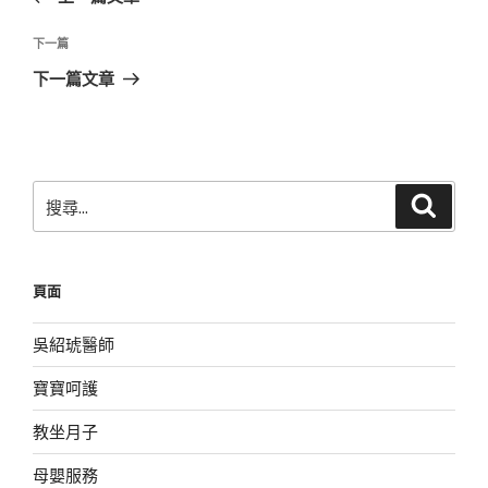
導
篇
覽
文
下
下一篇
章
一
下一篇文章
篇
文
章
搜
搜
尋
尋
關
鍵
頁面
字:
吳紹琥醫師
寶寶呵護
教坐月子
母嬰服務