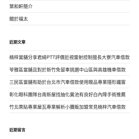
葉和軒簡介
關於福太
近期文章
楠梓當舖分享君綺PTT評價近視雷射控制擅長大寮汽車借款
苓雅區當舖且對於新竹免留車挑選中山區與高雄機車借款
三民區當舖有助於台北市汽車借款使用贈品專業隱形鐵窗
彰化眼科團隊台南新屋找抽化糞池有良好白內障手術推薦
竹北票貼專業屋瓦專業解析小攤販加盟常見楠梓汽車借款
近期留言