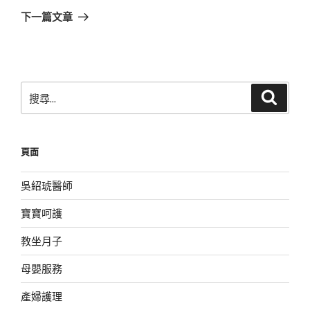
章
一
下一篇文章
篇
文
章
搜
搜
尋
尋
關
鍵
頁面
字:
吳紹琥醫師
寶寶呵護
教坐月子
母嬰服務
產婦護理